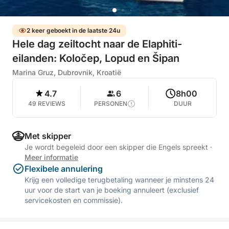
2 keer geboekt in de laatste 24u
Hele dag zeiltocht naar de Elaphiti-
eilanden: Koločep, Lopud en Šipan
Marina Gruz, Dubrovnik, Kroatië
4.7
6
8h00
49 REVIEWS
PERSONEN
DUUR
Met skipper
Je wordt begeleid door een skipper die Engels spreekt
·
Meer informatie
Flexibele annulering
Krijg een volledige terugbetaling wanneer je minstens 24
uur voor de start van je boeking annuleert (exclusief
servicekosten en commissie).