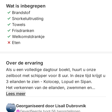
Wat is inbegrepen
Brandstof
Snorkeluitrusting
Towels
Frisdranken
Welkomstdrankje
Eten
Over de ervaring
Als u een volledige dagtour boekt, huurt u onze
zeilboot met schipper voor 8 uur. In deze tijd krijgt u
3 eilanden te zien - Kolocep, Lopud en Sipan.
Het verkennen van de eilanden, zwemmen en
snorkelen in de prachtige baaien en zeilen van eiland
Lees meer
naar eiland is waar deze tour om draait. Er is ook
tijd gereserveerd voor lunch in het restaurant op het
Georganiseerd door Lisail Dubrovnik
eiland Sipan.
Geverifieerde boot
·
56 beoordelingen