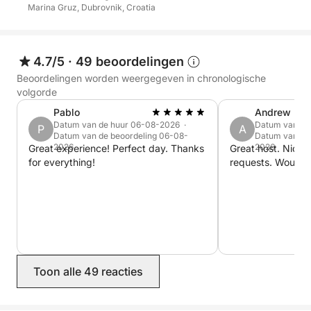
Marina Gruz, Dubrovnik, Croatia
4.7/5
·
49 beoordelingen
Beoordelingen worden weergegeven in chronologische
volgorde
Pablo
Andrew
Datum van de huur 06-08-2026 ·
Datum van de
P
A
Datum van de beoordeling 06-08-
Datum van de 
2026
2026
Great experience! Perfect day. Thanks
Great host. Nice trip tailored to our
for everything!
requests. 
Toon alle 49 reacties