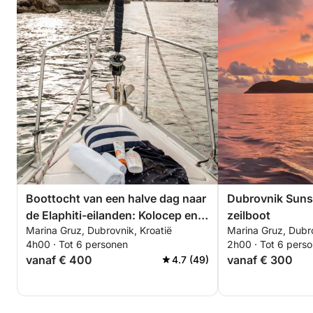
Boottocht van een halve dag naar
Dubrovnik Suns
de Elaphiti-eilanden: Kolocep en
zeilboot
Marina Gruz, Dubrovnik, Kroatië
Marina Gruz, Dubro
Lopud
4h00 · Tot 6 personen
2h00 · Tot 6 pers
vanaf € 400
vanaf € 300
4.7 (49)