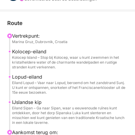
Als u al een aantal locaties hebt bezocht die deel
uitmaken van deze tour, kunt u altijd een andere
route afspreken met uw schipper.
Route
Schipper, brandstof en welkomstdrankjes zijn
Vertrekpunt:
Marina Gruz, Dubrovnik, Croatia
inbegrepen in de prijs, evenals snorkelsets.
Kolocep-eiland
Kolocep Island – Stop bij Kolocep, waar u kunt zwemmen in het
kristalheldere water of de charmante wandelpaden en rustige
stranden kunt verkennen.
Lopud-eiland
Eiland Lopud – Vaar naar Lopud, beroemd om het zandstrand Sunj.
U kunt er ontspannen, snorkelen of het Franciscanerklooster uit de
15e eeuw bezoeken.
IJslandse kip
Eiland Sipan – Ga naar Sipan, waar u eeuwenoude ruïnes kunt
ontdekken, door het dorp Sipanska Luka kunt slenteren en
misschien wel kunt genieten van een traditionele Kroatische lunch
in een lokale taverne.
Aankomst terug om: