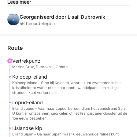
terwijl u geniet van zwemmen, snorkelen in
Lees meer
kristalheldere baaien en zeilen tussen de eilanden.
Een pauze voor lunch in een lokaal restaurant op
Georganiseerd door Lisail Dubrovnik
Sipan is ook inbegrepen. Als u al een aantal van de
56 beoordelingen
tourbestemmingen hebt bezocht, kunt u gerust
alternatieve routes bespreken met uw schipper.
Route
De prijs is inclusief de schipper, brandstof,
welkomstdrankjes en snorkeluitrusting.
Vertrekpunt:
Marina Gruz, Dubrovnik, Croatia
Kolocep-eiland
Kolocep Island – Stop bij Kolocep, waar u kunt zwemmen in het
kristalheldere water of de charmante wandelpaden en rustige
stranden kunt verkennen.
Lopud-eiland
Eiland Lopud – Vaar naar Lopud, beroemd om het zandstrand Sunj.
U kunt er ontspannen, snorkelen of het Franciscanerklooster uit de
15e eeuw bezoeken.
IJslandse kip
Eiland Sipan – Ga naar Sipan, waar u eeuwenoude ruïnes kunt