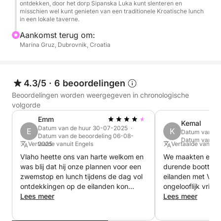
ontdekken, door het dorp Sipanska Luka kunt slenteren en
misschien wel kunt genieten van een traditionele Kroatische lunch
in een lokale taverne.
Aankomst terug om:
Marina Gruz, Dubrovnik, Croatia
4.3/5
·
6 beoordelingen
Beoordelingen worden weergegeven in chronologische
volgorde
Emm
Kemal
Datum van de huur 30-07-2025 ·
E
K
Datum van de
Datum van de beoordeling 06-08-
Datum van de
Vertaalde vanuit Engels
2025
Vertaalde vanuit 
Vlaho heette ons van harte welkom en
We maakten een o
was blij dat hij onze plannen voor een
durende boottoch
zwemstop en lunch tijdens de dag vol
eilanden met Vlah
ontdekkingen op de eilanden kon
ongelooflijk vriend
aanpassen. Hij vertelde ons ook wat
Lees meer
en wist veel over
Lees meer
over de geschiedenis en reserveerde
verborgen baaien 
een geweldige tafel voor ons in het
stranden en char