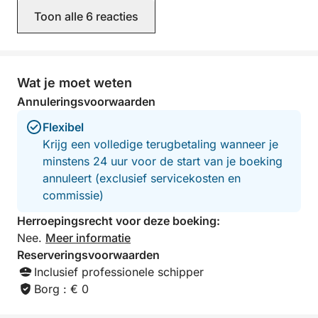
restaurant voor de lunch. Ik had alleen
Vlaho zorgde ervo
Toon alle 6 reacties
gewild dat ik hem had gevraagd of hij
speciaal was. Hij
het roer mocht overnemen, aangezien
weetjes en lokale 
ik zeilervaring heb... de volgende keer!
warme persoonlij
Ik zou deze reis zeker aanraden om
nog aangenamer.
meer van de omgeving te zien en een
en comfortabel, e
Wat je moet weten
plezierige dag op het water te
voelde ontspannen
Annuleringsvoorwaarden
beleven.
echte aanrader al
naar een authenti
Flexibel
manier om de eil
Krijg een volledige terugbetaling wanneer je
minstens 24 uur voor de start van je boeking
annuleert (exclusief servicekosten en
commissie)
Herroepingsrecht voor deze boeking:
Nee.
Meer informatie
Reserveringsvoorwaarden
Inclusief professionele schipper
Borg : € 0