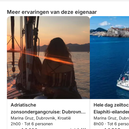
Meer ervaringen van deze eigenaar
Adriatische
Hele dag zeiltoc
zonsondergangcruise: Dubrovnik
Elaphiti-eiland
Marina Gruz, Dubrovnik, Kroatië
Marina Gruz, Dubro
per zeilboot
en Šipan
2h00 · Tot 6 personen
8h00 · Tot 6 pers