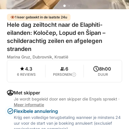
1 keer geboekt in de laatste 24u
Hele dag zeiltocht naar de Elaphiti-
eilanden: Koločep, Lopud en Šipan –
schilderachtig zeilen en afgelegen
stranden
Marina Gruz, Dubrovnik, Kroatië
4.3
6
8h00
6 REVIEWS
PERSONEN
DUUR
Met skipper
Je wordt begeleid door een skipper die Engels spreekt
·
Meer informatie
Flexibele annulering
Krijg een volledige terugbetaling wanneer je minstens 24
uur voor de start van je boeking annuleert (exclusief
servicekosten en commissie).