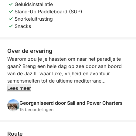
Geluidsinstallatie
Stand-Up Paddleboard (SUP)
Snorkeluitrusting
Snacks
Over de ervaring
Waarom zou je je haasten om naar het paradijs te
gaan? Breng een hele dag op zee door aan boord
van de Jaz II, waar luxe, vrijheid en avontuur
samensmelten tot de ultieme mediterrane
ontsnapping. Met acht uur om de kust te verkennen,
Lees meer
te genieten van wateractiviteiten en te ontspannen in
alle comfort, voelt deze ervaring meer als een
Georganiseerd door Sail and Power Charters
privévakantie dan als een boottocht.
15 beoordelingen
Prijs: 8 uur | € 1220 of vanaf € 102 p.p.
Route