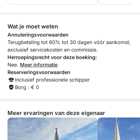
onvergetelijke gebeurtenis maken.
Ideaal voor verjaardagen, bedrijfsuitjes of luxe
Wat je moet weten
vrijetijdsbesteding: deze dagervaring is uw blanco
Annuleringsvoorwaarden
canvas, beschilderd met zeewater en zonneschijn.
Terugbetaling tot 60% tot 30 dagen vóór aankomst,
exclusief servicekosten en commissie.
Herroepingsrecht voor deze boeking:
Nee.
Meer informatie
Reserveringsvoorwaarden
Inclusief professionele schipper
Borg : € 0
Meer ervaringen van deze eigenaar