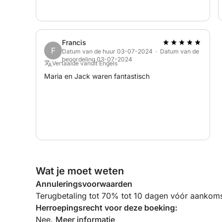
Francis
F
Datum van de huur 03-07-2024 · Datum van de
beoordeling 03-07-2024
Vertaalde vanuit Engels
Maria en Jack waren fantastisch
Wat je moet weten
Annuleringsvoorwaarden
Terugbetaling tot 70% tot 10 dagen vóór aankoms
Herroepingsrecht voor deze boeking:
Nee.
Meer informatie