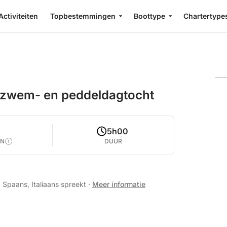
Activiteiten
Topbestemmingen
Boottype
Chartertype
-, zwem- en peddeldagtocht
2
5h00
EN
DUUR
, Spaans, Italiaans spreekt
·
Meer informatie