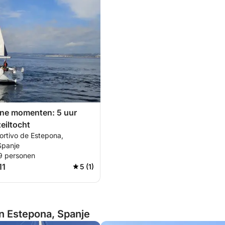
ane momenten: 5 uur
eiltocht
ortivo de Estepona,
Spanje
 9 personen
11
5 (1)
an Estepona, Spanje