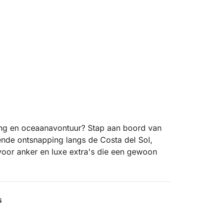
ing en oceaanavontuur? Stap aan boord van
nde ontsnapping langs de Costa del Sol,
voor anker en luxe extra's die een gewoon
r de kalme wateren van Duquesa of
speellijst en gratis drankjes terwijl u langs
s
vaart. Eenmaal voor anker, geniet u van