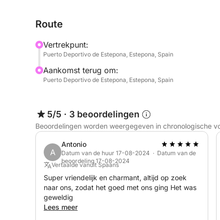
volledige toegang tot paddleboards en snorkels, 
onder de warme zon. Met voldoende tijd om te geni
Route
een dag die u op uw eigen tempo kunt beleven.
Vertrekpunt:
De Sunseeker Camargue 50 staat synoniem voor el
Puerto Deportivo de Estepona, Estepona, Spain
fijne details houdt, zoals Bluetooth-luidsprekers,
Aankomst terug om:
uw wensen voldoet. Plant u iets speciaals? Vraag 
Puerto Deportivo de Estepona, Estepona, Spain
een privé-dj toe te voegen.
Of het nu gaat om een speciale gelegenheid of 
5/5
·
3 beoordelingen
deze vijf uur durende dagtrip geeft een nieuwe be
Beoordelingen worden weergegeven in chronologische v
Antonio
A
Datum van de huur 17-08-2024 · Datum van de
beoordeling 17-08-2024
Vertaalde vanuit Spaans
Super vriendelijk en charmant, altijd op zoek
naar ons, zodat het goed met ons ging Het was
geweldig
Lees meer