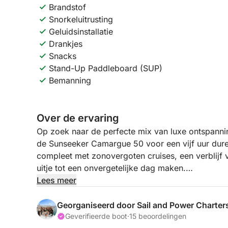
Brandstof
Snorkeluitrusting
Geluidsinstallatie
Drankjes
Snacks
Stand-Up Paddleboard (SUP)
Bemanning
Over de ervaring
Op zoek naar de perfecte mix van luxe ontspann
de Sunseeker Camargue 50 voor een vijf uur dure
compleet met zonovergoten cruises, een verblijf 
uitje tot een onvergetelijke dag maken.
Lees meer
Na vertrek uit Estepona vaart uw bemanning naa
Sotogrande. Ontspan op het dek met uw favoriete af
Georganiseerd door Sail and Power Charter
enkele van de mooiste landschappen aan de kust 
Geverifieerde boot
·
15 beoordelingen