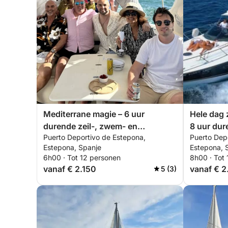
Mediterrane magie – 6 uur
Hele dag 
durende zeil-, zwem- en
8 uur du
Puerto Deportivo de Estepona,
Puerto Dep
peddelretraite
ervaring
Estepona, Spanje
Estepona, 
6h00 · Tot 12 personen
8h00 · Tot
vanaf € 2.150
vanaf € 
5 (3)