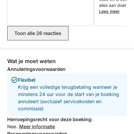
alles aan doet o
met hem onvergete
Lees meer
heb echt alles ge
voor mijn gezin h
Toon alle 26 reacties
Wat je moet weten
Annuleringsvoorwaarden
Flexibel
Krijg een volledige terugbetaling wanneer je
minstens 24 uur voor de start van je boeking
annuleert (exclusief servicekosten en
commissie)
Herroepingsrecht voor deze boeking:
Nee.
Meer informatie
Reserveringsvoorwaarden