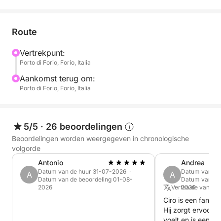
Route
Vertrekpunt:
Porto di Forio, Forio, Italia
Aankomst terug om:
Porto di Forio, Forio, Italia
5/5
·
26 beoordelingen
Beoordelingen worden weergegeven in chronologische
volgorde
Antonio
Andrea
Datum van de huur 31-07-2026 ·
Datum van de
A
A
Datum van de beoordeling 01-08-
Datum van de 
2026
Vertaalde vanuit I
2026
Ciro is een fantas
Hij zorgt ervoor d
voelt en is een ha