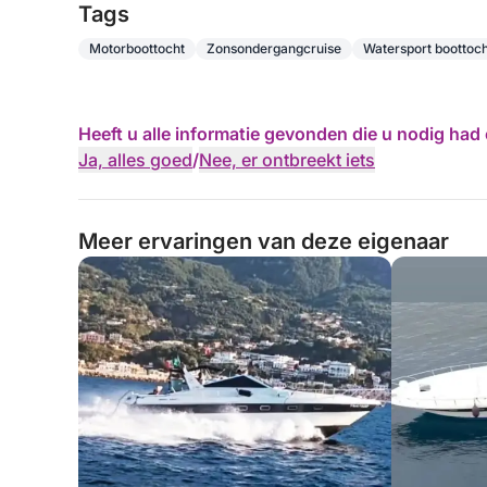
Tags
Motorboottocht
Zonsondergangcruise
Watersport boottoch
Heeft u alle informatie gevonden die u nodig ha
Ja, alles goed
/
Nee, er ontbreekt iets
Meer ervaringen van deze eigenaar