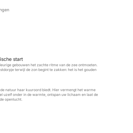
n Ischia en onze eerste stop is bij de haven
izen en de iconische Chiesa del Soccorso met
ingen
de baai van Sorgeto, die bekend staat om zijn
sche zeebodem ontspringen. Hier kunt u
 Terwijl de zon achter de horizon zakt,
okale wijn, de smaken van het eiland en zachte
sche start
 en authentieke sfeer. Deze tour is ontworpen
kleurige gebouwen het zachte ritme van de zee ontmoeten.
 u dichter bij de schoonheid en natuurlijke
stdorpje terwijl de zon begint te zakken: het is het gouden
ermale water van Sorgeto bij zonsondergang
door de rust van de plek en de panoramische
 de natuur haar kuuroord biedt. Hier vermengt het warme
el uzelf onder in de warmte, ontspan uw lichaam en laat de
 de openlucht.
plek en beleef de mooiste zonsondergang op
smaken!