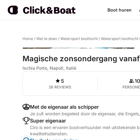
Boot huren
Home
/
Wat te doen
/
Watersport boottocht
/
Watersport boottocht I
Magische zonsondergang vanaf Is
Ischia Porto, Napoli, Italië
5
1
26 REVIEWS
PERSON
Met de eigenaar als schipper
Je zult worden begeleid door de eigenaar, die Engels, 
Super eigenaar
Ciro is een ervaren bootverhuurder met uitstekende b
kwaliteitsdiensten.