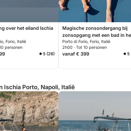
ng over het eiland Ischia
Magische zonsondergang bij
zonsopgang met een bad in he
o, Forio, Italië
Porto di Forio, Forio, Italië
warme water
 10 personen
2h00 · Tot 10 personen
899
vanaf € 399
5 (26)
5
Ischia Porto, Napoli, Italië