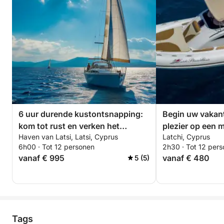
6 uur durende kustontsnapping:
Begin uw vakant
kom tot rust en verken het
plezier op een 
Haven van Latsi, Latsi, Cyprus
Latchi, Cyprus
Akamas-schiereiland
6h00 · Tot 12 personen
2h30 · Tot 12 per
vanaf € 995
vanaf € 480
5 (5)
Tags