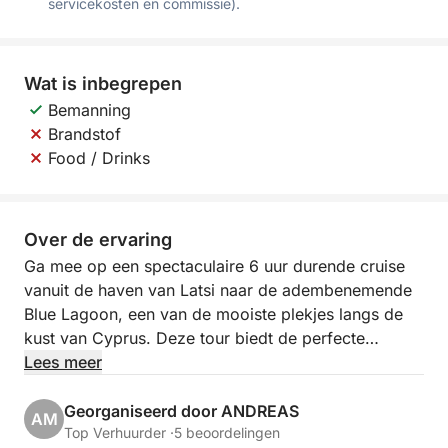
servicekosten en commissie).
Wat is inbegrepen
Bemanning
Brandstof
Food / Drinks
Over de ervaring
Ga mee op een spectaculaire 6 uur durende cruise
vanuit de haven van Latsi naar de adembenemende
Blue Lagoon, een van de mooiste plekjes langs de
kust van Cyprus. Deze tour biedt de perfecte
combinatie van adembenemende landschappen,
Lees meer
kristalhelder water en rustige momenten op zee. Of
u nu verborgen baaien wilt verkennen of gewoon
Georganiseerd door ANDREAS
AM
wilt genieten van een ontspannen duik, deze
Top Verhuurder ·
5 beoordelingen