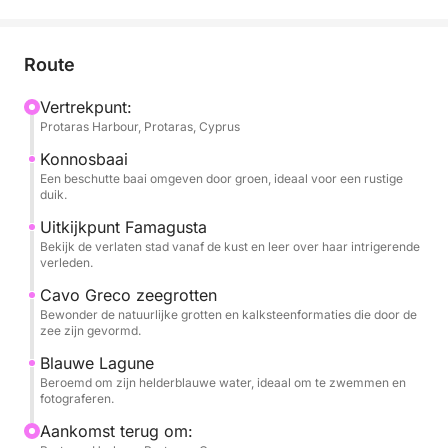
deze tour biedt het allemaal.
Vertrekkend vanuit Green Bay glijdt u langs
Route
dramatische kustkliffen en sprankelende baaien. Uw
eerste zwemstop is bij de prachtige Konnosbaai, een
Vertrekpunt:
Protaras Harbour, Protaras, Cyprus
met pijnbomen omzoomde baai met kalm, helder
water, perfect voor een verfrissende duik. Geniet
Konnosbaai
onderweg van een panoramisch uitzicht op de
Een beschutte baai omgeven door groen, ideaal voor een rustige
duik.
spookachtige, verlaten skyline van Famagusta, een
stad bevroren in de tijd en doordrenkt van
Uitkijkpunt Famagusta
Bekijk de verlaten stad vanaf de kust en leer over haar intrigerende
geschiedenis.
verleden.
Cavo Greco zeegrotten
Terwijl de kustlijn transformeert, passeert u de
Bewonder de natuurlijke grotten en kalksteenformaties die door de
spectaculaire zeegrotten van Cavo Greco, die op
zee zijn gevormd.
natuurlijke wijze zijn uitgehouwen in witte
Blauwe Lagune
kalksteenkliffen. Het hoogtepunt van de tour is een
Beroemd om zijn helderblauwe water, ideaal om te zwemmen en
bezoek aan de adembenemende Blue Lagoon, waar
fotograferen.
het felblauwe water je uitnodigt voor een tweede,
Aankomst terug om:
onvergetelijke duik. Aan boord kun je eten en