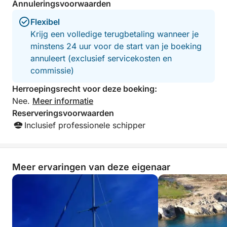
een goed gevulde bar aan boord maken van je reis
Annuleringsvoorwaarden
een ontspannende ervaring in een lounge op zee.
Flexibel
Ideaal voor stellen, gezinnen of individuele reizigers,
Krijg een volledige terugbetaling wanneer je
deze cruise biedt een relaxte maar verrijkende
minstens 24 uur voor de start van je boeking
manier om Cyprus vanaf zee te ontdekken.
annuleert (exclusief servicekosten en
commissie)
Herroepingsrecht voor deze boeking:
Nee.
Meer informatie
Reserveringsvoorwaarden
Inclusief professionele schipper
Meer ervaringen van deze eigenaar