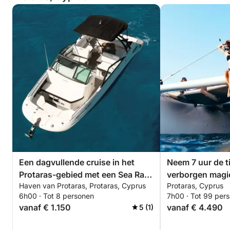
Een dagvullende cruise in het
Neem 7 uur de t
Protaras-gebied met een Sea Ray
verborgen magi
Haven van Protaras, Protaras, Cyprus
Protaras, Cyprus
250 SDX.
vanuit de golve
6h00 · Tot 8 personen
7h00 · Tot 99 per
vanaf € 1.150
vanaf € 4.490
5 (1)