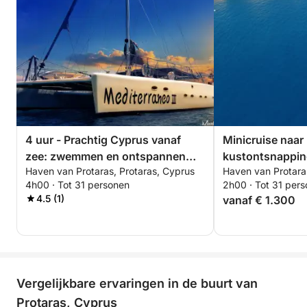
4 uur - Prachtig Cyprus vanaf
Minicruise naar 
zee: zwemmen en ontspannen
kustontsnapping
Haven van Protaras, Protaras, Cyprus
Haven van Protara
vanuit Protaras
4h00 · Tot 31 personen
2h00 · Tot 31 per
4.5 (1)
vanaf € 1.300
Vergelijkbare ervaringen in de buurt van
Protaras, Cyprus