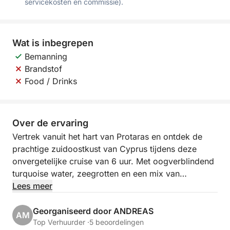
servicekosten en commissie).
Wat is inbegrepen
Bemanning
Brandstof
Food / Drinks
Over de ervaring
Vertrek vanuit het hart van Protaras en ontdek de
prachtige zuidoostkust van Cyprus tijdens deze
onvergetelijke cruise van 6 uur. Met oogverblindend
turquoise water, zeegrotten en een mix van
historische en natuurlijke schoonheid is deze reis
Lees meer
een perfecte ontsnapping naar de charme van de
kust van het eiland. Of u nu wilt ontspannen, de
Georganiseerd door ANDREAS
AM
omgeving wilt verkennen of een duik wilt nemen,
Top Verhuurder ·
5 beoordelingen