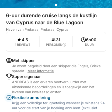
6-uur durende cruise langs de kustlijn
van Cyprus naar de Blue Lagoon
Haven van Protaras, Protaras, Cyprus
4.5
31
6h00
1 REVIEWS
PERSONEN
DUUR
Met skipper
Je wordt begeleid door een skipper die Engels, Grieks
spreekt
·
Meer informatie
Super eigenaar
ANDREAS is een ervaren bootverhuurder met
uitstekende beoordelingen en is toegewijd aan het
leveren van kwaliteitsdiensten.
Flexibele annulering
Krijg een volledige terugbetaling wanneer je minstens 24
uur voor de start van je boeking annuleert (exclusief