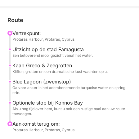
Uw reis begint in Protaras, langs gouden stranden en
baaien richting het glinsterende water van Green
Route
Bay, uw eerste zwemstop. Terwijl de boot langs de
kust vaart, vaart u langs de spookachtige
Vertrekpunt:
Protaras Harbour, Protaras, Cyprus
overblijfselen van Famagusta, met een zeldzaam en
onvergetelijk uitzicht vanaf zee.
Uitzicht op de stad Famagusta
Een betoverend mooi gezicht vanaf het water.
De route vervolgt zijn weg naar het zuiden, richting
Kaap Greco & Zeegrotten
de natuurwonderen van Cape Greco, met zijn
Kliffen, grotten en een dramatische kust wachten op u.
dramatische kliffen, verborgen grotten en
Blue Lagoon (zwemstop)
adembenemend water. Een tweede zwemstop wacht
Ga voor anker in het adembenemende turquoise water en spring
bij de Blue Lagoon, waar u kunt duiken in het
erin.
helderste water van Cyprus of gewoon kunt
Optionele stop bij Konnos Bay
ontspannen op het dek met een panoramisch uitzicht
Als u nog tijd over hebt, kunt u ook een rustige baai aan uw route
toevoegen.
over de kust.
Aankomst terug om:
Met twee zwemstops, een comfortabel jacht en tijd
Protaras Harbour, Protaras, Cyprus
om het rustiger aan te doen, biedt deze cruise u het