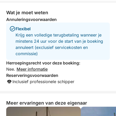
beste van actie en ontspanning - perfect voor
stellen, gezinnen of groepen vrienden.
Wat je moet weten
Annuleringsvoorwaarden
Flexibel
Krijg een volledige terugbetaling wanneer je
minstens 24 uur voor de start van je boeking
annuleert (exclusief servicekosten en
commissie)
Herroepingsrecht voor deze boeking:
Nee.
Meer informatie
Reserveringsvoorwaarden
Inclusief professionele schipper
Meer ervaringen van deze eigenaar