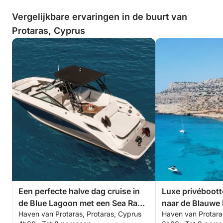
Vergelijkbare ervaringen in de buurt van
Protaras, Cyprus
Een perfecte halve dag cruise in
Luxe privéboott
de Blue Lagoon met een Sea Ray
naar de Blauwe
Haven van Protaras, Protaras, Cyprus
Haven van Protara
250 SDX.