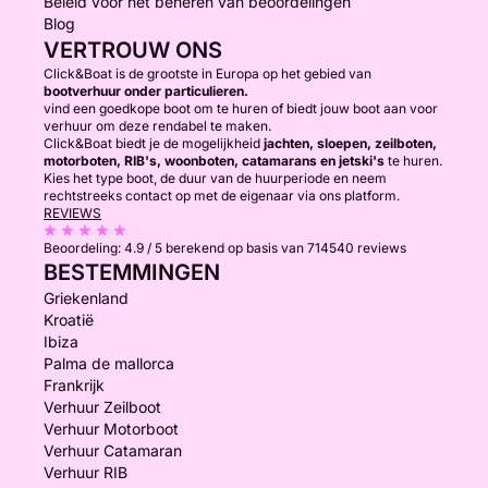
Beleid voor het beheren van beoordelingen
Blog
VERTROUW ONS
Click&Boat is de grootste in Europa op het gebied van
bootverhuur onder particulieren.
vind een goedkope boot om te huren of biedt jouw boot aan voor
verhuur om deze rendabel te maken.
Click&Boat biedt je de mogelijkheid
jachten, sloepen, zeilboten,
motorboten, RIB's, woonboten, catamarans en jetski's
te huren.
Kies het type boot, de duur van de huurperiode en neem
rechtstreeks contact op met de eigenaar via ons platform.
REVIEWS
Beoordeling:
4.9 / 5
berekend op basis van 714540 reviews
BESTEMMINGEN
Griekenland
Kroatië
Ibiza
Palma de mallorca
Frankrijk
Verhuur Zeilboot
Verhuur Motorboot
Verhuur Catamaran
Verhuur RIB