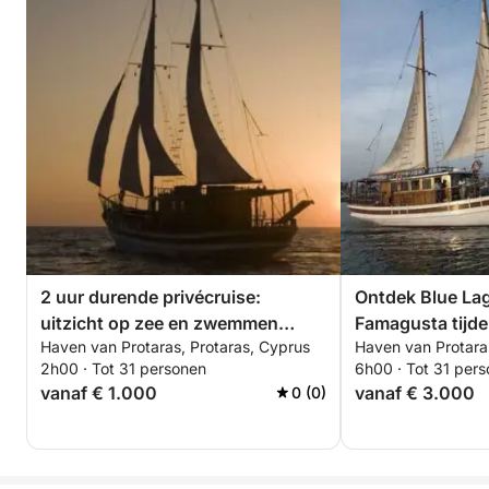
2 uur durende privécruise:
Ontdek Blue La
uitzicht op zee en zwemmen
Famagusta tijde
Haven van Protaras, Protaras, Cyprus
Haven van Protara
vanuit Protaras
durende cruise
2h00 · Tot 31 personen
6h00 · Tot 31 per
vanaf € 1.000
vanaf € 3.000
0 (0)