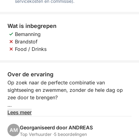
servicekosten en commissie).
Wat is inbegrepen
Bemanning
Brandstof
Food / Drinks
Over de ervaring
Op zoek naar de perfecte combinatie van
sightseeing en zwemmen, zonder de hele dag op
zee door te brengen?
Deze 4 uur durende privécruise aan boord van de
Lees meer
SAN ANTONIO II is de ideale uitstap van een halve
dag, ontworpen om het beste van de oostkust van
Georganiseerd door ANDREAS
AM
Cyprus in comfort en stijl te laten zien.
Top Verhuurder ·
5 beoordelingen