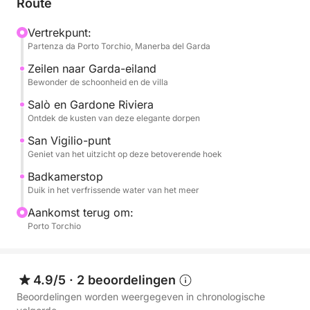
Route
weerspiegeld worden. We vervolgen onze reis naar
het elegante Salò, met zijn oevers en verfijnde sfeer.
Vertrekpunt:
Partenza da Porto Torchio, Manerba del Garda
We bewonderen de historische Gardone Riviera,
beroemd om de Vittoriale degli Italiani, en de
Zeilen naar Garda-eiland
prachtige Punta San Vigilio, een paradijsje met zijn
Bewonder de schoonheid en de villa
zestiende-eeuwse villa en betoverende jachthaven.
Salò en Gardone Riviera
Elke stop biedt je de gelegenheid om de unieke
Ontdek de kusten van deze elegante dorpen
schoonheid van deze plekken te bewonderen.
San Vigilio-punt
Geniet van het uitzicht op deze betoverende hoek
Tijdens de tocht is er een verfrissende stop voor een
Badkamerstop
duik in het kristalheldere water van het meer, een
Duik in het verfrissende water van het meer
perfect moment om het water in te duiken en te
Aankomst terug om:
genieten van de rust van het landschap. Aan boord
Porto Torchio
vindt u voldoende water om uzelf te verfrissen en
een stereo om uw reis te begeleiden met uw
favoriete muziek, wat zorgt voor de perfecte sfeer.
4.9/5
·
2 beoordelingen
Een complete ervaring, ideaal voor wie op zoek is
naar ontspanning, schoonheid en een voorproefje
Beoordelingen worden weergegeven in chronologische