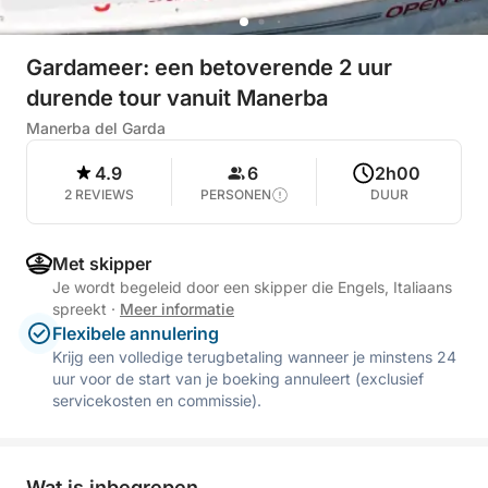
Gardameer: een betoverende 2 uur
durende tour vanuit Manerba
Manerba del Garda
4.9
6
2h00
2 REVIEWS
PERSONEN
DUUR
Met skipper
Je wordt begeleid door een skipper die Engels, Italiaans
spreekt
·
Meer informatie
Flexibele annulering
Krijg een volledige terugbetaling wanneer je minstens 24
uur voor de start van je boeking annuleert (exclusief
servicekosten en commissie).
Wat is inbegrepen