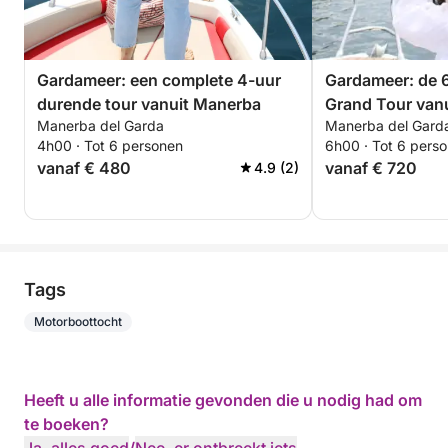
Gardameer: een complete 4-uur
Gardameer: de 
durende tour vanuit Manerba
Grand Tour van
Manerba del Garda
Manerba del Gard
onvergetelijke e
4h00 · Tot 6 personen
6h00 · Tot 6 pers
vanaf € 480
vanaf € 720
4.9 (2)
Tags
Motorboottocht
Heeft u alle informatie gevonden die u nodig had om
te boeken?