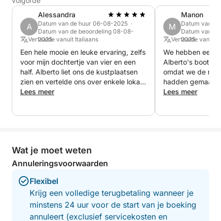
volgorde
van de wonderen van het Gardameer in korte tijd.
Alessandra
Manon
Datum van de huur 06-08-2025 ·
Datum van de
A
M
Datum van de beoordeling 08-08-
Datum van de
Vertaalde vanuit Italiaans
2025
Vertaalde vanuit 
2025
Een hele mooie en leuke ervaring, zelfs
We hebben een fij
voor mijn dochtertje van vier en een
Alberto's boot. Hi
half. Alberto liet ons de kustplaatsen
omdat we de rese
zien en vertelde ons over enkele lokale
hadden gemaakt.
bezienswaardigheden.
Lees meer
Lees meer
Wat je moet weten
Annuleringsvoorwaarden
Flexibel
Krijg een volledige terugbetaling wanneer je
minstens 24 uur voor de start van je boeking
annuleert (exclusief servicekosten en