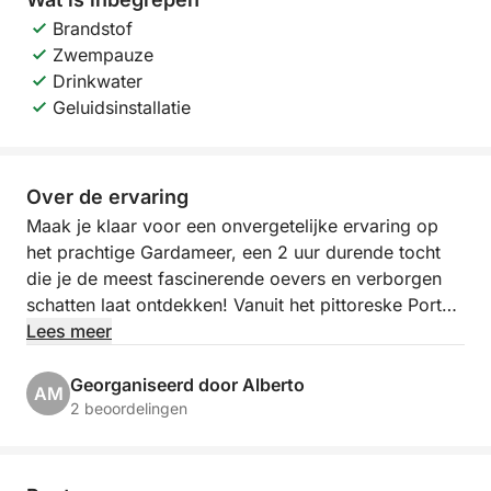
Brandstof
Zwempauze
Drinkwater
Geluidsinstallatie
Over de ervaring
Maak je klaar voor een onvergetelijke ervaring op
het prachtige Gardameer, een 2 uur durende tocht
die je de meest fascinerende oevers en verborgen
schatten laat ontdekken! Vanuit het pittoreske Porto
Torchio in Manerba del Garda ga je aan boord voor
Lees meer
een exclusieve excursie die je adembenemende
uitzichten en momenten van pure ontspanning biedt.
Georganiseerd door Alberto
AM
2 beoordelingen
Onze route voert je naar het suggestieve Isola del
Garda, het grootste meer aan het meer, met zijn
weelderige villa en tuinen die in het water