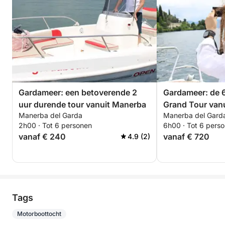
Gardameer: een betoverende 2
Gardameer: de 
uur durende tour vanuit Manerba
Grand Tour van
Manerba del Garda
Manerba del Gard
onvergetelijke e
2h00 · Tot 6 personen
6h00 · Tot 6 pers
vanaf € 240
vanaf € 720
4.9 (2)
Tags
Motorboottocht