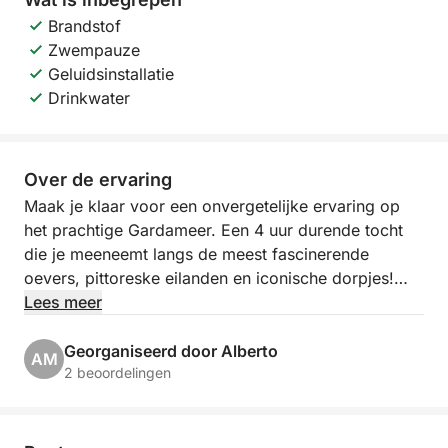
Brandstof
Zwempauze
Geluidsinstallatie
Drinkwater
Over de ervaring
Maak je klaar voor een onvergetelijke ervaring op
het prachtige Gardameer. Een 4 uur durende tocht
die je meeneemt langs de meest fascinerende
oevers, pittoreske eilanden en iconische dorpjes!
Vanuit het pittoreske Porto Torchio in Manerba del
Lees meer
Garda ga je aan boord voor een exclusieve excursie
die je een adembenemend uitzicht en momenten van
Georganiseerd door Alberto
AM
pure ontspanning biedt.
2 beoordelingen
Onze route, met flexibele tijden van 9.00 tot 14.00
uur, voert je naar het indrukwekkende Isola del