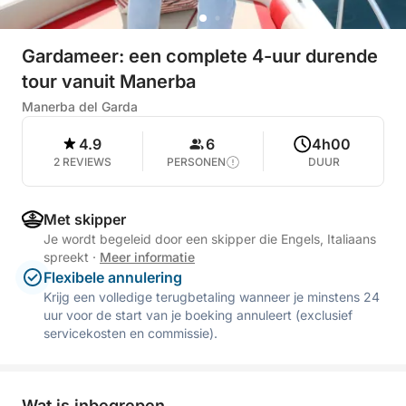
Gardameer: een complete 4-uur durende
tour vanuit Manerba
Manerba del Garda
4.9
6
4h00
2 REVIEWS
PERSONEN
DUUR
Met skipper
Je wordt begeleid door een skipper die Engels, Italiaans
spreekt
·
Meer informatie
Flexibele annulering
Krijg een volledige terugbetaling wanneer je minstens 24
uur voor de start van je boeking annuleert (exclusief
servicekosten en commissie).
Wat is inbegrepen