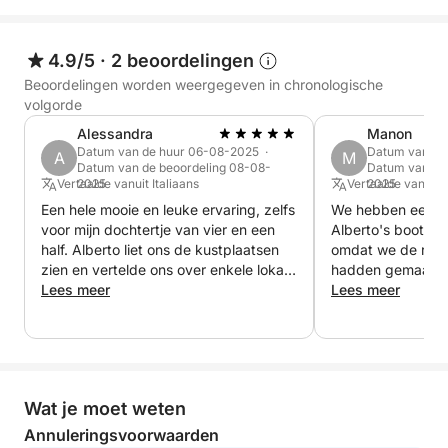
Tijdens de tocht krijgt u voldoende water om uzelf te
verfrissen en een stereo om uw reis te begeleiden
4.9/5
·
2 beoordelingen
met uw favoriete muziek, wat zorgt voor de perfecte
Beoordelingen worden weergegeven in chronologische
sfeer. Een complete ervaring, ideaal voor wie op
volgorde
zoek is naar ontspanning, schoonheid, geschiedenis
Alessandra
Manon
en een voorproefje van de meest iconische
Datum van de huur 06-08-2025 ·
Datum van de
A
M
Datum van de beoordeling 08-08-
Datum van de
wonderen van het Gardameer.
Vertaalde vanuit Italiaans
2025
Vertaalde vanuit 
2025
Een hele mooie en leuke ervaring, zelfs
We hebben een fij
voor mijn dochtertje van vier en een
Alberto's boot. Hi
half. Alberto liet ons de kustplaatsen
omdat we de rese
zien en vertelde ons over enkele lokale
hadden gemaakt.
bezienswaardigheden.
Lees meer
Lees meer
Wat je moet weten
Annuleringsvoorwaarden