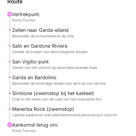
Route
Garda, het grootste meer aan het meer, met zijn
weelderige villa en tuinen die in het water
Vertrekpunt:
Porto Torchio
weerspiegeld worden. We vervolgen onze tocht naar
het elegante Salò, met zijn oevers en verfijnde sfeer.
Zeilen naar Garda-eiland
We bewonderen de historische Gardone Riviera,
Bewonder de schoonheid en de villa
beroemd om de Vittoriale degli Italiani, en de
Salò en Gardone Riviera
prachtige Punta San Vigilio, een paradijsje met zijn
Ontdek de kusten van deze elegante dorpen
zestiende-eeuwse villa en betoverende jachthaven.
San Vigilio-punt
Geniet van het uitzicht op deze betoverende hoek
De tocht voert je verder naar het levendige
Garda en Bardolino
Gardameer en het pittoreske Bardolino, beroemd om
Bewonder de levendige steden aan de kust van Verona
hun wijnen en gastvrije sfeer. We maken een stop
Sirmione (zwemstop bij het kasteel)
voor een onvergetelijke duik in Sirmione, pal onder
Duik in het water aan de voet van het imposante fort
het imposante Scaligero-kasteel, een unieke kans
om in het thermale water van het meer te duiken. Tot
Manerba Rock (zwemstop)
Laatste badkamer met adembenemend panoramisch uitzicht
slot maken we een laatste verfrissende zwemstop bij
Rocca di Manerba, met zijn steile kliffen en
Aankomst terug om:
adembenemende panoramische uitzichten.
Porto Torchio