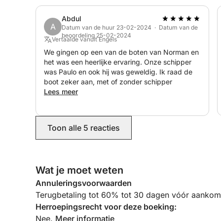
Abdul
A
Datum van de huur 23-02-2024 · Datum van de
beoordeling 25-02-2024
Vertaalde vanuit Engels
We gingen op een van de boten van Norman en
het was een heerlijke ervaring. Onze schipper
was Paulo en ook hij was geweldig. Ik raad de
boot zeker aan, met of zonder schipper
Lees meer
Toon alle 5 reacties
Wat je moet weten
Annuleringsvoorwaarden
Terugbetaling tot 60% tot 30 dagen vóór aankoms
Herroepingsrecht voor deze boeking:
Nee.
Meer informatie