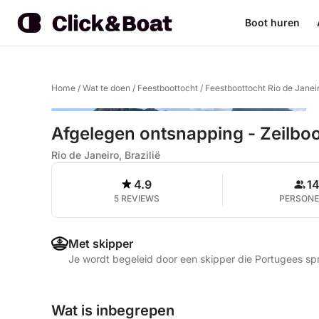
Boot huren
Home
/
Wat te doen
/
Feestboottocht
/
Feestboottocht Rio de Janei
Afgelegen ontsnapping - Zeilboo
Rio de Janeiro, Brazilië
4.9
1
5 REVIEWS
PERSON
Met skipper
Je wordt begeleid door een skipper die Portugees s
Wat is inbegrepen