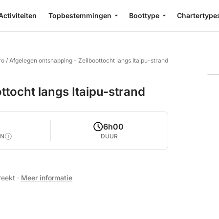
Activiteiten
Topbestemmingen
Boottype
Chartertype
ro
/
Afgelegen ontsnapping - Zeilboottocht langs Itaipu-strand
ttocht langs Itaipu-strand
4
6h00
EN
DUUR
preekt
·
Meer informatie