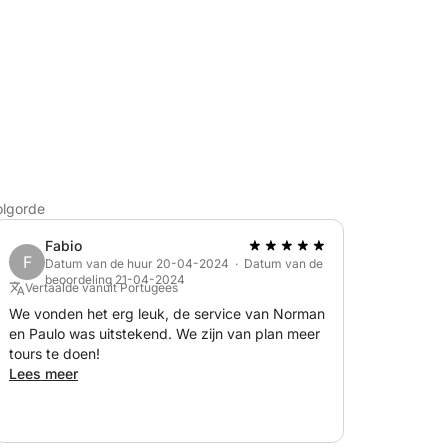
olgorde
Fabio
F
Datum van de huur 20-04-2024 · Datum van de
beoordeling 21-04-2024
Vertaalde vanuit Portugees
We vonden het erg leuk, de service van Norman
en Paulo was uitstekend. We zijn van plan meer
tours te doen!
Lees meer