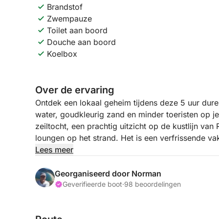
Brandstof
Zwempauze
Toilet aan boord
Douche aan boord
Koelbox
Over de ervaring
Ontdek een lokaal geheim tijdens deze 5 uur dure
water, goudkleurig zand en minder toeristen op j
zeiltocht, een prachtig uitzicht op de kustlijn v
loungen op het strand. Het is een verfrissende vak
Lees meer
Deze tour is perfect voor wie op zoek is naar rus
van Rio. Met de zachte deining van het zeil en de
Georganiseerd door Norman
bewust. We maken het gemakkelijk om te genieten
Geverifieerde boot
·
98 beoordelingen