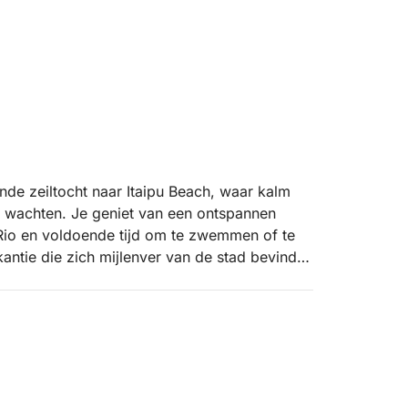
nde zeiltocht naar Itaipu Beach, waar kalm
e wachten. Je geniet van een ontspannen
an Rio en voldoende tijd om te zwemmen of te
antie die zich mijlenver van de stad bevindt.
t en een nauwere band met de natuurlijke kant
 relaxte sfeer aan boord voelt elk moment
 van eenvoud, landschap en sereniteit.