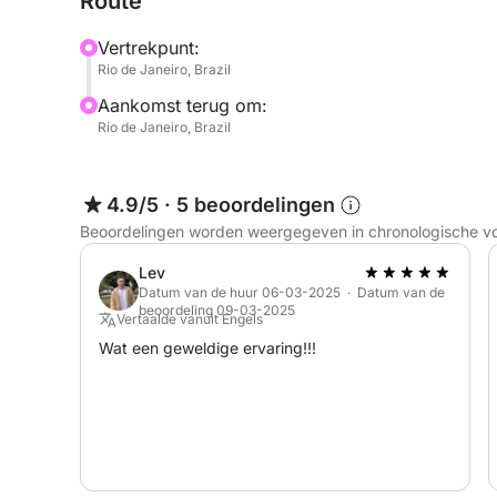
Route
Vertrekpunt:
Rio de Janeiro, Brazil
Aankomst terug om:
Rio de Janeiro, Brazil
4.9/5
·
5 beoordelingen
Beoordelingen worden weergegeven in chronologische v
Lev
Datum van de huur 06-03-2025 · Datum van de
beoordeling 09-03-2025
Vertaalde vanuit Engels
Wat een geweldige ervaring!!!