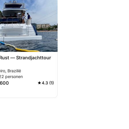
Rust — Strandjachttour
ro, Brazilië
 22 personen
.600
4.3 (1)