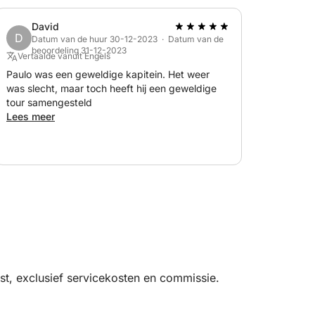
David
D
Datum van de huur 30-12-2023 · Datum van de
beoordeling 31-12-2023
Vertaalde vanuit Engels
Paulo was een geweldige kapitein. Het weer
was slecht, maar toch heeft hij een geweldige
tour samengesteld
Lees meer
t, exclusief servicekosten en commissie.