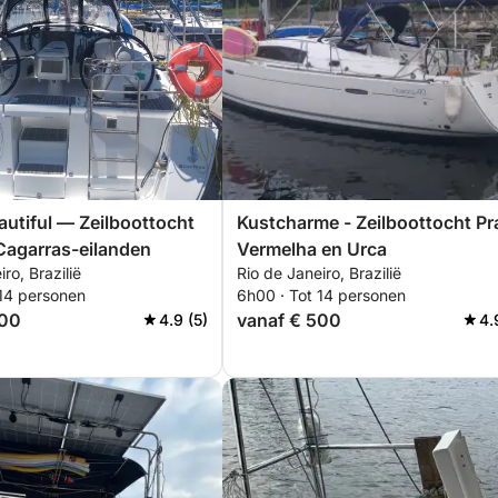
autiful — Zeilboottocht
Kustcharme - Zeilboottocht Pr
Cagarras-eilanden
Vermelha en Urca
ro, Brazilië
Rio de Janeiro, Brazilië
 14 personen
6h00 · Tot 14 personen
500
vanaf € 500
4.9 (5)
4.