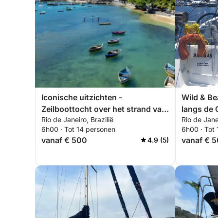
Iconische uitzichten -
Wild & Be
Zeilboottocht over het strand van
langs de 
Rio de Janeiro, Brazilië
Rio de Janei
Copacabana
6h00 · Tot 14 personen
6h00 · Tot
vanaf € 500
vanaf € 
4.9 (5)