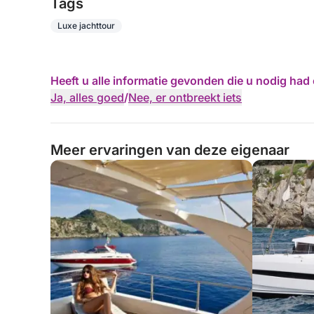
Tags
Luxe jachttour
Heeft u alle informatie gevonden die u nodig ha
Ja, alles goed
/
Nee, er ontbreekt iets
Meer ervaringen van deze eigenaar