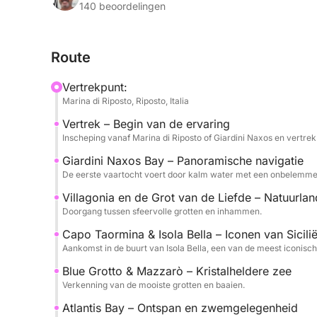
bevoorrecht perspectief.
140 beoordelingen
De tour is ontworpen om u de perfecte balans te
Route
met verschillende stops om te zwemmen in het hel
zon, te zwemmen of u gewoon te laten meevoere
Vertrekpunt:
Marina di Riposto, Riposto, Italia
Verder langs de kust bereikt u ook wildere en m
Vertrek – Begin van de ervaring
authentiekere en meeslepende ervaring.
Inscheping vanaf Marina di Riposto of Giardini Naxos en vertrek
Aan boord vindt u comfort, drankjes en een onts
Giardini Naxos Bay – Panoramische navigatie
De eerste vaartocht voert door kalm water met een onbelemmerd
deskundige bemanning die uw dag op zee soepel 
Villagonia en de Grot van de Liefde – Natuurla
Een ideale ervaring voor wie Taormina op een ex
Doorgang tussen sfeervolle grotten en inhammen.
natuur, zee en vrijheid.
Capo Taormina & Isola Bella – Iconen van Sicili
Aankomst in de buurt van Isola Bella, een van de meest iconisc
Brandstof (€ 2.500) en bemanning (€ 550) zijn nie
Blue Grotto & Mazzarò – Kristalheldere zee
Verkenning van de mooiste grotten en baaien.
Atlantis Bay – Ontspan en zwemgelegenheid