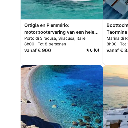
Ortigia en Plemmirio:
Boottocht
motorbootervaring van een hele
Taormina –
Porto di Siracusa, Siracusa, Italië
Marina di Ri
dag
Sant’Ales
8h00 · Tot 8 personen
8h00 · Tot
vanaf € 900
vanaf € 
0 (0)