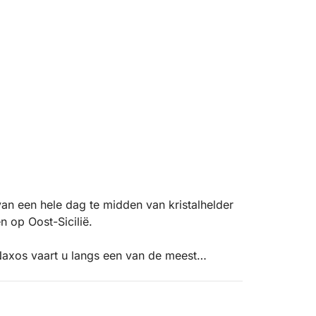
an een hele dag te midden van kristalhelder
n op Oost-Sicilië.
 Naxos vaart u langs een van de meest
r kliffen, afgelegen baaien en turquoise
ag bewondert u iconische plekken zoals
zeegrotten, en beleeft u de zee vanuit een