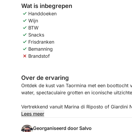
Wat is inbegrepen
Handdoeken
Wijn
BTW
Snacks
Frisdranken
Bemanning
Brandstof
Over de ervaring
Ontdek de kust van Taormina met een boottocht v
water, spectaculaire grotten en iconische uitzichte
Vertrekkend vanuit Marina di Riposto of Giardini
betoverende stukken van de Middellandse Zee, waa
Lees meer
wateren een uniek decor vormen. Gedurende de d
Isola Bella, Capo Taormina en de indrukwekkende 
Georganiseerd door Salvo