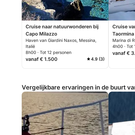
Cruise naar natuurwonderen bij
Cruise va
Capo Milazzo
Taormina 
Haven van Giardini Naxos, Messina,
Marina di Ri
grotten.
Italië
4h00 · Tot
8h00 · Tot 12 personen
vanaf € 3
vanaf € 1.500
4.9 (3)
Vergelijkbare ervaringen in de buurt van