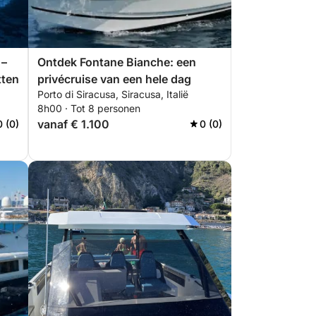
 –
Ontdek Fontane Bianche: een
tten
privécruise van een hele dag
Porto di Siracusa, Siracusa, Italië
8h00 · Tot 8 personen
vanaf € 1.100
0 (0)
0 (0)