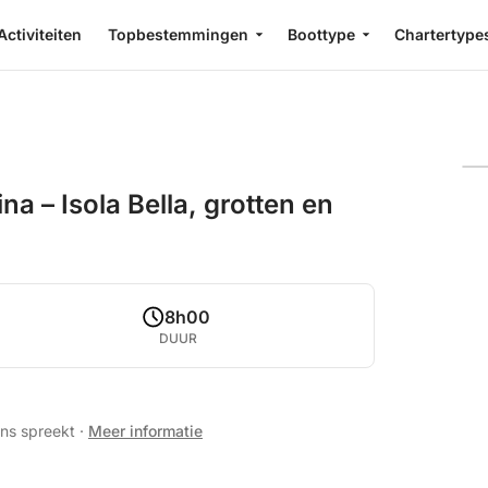
Activiteiten
Topbestemmingen
Boottype
Chartertype
a – Isola Bella, grotten en
8h00
DUUR
ans spreekt
·
Meer informatie