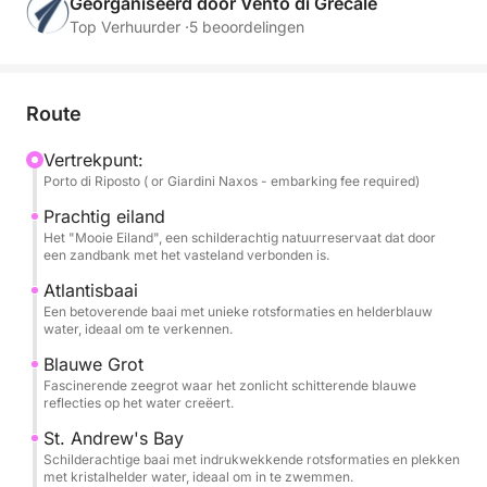
Georganiseerd door Vento di Grecale
Uw onvergetelijke reis begint wanneer we vanuit
Top Verhuurder ·
5 beoordelingen
Taormina vertrekken en langs de adembenemende
kustlijn varen richting het beroemde Isola Bella, de
"Parel van de Ionische Zee". We varen langs de
Route
intrigerende Atlantisbaai en wagen ons in de
betoverende Blauwe Grot, waar het zonlicht op het
Vertrekpunt:
Porto di Riposto ( or Giardini Naxos - embarking fee required)
azuurblauwe water danst.
Prachtig eiland
Onze schilderachtige route vervolgt zich naar de
Het "Mooie Eiland", een schilderachtig natuurreservaat dat door
een zandbank met het vasteland verbonden is.
pittoreske baai van Sant'Andrea, met zijn
indrukwekkende rotsformaties. Tijdens onze
Atlantisbaai
Een betoverende baai met unieke rotsformaties en helderblauw
verkenning wordt u getrakteerd op verfrissende
water, ideaal om te verkennen.
frisdranken, een welkomstglas spumante en een
Blauwe Grot
heerlijke selectie snacks. Ontspan aan boord met de
Fascinerende zeegrot waar het zonlicht schitterende blauwe
verstrekte strandlakens, geniet van het
reflecties op het water creëert.
adembenemende uitzicht en geniet van het
St. Andrew's Bay
gezelschap van een kleine groep.
Schilderachtige baai met indrukwekkende rotsformaties en plekken
met kristalhelder water, ideaal om in te zwemmen.