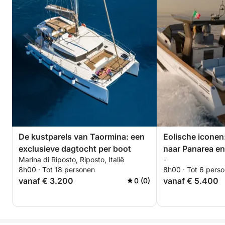
Dit is meer dan zomaar een boottocht; het is een
verfijnde en meeslepende ontsnapping van een
halve dag langs een van de meest adembenemende
kustlijnen van Sicilië.
De kustparels van Taormina: een
Eolische iconen:
exclusieve dagtocht per boot
naar Panarea en
Marina di Riposto, Riposto, Italië
-
8h00 · Tot 18 personen
8h00 · Tot 6 pers
vanaf € 3.200
vanaf € 5.400
0 (0)