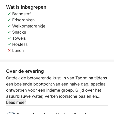
Wat is inbegrepen
Brandstof
Frisdranken
Welkomstdrankje
Snacks
Towels
Hostess
Lunch
Over de ervaring
Ontdek de betoverende kustlijn van Taormina tijdens
een boeiende boottocht van een halve dag, speciaal
ontworpen voor een intieme groep. Glijd over het
azuurblauwe water, verken iconische baaien en
verborgen grotten terwijl u geniet van lokale
Lees meer
versnaperingen en persoonlijke service.