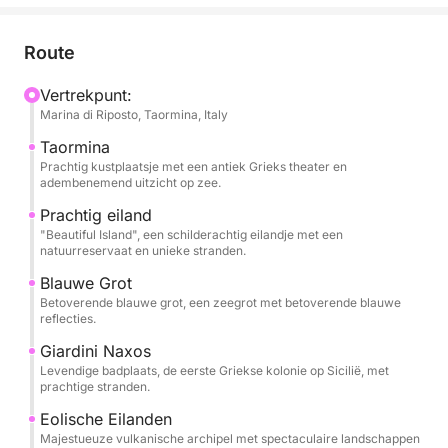
maritieme ontsnapping.
Route
Uw onvergetelijke reis begint in de jachthaven van
Giardini Naxos, waar u wordt begroet door onze
Vertrekpunt:
Marina di Riposto, Taormina, Italy
attente bemanning en aan boord gaat van ons
elegante jacht. We varen richting de dramatische
Taormina
kustlijn onder Taormina en verkennen de natuurlijke
Prachtig kustplaatsje met een antiek Grieks theater en
adembenemend uitzicht op zee.
zwembaden en grotten vol zeeleven, perfect voor
een verfrissende snorkelervaring.
Prachtig eiland
"Beautiful Island", een schilderachtig eilandje met een
natuurreservaat en unieke stranden.
Onze schilderachtige cruise vervolgt zijn weg naar
Blauwe Grot
de betoverende baai van Taormina, langs het
Betoverende blauwe grot, een zeegrot met betoverende blauwe
iconische Isola Bella, de betoverende Blauwe Grot
reflecties.
en de pittoreske baai van Sant'Andrea. Als bijzonder
Giardini Naxos
hoogtepunt biedt onze dagtour een betoverende
Levendige badplaats, de eerste Griekse kolonie op Sicilië, met
tocht naar de magnifieke Eolische Eilanden, waarbij
prachtige stranden.
u hun vulkanische silhouetten aan de horizon kunt
Eolische Eilanden
bewonderen voordat we terugkeren naar de
Majestueuze vulkanische archipel met spectaculaire landschappen