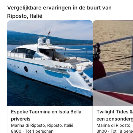
Vergelijkbare ervaringen in de buurt van
Riposto, Italië
Espoke Taormina en Isola Bella
Twilight Tides 
privéreis
een zonsonderg
Marina di Riposto, Riposto, Italië
Marina di Riposto, 
baai van Taorm
8h00 · Tot 1 personen
3h00 · Tot 18 per