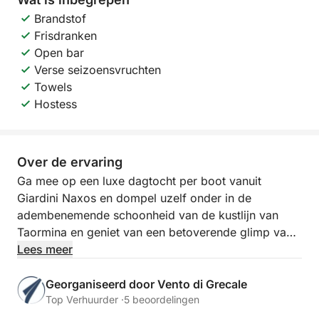
Brandstof
Frisdranken
Open bar
Verse seizoensvruchten
Towels
Hostess
Over de ervaring
Ga mee op een luxe dagtocht per boot vanuit
Giardini Naxos en dompel uzelf onder in de
adembenemende schoonheid van de kustlijn van
Taormina en geniet van een betoverende glimp van
de majestueuze Eolische Eilanden.
Lees meer
Geniet van het adembenemende landschap, het
Georganiseerd door Vento di Grecale
kristalheldere water en de heerlijke versnaperingen
Top Verhuurder ·
5 beoordelingen
terwijl we u meenemen op een onvergetelijke