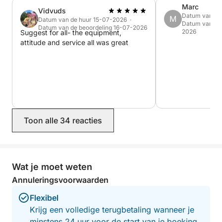
onvergetelijke herinneringen te creëren aan de
Marc
Vidvuds
Datum van de
schitterende Adriatische kust van Kroatië.
M
Datum van de huur 15-07-2026 ·
Datum van de 
Datum van de beoordeling 16-07-2026
2026
Suggest for all- the equipment,
attitude and service all was great
Toon alle 34 reacties
Wat je moet weten
Annuleringsvoorwaarden
Flexibel
Krijg een volledige terugbetaling wanneer je
minstens 24 uur voor de start van je boeking