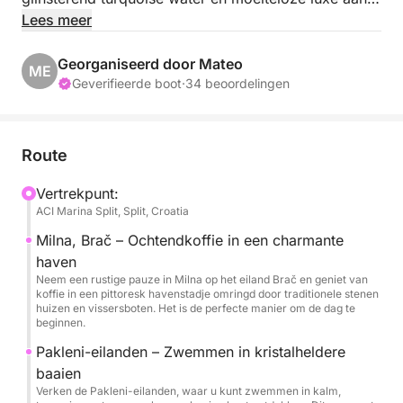
zee.
Lees meer
Uw dag begint met een rustige koffiepauze in Milna,
Georganiseerd door Mateo
ME
een pittoresk havenstadje op het eiland Brač, waar
Geverifieerde boot
·
34 beoordelingen
stenen huizen en smalle straatjes authentieke
mediterrane charme uitstralen. Van daaruit vaart u
naar de dromerige Pakleni-eilanden, een wirwar van
Route
smaragdgroene eilanden en verborgen baaien waar
het water zo helder is dat u er eindeloos kunt
Vertrekpunt:
ACI Marina Split, Split, Croatia
zwemmen en snorkelen in alle rust.
Milna, Brač – Ochtendkoffie in een charmante
Als het middaguur nadert, stuurt uw schipper u naar
haven
een plek aan het water die geliefd is bij de lokale
Neem een rustige pauze in Milna op het eiland Brač en geniet van
koffie in een pittoresk havenstadje omringd door traditionele stenen
bevolking, waar verse vis, goudgele olijfolie en
huizen en vissersboten. Het is de perfecte manier om de dag te
wijnen van het eiland het beste van de Dalmatische
beginnen.
keuken benadrukken. Na een ontspannen lunch
Pakleni-eilanden – Zwemmen in kristalheldere
bepaalt u zelf het tempo van de middag – of u nu
baaien
liever in de zon ligt, terugduikt in het kristalheldere
Verken de Pakleni-eilanden, waar u kunt zwemmen in kalm,