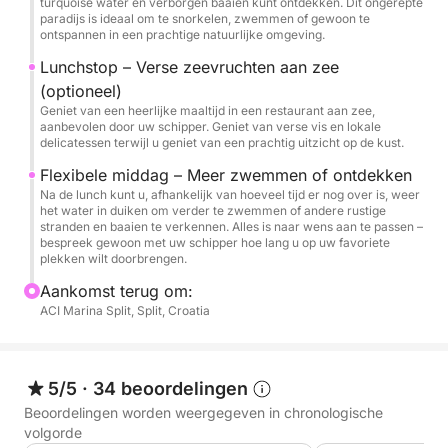
turquoise water en verborgen baaien kunt ontdekken. Dit ongerepte
water of de rustige, ongerepte plekjes van de
paradijs is ideaal om te snorkelen, zwemmen of gewoon te
kustlijn verder verkent.
ontspannen in een prachtige natuurlijke omgeving.
Lunchstop – Verse zeevruchten aan zee
Met de volledige flexibiliteit die in de ervaring is
(optioneel)
ingebouwd, kunt u elk moment aanpassen aan uw
Geniet van een heerlijke maaltijd in een restaurant aan zee,
stemming en interesses door simpelweg uw wensen
aanbevolen door uw schipper. Geniet van verse vis en lokale
delicatessen terwijl u geniet van een prachtig uitzicht op de kust.
met de schipper te delen. Zo geniet u van een
werkelijk persoonlijke eilandhopping. Boek nu om
Flexibele middag – Meer zwemmen of ontdekken
Na de lunch kunt u, afhankelijk van hoeveel tijd er nog over is, weer
uw plek veilig te stellen en onvergetelijke
het water in duiken om verder te zwemmen of andere rustige
herinneringen te creëren aan de schitterende
stranden en baaien te verkennen. Alles is naar wens aan te passen –
bespreek gewoon met uw schipper hoe lang u op uw favoriete
Adriatische kust van Kroatië.
plekken wilt doorbrengen.
Aankomst terug om:
Met de volledige flexibiliteit die in de ervaring is
ACI Marina Split, Split, Croatia
ingebouwd, kunt u elk moment aanpassen aan uw
stemming en interesses door simpelweg uw wensen
met de schipper te delen. Zo geniet u van een
5/5
·
34 beoordelingen
werkelijk persoonlijke eilandhopping.
Beoordelingen worden weergegeven in chronologische
volgorde
Boek nu om uw plek veilig te stellen en