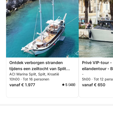
Ontdek verborgen stranden
Privé VIP-tour -
tijdens een zeiltocht van Split
eilandentour - 
ACI Marina Split, Split, Kroatië
-
naar het eiland Solta
scheepswrak en 
10h00 · Tot 16 personen
5h00 · Tot 12 per
Maslinica
vanaf € 1.977
vanaf € 650
5 (49)