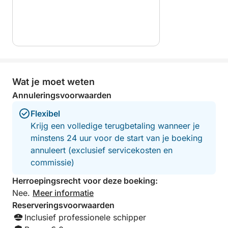
⸻
🍾 OPTIES
Om uw ervaring nog aangenamer te maken:
Wat je moet weten
• Aperitief aan boord (mousserende wijn +
Annuleringsvoorwaarden
aperitief): +€45
Flexibel
• Evenementenplanning op maat op aanvraag
Krijg een volledige terugbetaling wanneer je
(verjaardag, verrassing, fotoshoot, etc.)
minstens 24 uur voor de start van je boeking
annuleert (exclusief servicekosten en
commissie)
Herroepingsrecht voor deze boeking:
Nee.
Meer informatie
Reserveringsvoorwaarden
Inclusief professionele schipper