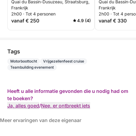
Quai du Bassin-Dusuzeau, Straatsburg,
Quai du Bassin-Du
Straatsburg
zonsondergang 
Frankrijk
Frankrijk
(Picasso)
2h00 · Tot 4 personen
2h00 · Tot 4 pers
vanaf € 250
vanaf € 330
4.9 (4)
Tags
Motorboottocht
Vrijgezellenfeest cruise
Teambuilding evenement
Heeft u alle informatie gevonden die u nodig had om
te boeken?
Ja, alles goed
/
Nee, er ontbreekt iets
Meer ervaringen van deze eigenaar