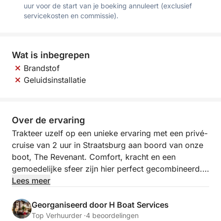
uur voor de start van je boeking annuleert (exclusief
servicekosten en commissie).
Wat is inbegrepen
Brandstof
Geluidsinstallatie
Over de ervaring
Trakteer uzelf op een unieke ervaring met een privé-
cruise van 2 uur in Straatsburg aan boord van onze
boot, The Revenant. Comfort, kracht en een
gemoedelijke sfeer zijn hier perfect gecombineerd.
Lees meer
Ruim en dynamisch, is The Revenant ideaal voor een
onvergetelijk moment met vrienden, familie of om
Georganiseerd door H Boat Services
een speciale gelegenheid te vieren (verjaardag,
Top Verhuurder ·
4 beoordelingen