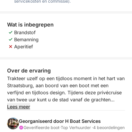
servicekosten en commissie).
Wat is inbegrepen
Brandstof
Bemanning
Aperitief
Over de ervaring
Trakteer uzelf op een tijdloos moment in het hart van
Straatsburg, aan boord van een boot met een
verfijnd en tijdloos design. Tijdens deze privécruise
van twee uur kunt u de stad vanaf de grachten
ontdekken, in een rustige en exclusieve sfeer.
Lees meer
Meegevoerd door het kabbelende water en het
comfort van de boot, beleeft u een onvergetelijk
Georganiseerd door H Boat Services
intermezzo, tussen erfgoed, elegantie en intimiteit.
Geverifieerde boot
·
Top Verhuurder ·
4 beoordelingen