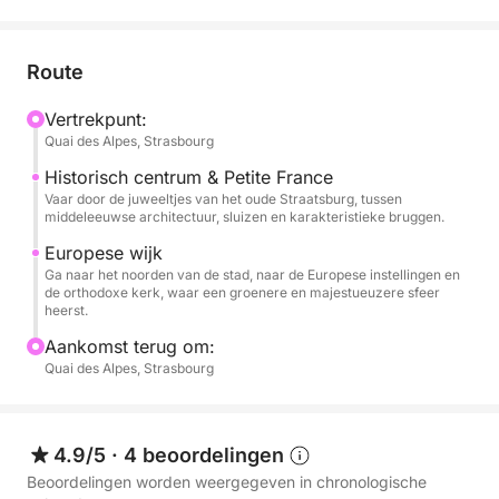
Tijdens deze riviertocht vaart u door karakteristieke
landschappen en geniet u van unieke uitzichten op
Route
de schatten van de Elzasser hoofdstad. Het rustige
tempo van de rondvaart biedt u de tijd om de
Vertrekpunt:
Quai des Alpes, Strasbourg
architectuur, de historische bruggen en de
historische plekken te bewonderen en van het
Historisch centrum & Petite France
moment te genieten.
Vaar door de juweeltjes van het oude Straatsburg, tussen
middeleeuwse architectuur, sluizen en karakteristieke bruggen.
Wat deze ervaring uniek maakt, is de subtiele
Europese wijk
Ga naar het noorden van de stad, naar de Europese instellingen en
combinatie van comfort, authenticiteit en esthetiek.
de orthodoxe kerk, waar een groenere en majestueuzere sfeer
De boot verleidt met zijn vintage lijnen en gezellige
heerst.
sfeer, ideaal voor een romantisch uitje, een moment
Aankomst terug om:
met familie of een elegant uitje met vrienden.
Quai des Alpes, Strasbourg
Optioneel kunt u uw cruise uitbreiden met een
aperitief bestaande uit crémant en verrassingsbrood
(€45). De kapitein is hartelijk en discreet en zal de
4.9/5
·
4 beoordelingen
cruise aanpassen aan uw wensen. Een originele,
Beoordelingen worden weergegeven in chronologische
intieme en ronduit chique manier om Straatsburg te