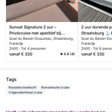
Sunset Signature 2 uur –
2 uur durende pr
Privécruise met aperitief bij
Straatsburg ⚓ 
Quai du Bassin-Dusuzeau, Straatsburg,
Quai du Bassin-Du
zonsondergang en foto's
Premium ervari
Frankrijk
Frankrijk
(Picasso)
2h00 · Tot 4 personen
2h00 · Tot 8 pers
vanaf € 330
vanaf € 330
4.9 (4)
Tags
Klassieke boottocht
Romantische cruise
Vrijgezellenfeest cruise