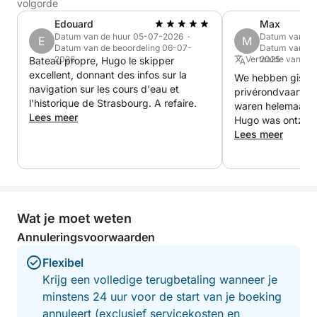
volgorde
herontdekken.
Edouard
Max
Datum van de huur 05-07-2026 ·
Datum van de
E
M
Datum van de beoordeling 06-07-
Datum van de
2026
Vertaalde vanuit 
2025
Bateau propre, Hugo le skipper
excellent, donnant des infos sur la
We hebben gister
navigation sur les cours d'eau et
privérondvaart m
l'historique de Strasbourg. A refaire.
waren helemaal w
Lees meer
Hugo was ontzette
ons Straatsburg o
Lees meer
bijzondere manier 
op tijd, de boot i
goed onderhouden,
meteen op je gema
de tocht foto's v
Wat je moet weten
die aan het einde
opgestuurd. Een f
Annuleringsvoorwaarden
om de stad te ve
Flexibel
tegelijkertijd te 
ontspannende tijd
Krijg een volledige terugbetaling wanneer je
raden het van ha
minstens 24 uur voor de start van je boeking
het zo weer doen
annuleert (exclusief servicekosten en