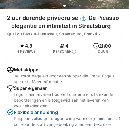
2 uur durende privécruise ⚓ De Picasso
– Elegantie en intimiteit in Straatsburg
Quai du Bassin-Dusuzeau, Straatsburg, Frankrijk
4.9
4
2h00
4 REVIEWS
PERSONEN
DUUR
Met skipper
Je wordt begeleid door een skipper die Frans, Engels
spreekt
·
Meer informatie
Super eigenaar
hugo is een ervaren bootverhuurder met uitstekende
beoordelingen en is toegewijd aan het leveren van
kwaliteitsdiensten.
Flexibele annulering
Krijg een volledige terugbetaling wanneer je minstens 24
uur voor de start van je boeking annuleert (exclusief