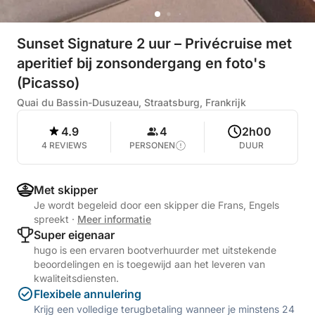
Sunset Signature 2 uur – Privécruise met
aperitief bij zonsondergang en foto's
(Picasso)
Quai du Bassin-Dusuzeau, Straatsburg, Frankrijk
4.9
4
2h00
4 REVIEWS
PERSONEN
DUUR
Met skipper
Je wordt begeleid door een skipper die Frans, Engels
spreekt
·
Meer informatie
Super eigenaar
hugo is een ervaren bootverhuurder met uitstekende
beoordelingen en is toegewijd aan het leveren van
kwaliteitsdiensten.
Flexibele annulering
Krijg een volledige terugbetaling wanneer je minstens 24