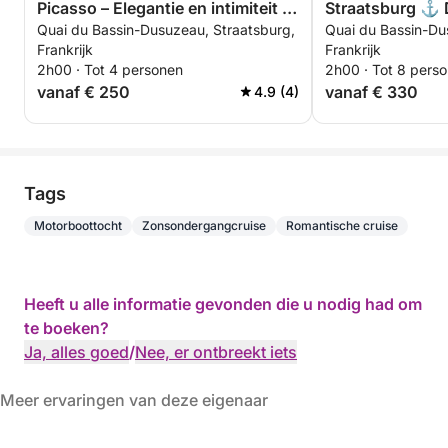
Picasso – Elegantie en intimiteit in
Straatsburg ⚓ 
Quai du Bassin-Dusuzeau, Straatsburg,
Quai du Bassin-Du
Straatsburg
Premium ervari
Frankrijk
Frankrijk
2h00 · Tot 4 personen
2h00 · Tot 8 pers
vanaf € 250
vanaf € 330
4.9 (4)
Tags
Motorboottocht
Zonsondergangcruise
Romantische cruise
Heeft u alle informatie gevonden die u nodig had om
te boeken?
Ja, alles goed
/
Nee, er ontbreekt iets
Meer ervaringen van deze eigenaar