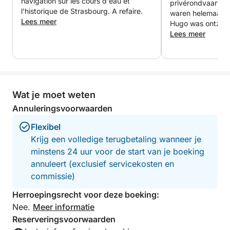
navigation sur les cours d'eau et
privérondvaart m
exclusieve ervaring. • Capaciteit: 4 personen
l'historique de Strasbourg. A refaire.
waren helemaal w
Lees meer
(exclusief schipper)
Hugo was ontzette
ons Straatsburg o
Lees meer
bijzondere manier 
• Privéboot met professionele schipper
op tijd, de boot i
goed onderhouden,
• Premium comfort en sfeer
meteen op je gema
de tocht foto's v
Wat je moet weten
die aan het einde
⸻
opgestuurd. Een f
Annuleringsvoorwaarden
om de stad te ve
🍾 Inbegrepen
Flexibel
tegelijkertijd te 
ontspannende tijd
Krijg een volledige terugbetaling wanneer je
• 🥂 1 fles Crémant d'Alsace
raden het van ha
minstens 24 uur voor de start van je boeking
het zo weer doen
annuleert (exclusief servicekosten en
• 🥪 1 assortiment hapjes (gepaneerd brood)
commissie)
Herroepingsrecht voor deze boeking:
• 📸 Instagram-waardige souvenirfoto's gemaakt
Nee.
Meer informatie
tijdens de cruise
Reserveringsvoorwaarden
• 🎶 Muziek aan boord