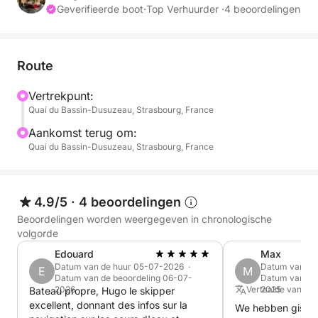
Geverifieerde boot
·
Top Verhuurder ·
4 beoordelingen
U vaart langs:
• Petite France en de iconische kanalen
Route
• De overdekte bruggen en de Vauban-dam
• De historische kades en de Sint-Pauluskerk
Vertrekpunt:
Quai du Bassin-Dusuzeau, Strasbourg, France
• Het Europees Parlement en andere instellingen
• De Russisch-orthodoxe kerk bij zonsondergang
Aankomst terug om:
Quai du Bassin-Dusuzeau, Strasbourg, France
🌇 Een magisch moment, ideaal voor een
romantische avond, een jubileum of een speciale
gelegenheid.
4.9/5
·
4 beoordelingen
Beoordelingen worden weergegeven in chronologische
⸻
volgorde
Edouard
Max
🛥️ De boot – Picasso
Datum van de huur 05-07-2026 ·
Datum van de
E
M
Datum van de beoordeling 06-07-
Datum van de
2026
Vertaalde vanuit 
2025
Bateau propre, Hugo le skipper
De Quicksilver Classic 20 “Picasso” is een zeldzame
excellent, donnant des infos sur la
We hebben gister
boot met een retro-chique stijl, perfect voor een