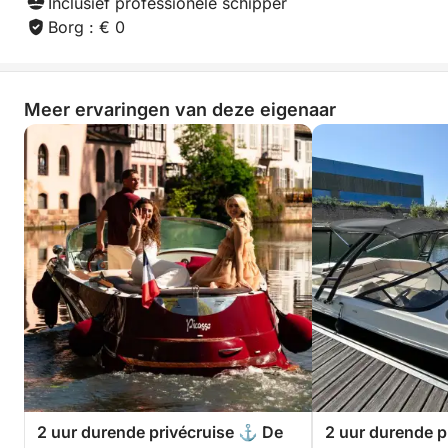
Inclusief professionele schipper
Borg : € 0
🍷 U mag uw eigen drankjes meenemen
⸻
Meer ervaringen van deze eigenaar
⏰ Duur & schema
• Duur: 2 uur
• Schema: meestal 20:00 – 22:00 uur (onder
voorbehoud van wijzigingen afhankelijk van het
seizoen)
2 uur durende privécruise ⚓ De
2 uur durende pr