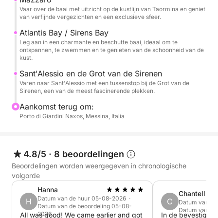
charme en sfeer. De excursie omvat stops om te
Vaar over de baai met uitzicht op de kustlijn van Taormina en geniet
van verfijnde vergezichten en een exclusieve sfeer.
zwemmen, te ontspannen en te snorkelen, waarna u
na een volle dag vol ontdekkingen in de mooiste zee
Atlantis Bay / Sirens Bay
Leg aan in een charmante en beschutte baai, ideaal om te
aan de kust van Taormina terugkeert.
ontspannen, te zwemmen en te genieten van de schoonheid van de
kust.
Sant'Alessio en de Grot van de Sirenen
Varen naar Sant'Alessio met een tussenstop bij de Grot van de
Sirenen, een van de meest fascinerende plekken.
Aankomst terug om:
Porto di Giardini Naxos, Messina, Italia
4.8/5
·
8 beoordelingen
Beoordelingen worden weergegeven in chronologische
volgorde
Hanna
Chantell
Datum van de huur 05-08-2026 ·
H
C
Datum van de
Datum van de beoordeling 05-08-
Datum van de
2026
All was good! We came earlier and got
In de bevestiging