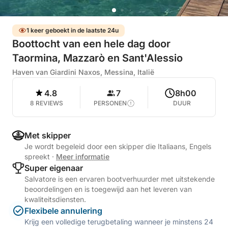
1 keer geboekt in de laatste 24u
Boottocht van een hele dag door
Taormina, Mazzarò en Sant'Alessio
Haven van Giardini Naxos, Messina, Italië
4.8
7
8h00
8 REVIEWS
PERSONEN
DUUR
Met skipper
Je wordt begeleid door een skipper die Italiaans, Engels
spreekt
·
Meer informatie
Super eigenaar
Salvatore is een ervaren bootverhuurder met uitstekende
beoordelingen en is toegewijd aan het leveren van
kwaliteitsdiensten.
Flexibele annulering
Krijg een volledige terugbetaling wanneer je minstens 24