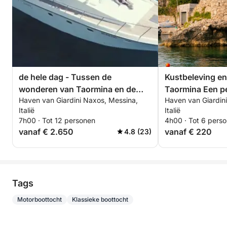
de hele dag - Tussen de
Kustbeleving en
wonderen van Taormina en de
Taormina Een persoonlijke privé-
Haven van Giardini Naxos, Messina,
Haven van Giardin
Etna
excursie door kr
Italië
Italië
baaien en verbo
7h00 · Tot 12 personen
4h00 · Tot 6 pers
uitzicht op de E
vanaf € 2.650
vanaf € 220
4.8 (23)
Tags
Motorboottocht
Klassieke boottocht