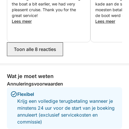
the boat a bit earlier, we had very
kade aan de schi
pleasent cruise. Thank you for the
moesten betalen; 
great service!
de boot werd dat
Lees meer
voor de brandstof
Lees meer
gecommuniceerd 
onterechte verras
Toon alle 8 reacties
Wat je moet weten
Annuleringsvoorwaarden
Flexibel
Krijg een volledige terugbetaling wanneer je
minstens 24 uur voor de start van je boeking
annuleert (exclusief servicekosten en
commissie)