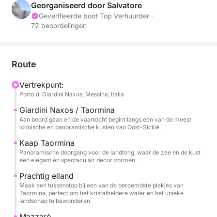
de zee, ontspanning en onvergetelijke uitzichten.
Georganiseerd door Salvatore
Geverifieerde boot
·
Top Verhuurder ·
72 beoordelingen
De tocht begint richting Capo Taormina en Isola
Bella, iconische symbolen van deze kustlijn, waar de
kristalheldere zee een dramatisch en tijdloos
landschap ontmoet. Hier biedt de kust intense
Route
kleuren, pittoreske baaien en perfecte uitzichten om
Vertrekpunt:
te zwemmen of om in alle rust van de zee te
Porto di Giardini Naxos, Messina, Italia
genieten.
Giardini Naxos / Taormina
Aan boord gaan en de vaartocht begint langs een van de meest
De tocht gaat verder naar Mazzarò en de prachtige
iconische en panoramische kusten van Oost-Sicilië.
Atlantisbaai, ook wel bekend als de Baai van de
Kaap Taormina
Sirenen, een exclusieve en verfijnde plek waar de
Panoramische doorgang voor de landtong, waar de zee en de kust
natuur samensmelt met de elegantie van de baai. Het
een elegant en spectaculair decor vormen.
heldere water en de afgelegen ligging maken deze
Prachtig eiland
stop overdag bijzonder sfeervol.
Maak een tussenstop bij een van de beroemdste plekjes van
Taormina, perfect om het kristalheldere water en het unieke
landschap te bewonderen.
Ten slotte bereiken we Sant'Alessio, langs de
schilderachtige Grotta delle Sirene, een plek rijk aan
Mazzarò