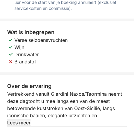
uur voor de start van je boeking annuleert (exclusief
servicekosten en commissie).
Wat is inbegrepen
Verse seizoensvruchten
Wijn
Drinkwater
Brandstof
Over de ervaring
Vertrekkend vanuit Giardini Naxos/Taormina neemt
deze dagtocht u mee langs een van de meest
betoverende kuststroken van Oost-Sicilië, langs
iconische baaien, elegante uitzichten en
fascinerende locaties. Deze ervaring is ontworpen
Lees meer
voor diegenen die een hele dag willen genieten van