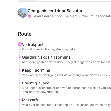
De tocht begint richting Capo Taormina en Isola B
waar de kristalheldere zee een dramatisch en tijd
Georganiseerd door Salvatore
intense kleuren, pittoreske baaien en perfecte ui
Geverifieerde boot
·
Top Verhuurder ·
72 beoordel
de zee te genieten.
Route
De tocht gaat verder naar Mazzarò en de prachtig
van de Sirenen, een exclusieve en verfijnde plek
Vertrekpunt:
van de baai. Het heldere water en de afgelegen 
Porto di Giardini Naxos, Messina, Italia
sfeervol.
Giardini Naxos / Taormina
Aan boord gaan en de vaartocht begint langs een van de meest 
Ten slotte bereiken we Sant'Alessio, langs de schil
aan charme en sfeer. De excursie omvat stops o
Kaap Taormina
Panoramische doorgang voor de landtong, waar de zee en de ku
snorkelen, waarna u na een volle dag vol ontdekk
Taormina terugkeert.
Prachtig eiland
Maak een tussenstop bij een van de beroemdste plekjes van Tao
landschap te bewonderen.
Mazzarò
Vaar over de baai met uitzicht op de kustlijn van Taormina en g