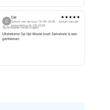
Cal
C
Datum van de huur 13-06-2026 · Datum van de
beoordeling 14-06-2026
Vertaalde vanuit Engels
Uitstekend Op tijd Mooie boot Salvatore is een
gentleman