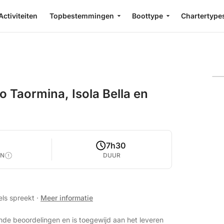
Activiteiten
Topbestemmingen
Boottype
Chartertype
 Taormina, Isola Bella en
7h30
EN
DUUR
els spreekt
·
Meer informatie
nde beoordelingen en is toegewijd aan het leveren