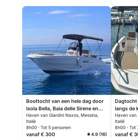
Boottocht van een hele dag door
Dagtocht 
Isola Bella, Baia delle Sirene en
langs de 
Haven van Giardini Naxos, Messina,
Haven van 
Sant'Alessio
Italië
Italië
8h00 · Tot 5 personen
8h00 · Tot
vanaf € 300
vanaf € 
4.9 (16)