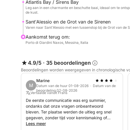
Atlantis Bay / Sirens Bay
Leg aan in een charmante en beschutte baai, ideaal om te ont
de kust.
Sant'Alessio en de Grot van de Sirenen
Varen naar Sant'Alessio met een tussenstop bij de Grot van de 
Aankomst terug om:
Porto di Giardini Naxos, Messina, Italia
4.9/5
·
35 beoordelingen
Beoordelingen worden weergegeven in chronologische v
Marine
M
Datum van de huur 01-08-2026 · Datum van de
beoordeling 02-08-2026
Vertaalde vanuit Frans
De eerste communicatie was erg summier,
ondanks dat onze vragen onbeantwoord
bleven. Ter plaatse werden de uitleg erg snel
gegeven, zonder tijd voor kennismaking of
vragen. Aan het einde werd er een verzoek tot
Lees meer
betaling van de brandstof gedaan zonder het