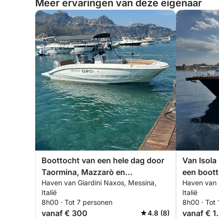
Meer ervaringen van deze eigenaar
Boottocht van een hele dag door
Van Isola 
Taormina, Mazzarò en
een boott
Haven van Giardini Naxos, Messina,
Haven van 
Sant'Alessio
Italië
Italië
8h00 · Tot 7 personen
8h00 · Tot
vanaf € 300
vanaf € 1
4.8 (8)