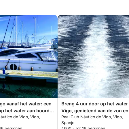
go vanaf het water: een
Breng 4 uur door op het water 
op het water aan boord
Vigo, genietend van de zon en
áutico de Vigo, Vigo,
Real Club Náutico de Vigo, Vigo,
motorboot.
heldere water.
Spanje
 16 personen
4h00 · Tot 16 personen