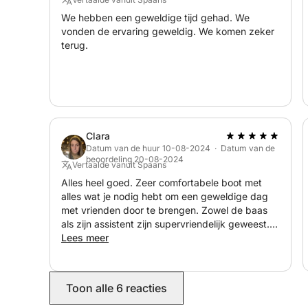
Afhankelijk van beschikbaarheid kunnen ook divers
We hebben een geweldige tijd gehad. We
worden geleverd.
vonden de ervaring geweldig. We komen zeker
terug.
Niet inbegrepen:
Bemanning (kapitein en stuurman): € 250 (te beta
Brandstof niet inbegrepen (te betalen in de haven
Eindschoonmaak: € 100 (te betalen in de haven)
Clara
Extra services:
Datum van de huur 10-08-2024 · Datum van de
beoordeling 20-08-2024
Transfer vanaf de luchthavens van Vigo of Porto
Vertaalde vanuit Spaans
Beschikbaar voor evenementen: verjaardagen, vrij
Alles heel goed. Zeer comfortabele boot met
alles wat je nodig hebt om een geweldige dag
met vrienden door te brengen. Zowel de baas
Neem contact met ons op om uw jachtdag op maat
als zijn assistent zijn supervriendelijk geweest.
ervaring in de Rías Baixas!
We kozen voor de optie om aan boord te eten
Lees meer
en alles was zeer goed en overvloedig. Wij
zullen herhalen
Toon alle 6 reacties