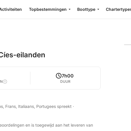
Activiteiten
Topbestemmingen
Boottype
Chartertype
 Cíes-eilanden
4
7h00
EN
DUUR
s, Frans, Italiaans, Portugees spreekt
·
eoordelingen en is toegewijd aan het leveren van