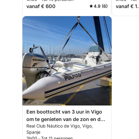
vanaf € 600
vanaf € 1
4.9 (6)
Een boottocht van 3 uur in Vigo
om te genieten van de zon en de
Real Club Náutico de Vigo, Vigo,
zee.
Spanje
3h00 · Tot 11 personen