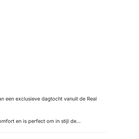
an een exclusieve dagtocht vanuit de Real
fort en is perfect om in stijl de
 te ontdekken. U wordt begeleid door een
n geniet de hele dag van attente en