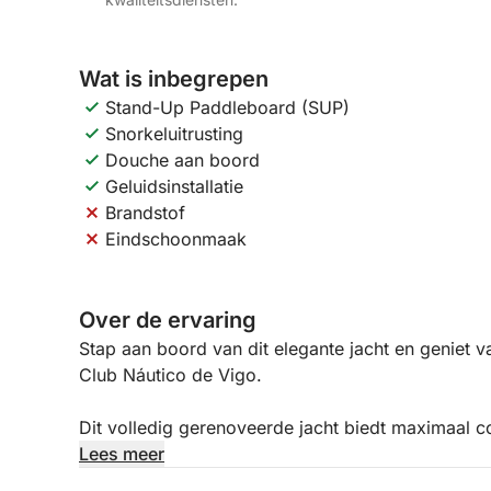
Wat is inbegrepen
Stand-Up Paddleboard (SUP)
Snorkeluitrusting
Douche aan boord
Geluidsinstallatie
Brandstof
Eindschoonmaak
Over de ervaring
Stap aan boord van dit elegante jacht en geniet v
Club Náutico de Vigo.
Dit volledig gerenoveerde jacht biedt maximaal com
adembenemende landschappen van de Rías Baixas
Lees meer
professionele bemanning (kapitein en stuurman) e