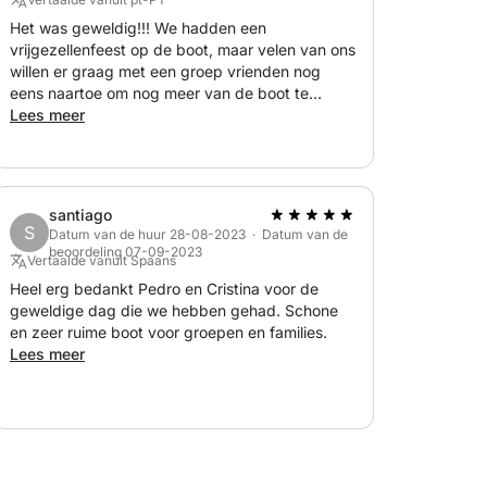
e watersportartikelen en extra uitrusting
Het was geweldig!!! We hadden een
vrijgezellenfeest op de boot, maar velen van ons
willen er graag met een groep vrienden nog
eens naartoe om nog meer van de boot te
genieten. De omstandigheden zijn geweldig, het
Lees meer
len in de haven)
is supercomfortabel en de gastheren zijn
 op basis van verbruik)
superaardig! Ik vond het geweldig, wij vonden
het geweldig! We zijn klant! :D
santiago
S
Datum van de huur 28-08-2023 · Datum van de
beoordeling 07-09-2023
 op aanvraag
Vertaalde vanuit Spaans
gezellenfeesten, bruiloften
Heel erg bedankt Pedro en Cristina voor de
geweldige dag die we hebben gehad. Schone
en zeer ruime boot voor groepen en families.
 te organiseren en geniet van een unieke
Lees meer