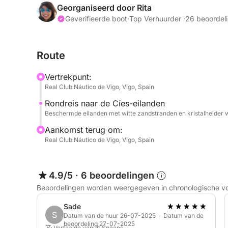
persoonlijke service.
Georganiseerd door Rita
Geverifieerde boot
·
Top Verhuurder ·
26 beoordel
Vaar naar de beroemde Cíes-eilanden, bekend om 
stranden, of verken verborgen baaien en schilder
Route
voorkeuren.
Vertrekpunt:
Deze ervaring is ideaal om te ontspannen, te zwe
Real Club Náutico de Vigo, Vigo, Spain
gelegenheden te vieren in een exclusieve en com
Rondreis naar de Cíes-eilanden
Beschermde eilanden met witte zandstranden en kristalhelder w
Inbegrepen:
Aankomst terug om:
Real Club Náutico de Vigo, Vigo, Spain
Paddleboard
Snorkeluitrusting
4.9/5
·
6 beoordelingen
Beoordelingen worden weergegeven in chronologische v
Een volledig naar wens samen te stellen dag op 
van de mooiste plekjes rond Vigo.
Sade
S
Datum van de huur 26-07-2025 · Datum van de
beoordeling 27-07-2025
Maaltijden aan boord kunnen op verzoek worden 
Vertaalde vanuit Spaans