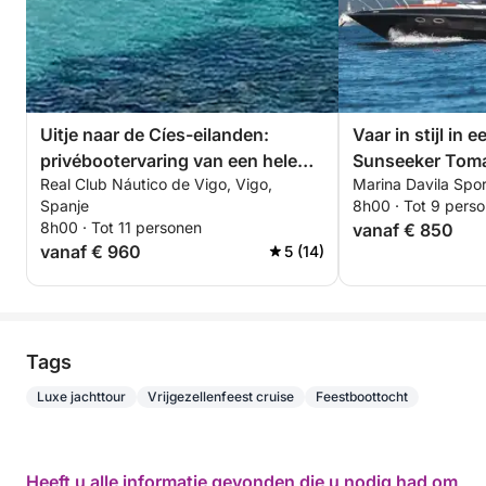
Uitje naar de Cíes-eilanden:
Vaar in stijl in 
privébootervaring van een hele
Sunseeker Tom
Real Club Náutico de Vigo, Vigo,
Marina Davila Spor
dag
Spanje
8h00 · Tot 9 pers
8h00 · Tot 11 personen
vanaf € 850
vanaf € 960
5 (14)
Tags
Luxe jachttour
Vrijgezellenfeest cruise
Feestboottocht
Heeft u alle informatie gevonden die u nodig had om