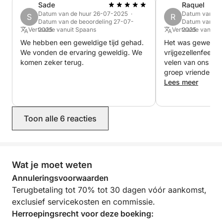
Eindschoonmaak: € 100 (verplicht, te betalen in de
Sade
Raquel
haven)
Datum van de huur 26-07-2025 ·
Datum van de
S
R
Datum van de beoordeling 27-07-
Datum van de 
Brandstof (te betalen in de haven)
Vertaalde vanuit Spaans
2025
Vertaalde vanuit 
2025
We hebben een geweldige tijd gehad.
Het was geweldig
Voor specifieke wensen of om uw ervaring op maat
We vonden de ervaring geweldig. We
vrijgezellenfeest
te maken, kunt u contact met ons opnemen om de
komen zeker terug.
velen van ons wil
groep vrienden n
beschikbaarheid te controleren en uw perfecte halve
nog meer van de 
Lees meer
dag op zee te organiseren!
omstandigheden zi
supercomfortabel 
superaardig! Ik v
Toon alle 6 reacties
vonden het geweld
Wat je moet weten
Annuleringsvoorwaarden
Terugbetaling tot 70% tot 30 dagen vóór aankomst,
exclusief servicekosten en commissie.
Herroepingsrecht voor deze boeking: