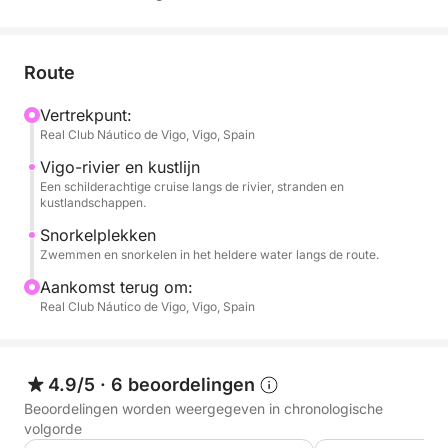
Tijdens deze 4 uur durende tocht vaart u langs de
prachtige kustlijn van Vigo en verkent u de rivier en
Route
de nabijgelegen stranden. Geniet van diverse stops
Vertrekpunt:
om te zwemmen, te ontspannen en de
Real Club Náutico de Vigo, Vigo, Spain
onderwaterwereld te ontdekken.
Vigo-rivier en kustlijn
Een schilderachtige cruise langs de rivier, stranden en
Deze ervaring is ideaal voor een korte ontsnapping
kustlandschappen.
op zee met vrienden, familie of voor een speciale
Snorkelplekken
gelegenheid.
Zwemmen en snorkelen in het heldere water langs de route.
Vaar langs de kustlijn van Vigo en combineer
Aankomst terug om:
Real Club Náutico de Vigo, Vigo, Spain
riviervaart met strandverkenning, met zwem- en
snorkelstops onderweg.
Niet inbegrepen:
4.9/5
·
6 beoordelingen
Bemanning (kapitein en stuurman): € 200 (te betalen
Beoordelingen worden weergegeven in chronologische
in de haven)
volgorde