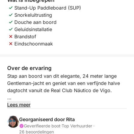
Stand-Up Paddleboard (SUP)
Snorkeluitrusting
Douche aan boord
Geluidsinstallatie
Brandstof
Eindschoonmaak
Over de ervaring
Stap aan boord van dit elegante, 24 meter lange
Gentleman-jacht en geniet van een verfijnde halve
dagtocht vanuit de Real Club Náutico de Vigo.
Dit volledig gerenoveerde jacht biedt de perfecte
Lees meer
setting voor een ontspannen en exclusieve tijd op
zee. Onder begeleiding van een professionele
Georganiseerd door Rita
bemanning (kapitein en stuurman) profiteert u van
Geverifieerde boot
·
Top Verhuurder ·
26 beoordelingen
attente service en een soepele, comfortabele vaart.