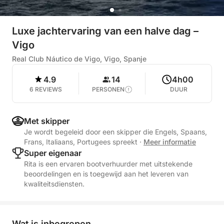
Luxe jachtervaring van een halve dag –
Vigo
Real Club Náutico de Vigo, Vigo, Spanje
4.9
14
4h00
6 REVIEWS
PERSONEN
DUUR
Met skipper
Je wordt begeleid door een skipper die Engels, Spaans,
Frans, Italiaans, Portugees spreekt
·
Meer informatie
Super eigenaar
Rita is een ervaren bootverhuurder met uitstekende
beoordelingen en is toegewijd aan het leveren van
kwaliteitsdiensten.
Wat is inbegrepen