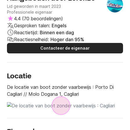
Diavolo. Op dat moment ontdekten we hoe bijzonder 
Lid geworden in maart 2023
het is om de zee vanuit een ander perspectief te 
Professionele eigenaar
ervaren. Vandaag willen we diezelfde ervaring met jou 
4.4
(
70 beoordelingen
)
delen en je een onvergetelijke ervaring bieden.

Gesproken talen:
Engels
Reactietijd:
Binnen een dag
🔥 **Boek Nu Je Avontuur!**  

Reactiesnelheid:
Hoger dan 95%
Mis de kans niet om de kust van Cagliari in volledige 
Contacteer de eigenaar
vrijheid te verkennen. Boek je ervaring met Noestrum 
via Click&Boat en ervaar de zee zoals je die nog 
nooit hebt ervaren!
Locatie
De locatie van boot zonder vaarbewijs :
Porto Di
Cagliari // Molo Dogana 1, Cagliari