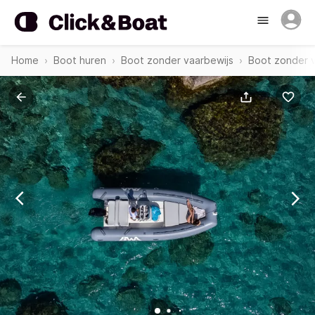
Home
Boot huren
Boot zonder vaarbewijs
Boot zonder v