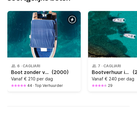
6
·
CAGLIARI
7
·
CAGLIARI
Boot zonder vaarbewijs Gobbi Classic Italian Sport 40pk
(2000)
Bootverhuur in Cagliari (Zonder Vergunning): Verken Verborgen Inhammen en Ervaar Unieke Emoties!
(
Vanaf
€ 210 per dag
Vanaf
€ 240 per dag
44
·
Top Verhuurder
29