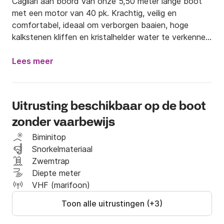
Cagliari aan boord van onze 5,50 meter lange boot 
met een motor van 40 pk. Krachtig, veilig en 
comfortabel, ideaal om verborgen baaien, hoge 
kalkstenen kliffen en kristalhelder water te verkennen 
in volledige vrijheid.

Lees meer
🚤 **Onze Boot**

🔹 **Capaciteit**: Geschikt voor maximaal 7 
Uitrusting beschikbaar op de boot
personen, perfect voor gezinnen, vriendengroepen of 
zonder vaarbewijs
koppels die op zoek zijn naar ontspanning.

Biminitop
🔹 **Comfort**: Uitgerust met ruime zonbedden, 
Snorkelmateriaal
een zonnescherm voor schaduw en een ladder om 
Zwemtrap
gemakkelijk uit het water te klimmen.

Diepte meter
VHF (marifoon)
🔹 **Veiligheid**: Voor vertrek bieden wij een korte 
Toon alle uitrustingen (+3)
veiligheids- en navigatieles aan. De motor van 40 pk 
zorgt voor een soepele en veilige vaart, zelfs voor 