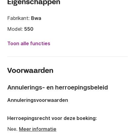
Eigenschappen
Fabrikant:
Bwa
Model:
550
Motorkracht:
40pk
Toon alle functies
Lengte:
5.5m
Jaar:
2023
Voorwaarden
Capaciteit aan boord:
7 personen
Annulerings- en herroepingsbeleid
Annuleringsvoorwaarden
Herroepingsrecht voor deze boeking:
Nee.
Meer informatie