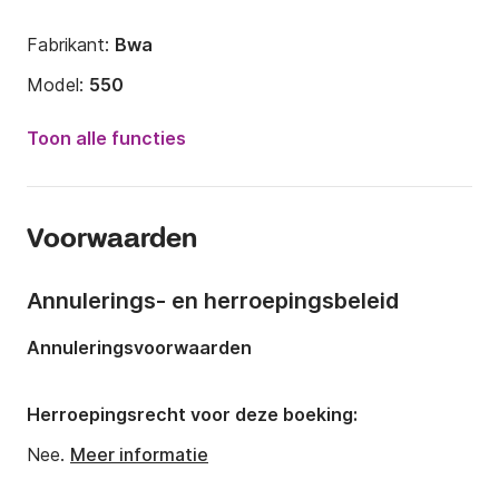
Fabrikant:
Bwa
Model:
550
Motorkracht:
40pk
Toon alle functies
Lengte:
5.42m
Jaar:
2023
Voorwaarden
Capaciteit aan boord:
7 personen
Annulerings- en herroepingsbeleid
Annuleringsvoorwaarden
Herroepingsrecht voor deze boeking:
Nee.
Meer informatie