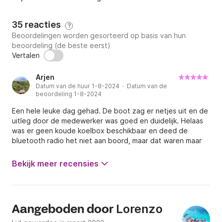
🌊 **Aanbevolen Activiteiten**

35 reacties
?
Beoordelingen worden gesorteerd op basis van hun
Verken de kristalheldere wateren door te snorkelen 
beoordeling (de beste eerst)
tussen de rotsen van Cala Fighera, waar de 
Vertalen
ongerepte natuur adembenemende uitzichten biedt. 
Of laat je meevoeren door de golven en geniet van 
Arjen
Datum van de huur 1-8-2024 · Datum van de
verfrissende duiken en momenten van pure 
beoordeling 1-8-2024
ontspanning in de rustigste en meest afgelegen 
Een hele leuke dag gehad. De boot zag er netjes uit en de
baaien langs de kust van Cagliari.

uitleg door de medewerker was goed en duidelijk. Helaas
was er geen koude koelbox beschikbaar en deed de
📖 **Een Klein Verhaal**

bluetooth radio het niet aan boord, maar dat waren maar
kleinigheden. Prima boot en leuke omgeving om een dagje
De beslissing om deze boot aan te schaffen kwam 
te varen en te snorkelen.
Bekijk meer recensies
na een zonsondergangexcursie achter de Sella del 
Diavolo. Op dat moment ontdekten we hoe bijzonder 
het is om de zee vanuit een ander perspectief te 
Lorenzo
ervaren. Vandaag willen we diezelfde ervaring met jou 
Aangeboden door
delen en je een onvergetelijke ervaring bieden.
