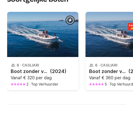
8
·
CAGLIARI
6
·
CAGLIARI
Boot zonder vaarbewijs Cappelli TEMPEST 570
(2024)
Boot zonder vaarbewijs Cappelli Tempest 530 40pk
(
Vanaf
€ 320 per dag
Vanaf
€ 360 per dag
2
·
Top Verhuurder
5
·
Top Verhuurd