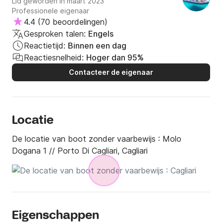
Lid geworden in maart 2023
Professionele eigenaar
🔥 **Boek Nu Je Avontuur!**  

4.4
(
70 beoordelingen
)
Mis de kans niet om de kust van Cagliari in volledige 
Gesproken talen:
Engels
vrijheid te verkennen. Boek je ervaring met Noestrum 
Reactietijd:
Binnen een dag
via Click&Boat en ervaar de zee zoals je die nog 
Reactiesnelheid:
Hoger dan 95%
nooit hebt ervaren!
Contacteer de eigenaar
Locatie
De locatie van boot zonder vaarbewijs :
Molo
Dogana 1 // Porto Di Cagliari, Cagliari
Eigenschappen