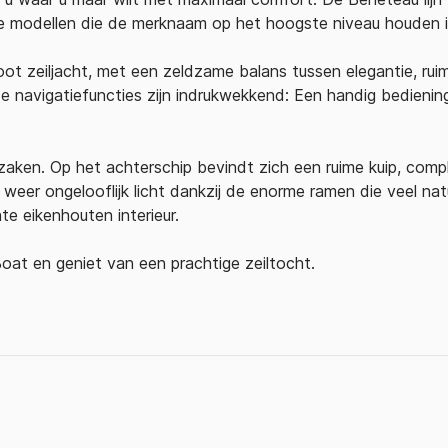
le modellen die de merknaam op het hoogste niveau houden in
oot zeiljacht, met een zeldzame balans tussen elegantie, ru
 de navigatiefuncties zijn indrukwekkend: Een handig bedieni
ken. Op het achterschip bevindt zich een ruime kuip, comple
 weer ongelooflijk licht dankzij de enorme ramen die veel natuu
hte eikenhouten interieur.
at en geniet van een prachtige zeiltocht.