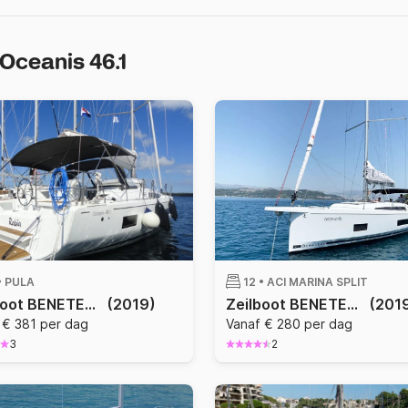
Oceanis 46.1
•
PULA
12 •
ACI MARINA SPLIT
Zeilboot BENETEAU 46.1 14.6m
(2019)
Zeilboot BENETEAU OCEANIS 46.1 14.6m
(201
 € 381 per dag
Vanaf € 280 per dag
3
2