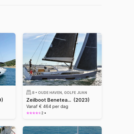
8 •
OUDE HAVEN, GOLFE JUAN
9)
Zeilboot Beneteau Oceanis 46.1 14m
(2023)
Vanaf € 464 per dag
2
•