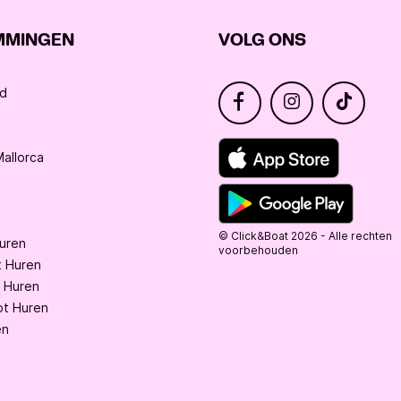
MMINGEN
VOLG ONS
nd
allorca
© Click&Boat 2026 - Alle rechten
Huren
voorbehouden
 Huren
 Huren
t Huren
en