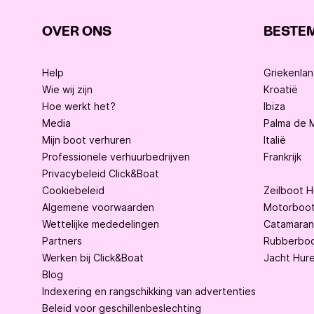
OVER ONS
BESTE
Help
Griekenla
Wie wij zijn
Kroatië
Hoe werkt het?
Ibiza
Media
Palma de M
Mijn boot verhuren
Italië
Professionele verhuurbedrijven
Frankrijk
Privacybeleid Click&Boat
Cookiebeleid
Zeilboot 
Algemene voorwaarden
Motorboot
Wettelijke mededelingen
Catamaran
Partners
Rubberboo
Werken bij Click&Boat
Jacht Hur
Blog
Indexering en rangschikking van advertenties
Beleid voor geschillenbeslechting