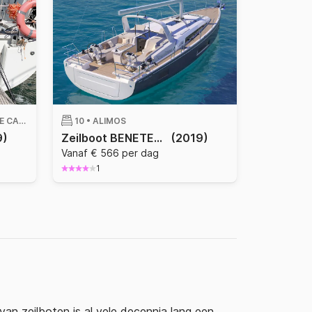
PORT ESPORTIU MARINA DE CALA D'OR, MALLORCA
10 •
ALIMOS
9)
Zeilboot BENETEAU OCEANIS 46.1 14.6m
(2019)
Vanaf € 566 per dag
1
an zeilboten is al vele decennia lang een