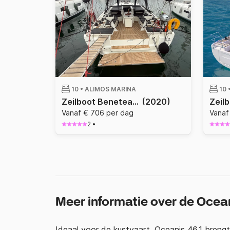
10 •
ALIMOS MARINA
10 
Zeilboot Beneteau Oceanis 46.1 (with A/C & GENERATOR) 14.6m
(2020)
Vanaf € 706 per dag
Vanaf
2
•
Meer informatie over de Ocean
Ideaal voor de kustvaart, Oceanis 46.1 brengt