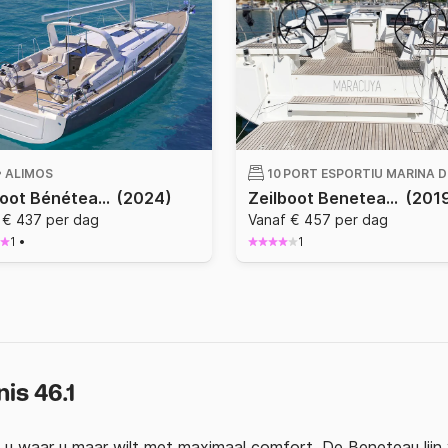
•
ALIMOS
10 •
Zeilboot Bénéteau Oceanis 46.1 14m
(2024)
Zeilboot Beneteau Oceanis 46.1 13.65m
(201
 € 437 per dag
Vanaf € 457 per dag
1
•
1
is 46.1
 u waar u maar wilt met maximaal comfort. De Beneteau lijn v