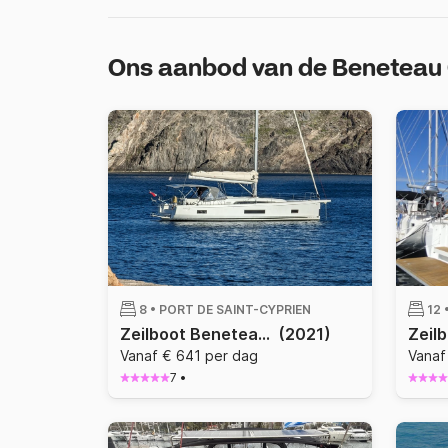
Ons aanbod van de Beneteau 
8 •
PORT DE SAINT-CYPRIEN
12 
Zeilboot Beneteau Oceanis 46.1 14m
(2021)
Vanaf € 641 per dag
Vanaf
7
•