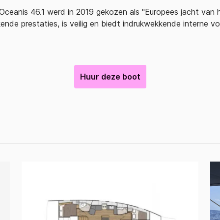
ceanis 46.1 werd in 2019 gekozen als "Europees jacht van he
kende prestaties, is veilig en biedt indrukwekkende interne v
Huur deze boot