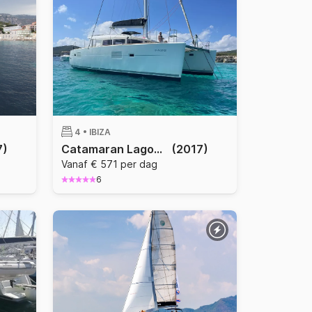
4 •
IBIZA
7)
Catamaran Lagoon Lagoon 400 S2 12m
(2017)
Vanaf € 571 per dag
6