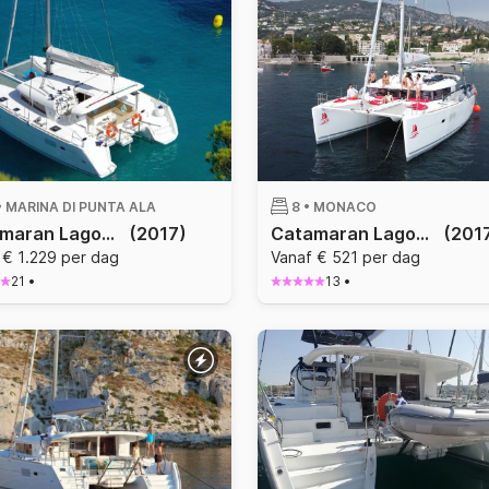
•
MARINA DI PUNTA ALA
8 •
MONACO
Catamaran Lagoon Lagoon 400 S2 11.97m
(2017)
Catamaran Lagoon Lagoon 400 S2 11.97m
(201
 € 1.229 per dag
Vanaf € 521 per dag
21
•
13
•