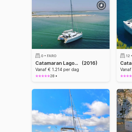
0 •
FARO
12 
Catamaran Lagoon 400 S2 12m
(2016)
Vanaf € 1.214 per dag
Vanaf
28
•