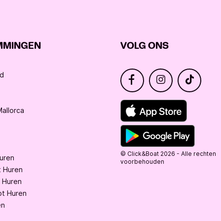
MMINGEN
VOLG ONS
nd
allorca
© Click&Boat 2026 - Alle rechten
Huren
voorbehouden
 Huren
 Huren
t Huren
en