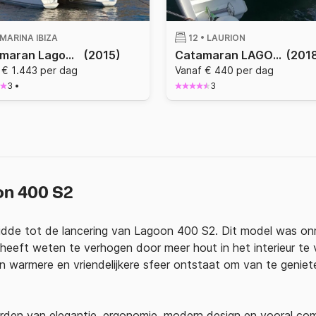
MARINA IBIZA
12 •
LAURION
Catamaran Lagoon Lagoon 400 S2 12m
(2015)
Catamaran LAGOON 400 S2 11.97m
(201
 € 1.443 per dag
Vanaf € 440 per dag
3
•
3
on 400 S2
dde tot de lancering van Lagoon 400 S2. Dit model was onm
eeft weten te verhogen door meer hout in het interieur te v
en warmere en vriendelijkere sfeer ontstaat om van te genie
rden van elegantie, ergonomie, modern design en vooral com