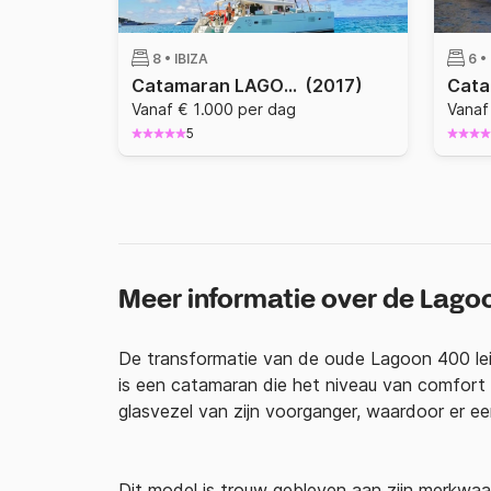
8 •
IBIZA
6 •
Catamaran LAGOON 400 S2 11.97m
(2017)
Vanaf € 1.000 per dag
Vanaf
5
Meer informatie over de Lago
De transformatie van de oude Lagoon 400 lei
is een catamaran die het niveau van comfort h
glasvezel van zijn voorganger, waardoor er e
Dit model is trouw gebleven aan zijn merkwaa