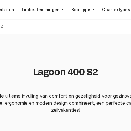
viteiten
Topbestemmingen
Boottype
Chartertypes
S2
Lagoon 400 S2
 ultieme invulling van comfort en gezelligheid voor gezinsv
ie, ergonomie en modern design combineert, een perfecte 
zeilvakanties!