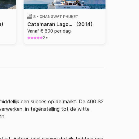
8 •
CHANGWAT PHUKET
8)
Catamaran Lagoon Lagoon 400 S2 11.97m
(2014)
Vanaf € 800 per dag
2
•
iddellijk een succes op de markt. De 400 S2
erwerken, in tegenstelling tot de witte
ten.
fort. Echter, veel nieuwe details hebben een