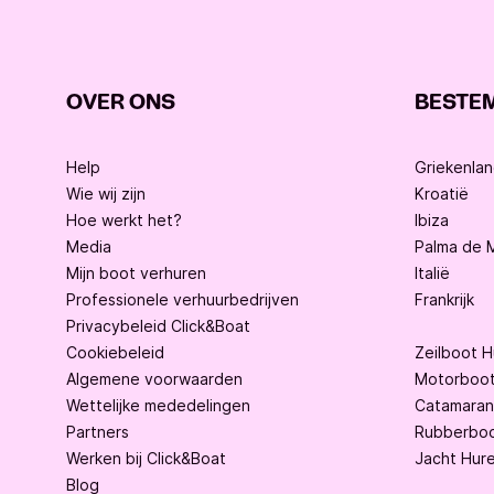
OVER ONS
BESTE
Help
Griekenla
Wie wij zijn
Kroatië
Hoe werkt het?
Ibiza
Media
Palma de M
Mijn boot verhuren
Italië
Professionele verhuurbedrijven
Frankrijk
Privacybeleid Click&Boat
Cookiebeleid
Zeilboot 
Algemene voorwaarden
Motorboot
Wettelijke mededelingen
Catamaran
Partners
Rubberboo
Werken bij Click&Boat
Jacht Hur
Blog