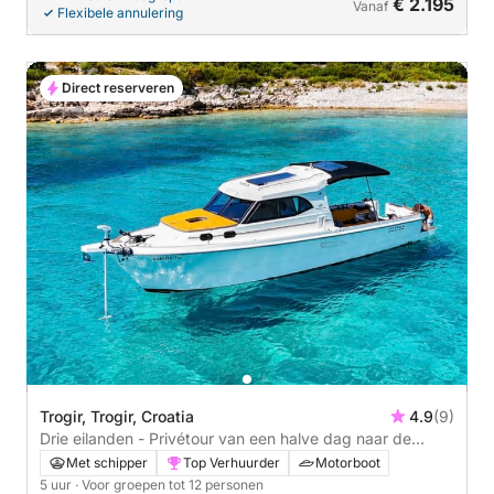
€ 2.195
Vanaf
Flexibele annulering
Direct reserveren
Trogir, Trogir, Croatia
4.9
(9)
Drie eilanden - Privétour van een halve dag naar de
Blauwe Lagune
Met schipper
Top Verhuurder
Motorboot
5 uur
· Voor groepen tot 12 personen