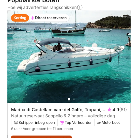
Populairste boten
Hoe wij advertenties rangschikken
Korting
Direct reserveren
Marina di Castellammare del Golfo, Trapani,
4.9
(61)
Italië
Natuurreservaat Scopello & Zingaro – volledige dag
Schipper inbegrepen
Top Verhuurder
Motorboot
6 uur
· Voor groepen tot 11 personen