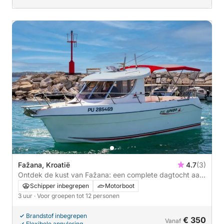
Fažana, Kroatië
4.7
(3)
Ontdek de kust van Fažana: een complete dagtocht aan
boord van een motorboot
Schipper inbegrepen
Motorboot
3 uur
· Voor groepen tot 12 personen
Brandstof inbegrepen
€ 350
Vanaf
Flexibele annulering