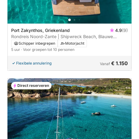
Port Zakynthos, Griekenland
4.9
(9)
Rondreis Noord-Zante | Shipwreck Beach, Blauwe
Grotten, Xygia
Schipper inbegrepen
Motorjacht
5 uur
· Voor groepen tot 10 personen
€ 1.150
Flexibele annulering
Vanaf
Direct reserveren