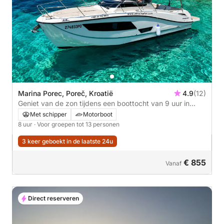
Marina Porec, Poreč, Kroatië
4.9
(12)
Geniet van de zon tijdens een boottocht van 9 uur in
Poreč.
Met schipper
Motorboot
8 uur
· Voor groepen tot 13 personen
3 keer geboekt in de laatste 24u
€ 855
Vanaf
Direct reserveren