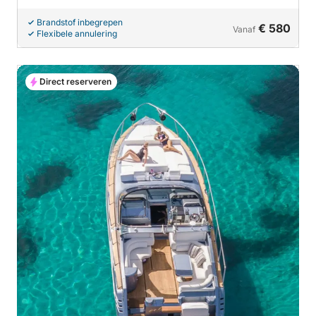
Brandstof inbegrepen
€ 580
Vanaf
Flexibele annulering
Direct reserveren