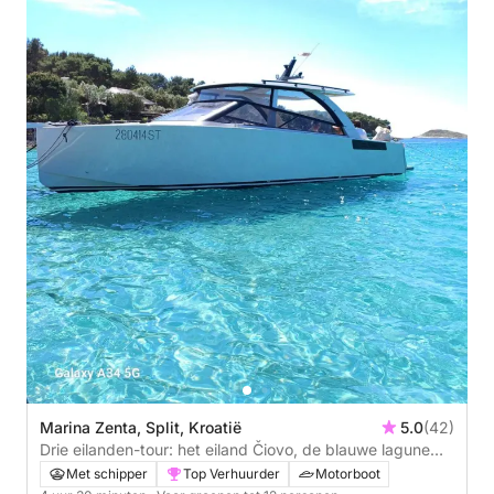
Marina Zenta, Split, Kroatië
5.0
(42)
Drie eilanden-tour: het eiland Čiovo, de blauwe lagune
van Drvenik en het eiland Šolta
Met schipper
Top Verhuurder
Motorboot