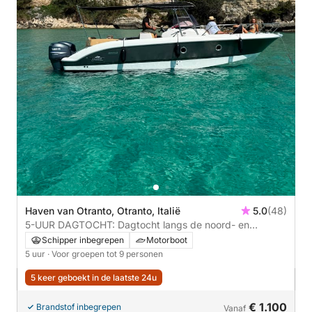
Haven van Otranto, Otranto, Italië
5.0
(48)
5-UUR DAGTOCHT: Dagtocht langs de noord- en
zuidkust met een gastronomische lunch **aanbevolen**
Schipper inbegrepen
Motorboot
5 uur
· Voor groepen tot 9 personen
5 keer geboekt in de laatste 24u
€ 1.100
Brandstof inbegrepen
Vanaf