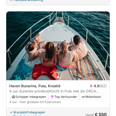
Haven Bunarina, Pula, Kroatië
4.9
(62)
4 uur durende privéboottocht in Pula met de ORCA
MARE.
Schipper inbegrepen
Top Verhuurder
Motorboot
4 uur
· Voor groepen tot 9 personen
Brandstof inbegrepen
€ 550
Vanaf