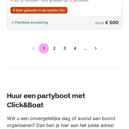
4 uur 30 minuten
· Voor groepen tot 12 personen
4 keer geboekt in de laatste 24u
€ 500
Flexibele annulering
Vanaf
1
2
3
4
…
Huur een partyboot met
Click&Boat
Wilt u een onvergetelijke dag of avond aan boord
organiseren? Dan ben je hier aan het juiste adres!