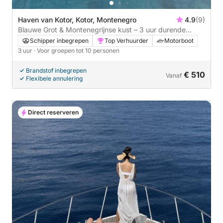
Haven van Kotor, Kotor, Montenegro
4.9
(9)
Blauwe Grot & Montenegrijnse kust – 3 uur durende
privétrip
Schipper inbegrepen
Top Verhuurder
Motorboot
3 uur
· Voor groepen tot 10 personen
Brandstof inbegrepen
€ 510
Vanaf
Flexibele annulering
Direct reserveren