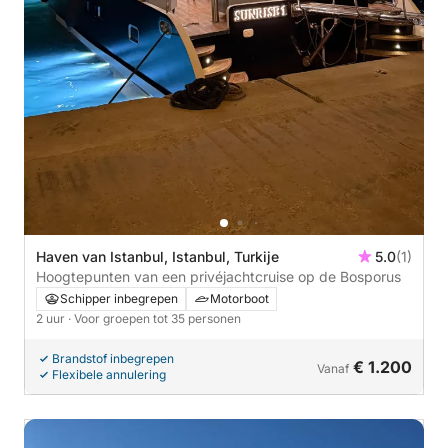
Haven van Istanbul, Istanbul, Turkije
5.0
(1)
Hoogtepunten van een privéjachtcruise op de Bosporus
Schipper inbegrepen
Motorboot
2 uur
· Voor groepen tot 35 personen
Brandstof inbegrepen
€ 1.200
Vanaf
Flexibele annulering