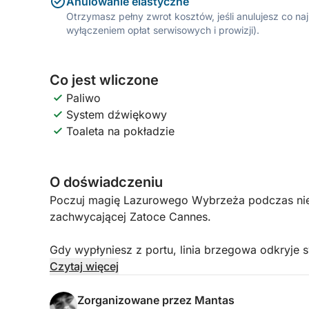
Anulowanie elastyczne
Otrzymasz pełny zwrot kosztów, jeśli anulujesz co n
wyłączeniem opłat serwisowych i prowizji).
Co jest wliczone
Paliwo
System dźwiękowy
Toaleta na pokładzie
O doświadczeniu
Poczuj magię Lazurowego Wybrzeża podczas nie
zachwycającej Zatoce Cannes.
Gdy wypłyniesz z portu, linia brzegowa odkryje 
odbija się od wody, a miasto powoli przechodzi w
Czytaj więcej
intymna, z dala od dziennych tłumów, oferując id
delektowania się pięknem chwili.
Zorganizowane przez Mantas