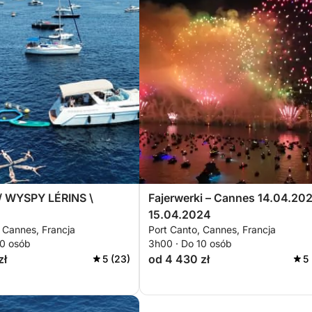
 WYSPY LÉRINS \
Fajerwerki – Cannes 14.04.20
15.04.2024
 Cannes, Francja
Port Canto, Cannes, Francja
10 osób
3h00 · Do 10 osób
zł
od 4 430 zł
5 (23)
5