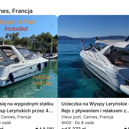
es, Francja
 się na wygodnym statku
Ucieczka na Wyspy Leryńskie 
sp Leryńskich przez 4
Rejs z pływaniem i relaksem z
 Cannes, Francja
Vieux port, Cannes, Francja
Specjalna zniżka dla par!
Cannes
6 osób
4h00 · Do 8 osób
4.8 (18)