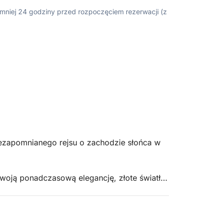
ajmniej 24 godziny przed rozpoczęciem rezerwacji (z
zapomnianego rejsu o zachodzie słońca w
swoją ponadczasową elegancję, złote światło
 wieczór. Atmosfera staje się spokojna i
ealne warunki do relaksu i pełnego