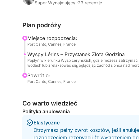
Super Wynajmujący ·
23 recenzje
Żeglując w kierunku Wysp Leryńskich, odkryjesz b
otoczoną krystalicznie czystą wodą i dziewiczą 
Plan podróży
kąpiel, relaks na pokładzie lub po prostu podziw
widoków, gdy niebo zmienia barwy na odcienie zło
Miejsce rozpoczęcia:
Port Canto, Cannes, France
Wszystko na pokładzie zostało zaprojektowane ta
Wyspy Lérins – Przystanek Złota Godzina
tego, czy pijesz drinka, cieszysz się spokojem m
Popłyń w kierunku Wysp Leryńskich, gdzie możesz zatrzymać 
Delikatne światło zachodzącego słońca tworzy wy
wodach lub zrelaksować się, oglądając zachód słońca nad mor
szczegół staje się wyjątkowy i niezapomniany.
Powrót o:
Port Canto, Cannes, France
Gdy słońce chowa się za horyzontem, linia brzeg
zupełnie inną perspektywę nocnego Cannes – eleg
Co warto wiedzieć
Idealne dla par, przyjaciół lub małych grup, to 
Polityka anulowania
prawdziwą istotę Riwiery: naturalne piękno, rela
Elastyczne
Otrzymasz pełny zwrot kosztów, jeśli anuluj
rozpoczęciem rezerwacji (z wyłączeniem opła