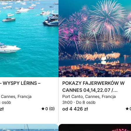
 WYSPY LÉRINS –
POKAZY FAJERWERKÓW W
CANNES 04,14,22.07 /
 Cannes, Francja
Port Canto, Cannes, Francja
04.15.24.08
8 osób
3h00 · Do 8 osób
zł
od 4 426 zł
0 (0)