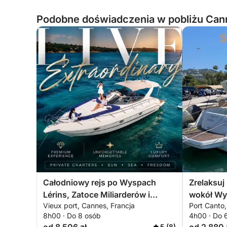
Podobne doświadczenia w pobliżu Cann
Całodniowy rejs po Wyspach
Zrelaksuj
Lérins, Zatoce Miliarderów i
wokół Wy
Vieux port, Cannes, Francja
Port Canto,
Théoule-sur-Mer
godziny. 
8h00 · Do 8 osób
4h00 · Do 
5 (8)