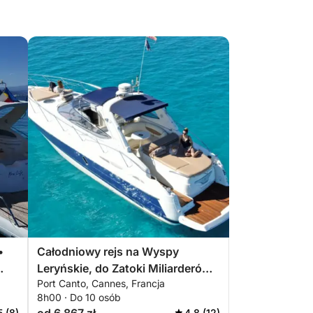
•
Całodniowy rejs na Wyspy
Leryńskie, do Zatoki Miliarderów i
Port Canto, Cannes, Francja
Zamku Żelaznej Maski
8h00 · Do 10 osób
5 (8)
4.8 (12)