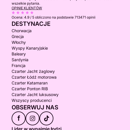
wszelkie pytania.
OPINIE KLIENTÓW
Ocena:
4.9 / 5
obliczono na podstawie 713471 opinii
DESTYNACJE
Chorwacja
Grecja
Włochy
Wyspy Kanaryjskie
Baleary
Sardynia
Francja
Czarter Jacht żaglowy
Czarter Łódź motorowa
Czarter Katamaran
Czarter Ponton RIB
Czarter Jacht luksusowy
Wszyscy producenci
OBSERWUJ NAS
f
Lider w wynajmie łodzi