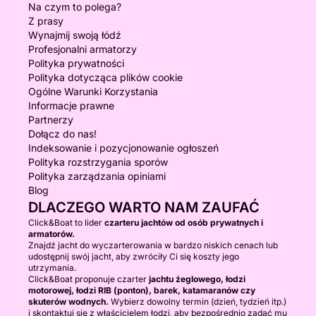
Na czym to polega?
Z prasy
Wynajmij swoją łódź
Profesjonalni armatorzy
Polityka prywatności
Polityka dotycząca plików cookie
Ogólne Warunki Korzystania
Informacje prawne
Partnerzy
Dołącz do nas!
Indeksowanie i pozycjonowanie ogłoszeń
Polityka rozstrzygania sporów
Polityka zarządzania opiniami
Blog
DLACZEGO WARTO NAM ZAUFAĆ
Click&Boat to lider
czarteru jachtów od osób prywatnych i
armatorów.
Znajdź jacht do wyczarterowania w bardzo niskich cenach lub
udostępnij swój jacht, aby zwróciły Ci się koszty jego
utrzymania.
Click&Boat proponuje czarter
jachtu żeglowego, łodzi
motorowej, łodzi RIB (ponton), barek, katamaranów czy
skuterów wodnych.
Wybierz dowolny termin (dzień, tydzień itp.)
i skontaktuj się z właścicielem łodzi, aby bezpośrednio zadać mu