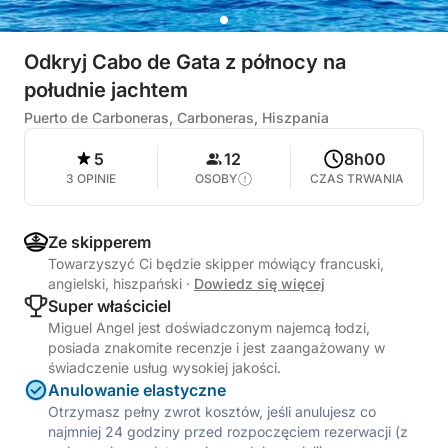
Odkryj Cabo de Gata z północy na
południe jachtem
Puerto de Carboneras, Carboneras, Hiszpania
5
12
8h00
3 OPINIE
OSOBY
CZAS TRWANIA
Ze skipperem
Towarzyszyć Ci będzie skipper mówiący francuski,
angielski, hiszpański
·
Dowiedz się więcej
Super właściciel
Miguel Angel jest doświadczonym najemcą łodzi,
posiada znakomite recenzje i jest zaangażowany w
świadczenie usług wysokiej jakości.
Anulowanie elastyczne
Otrzymasz pełny zwrot kosztów, jeśli anulujesz co
najmniej 24 godziny przed rozpoczęciem rezerwacji (z