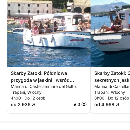
możesz cieszyć się typowymi sycylijskimi
makaronami na pokładzie. Z ostatnim przystankiem
na ostatnią kąpiel w błękicie przed powrotem, ten
dzień będzie wirem zabawy, relaksu i świętowania,
wieczoru kawalerskiego/panieńskiego, o jakim
zawsze marzyłeś, zanurzonego w splendorze Morza
Śródziemnego
Skarby Zatoki: Półdniowa
Skarby Zatoki: 
przygoda w jaskini i wśród
sekretnych jask
Marina di Castellammare del Golfo,
Marina di Castella
tuńczyków
historyczne poł
Trapani, Włochy
Trapani, Włochy
nieskończony bł
4h00 · Do 12 osób
8h00 · Do 12 osób
od 2 936 zł
od 4 968 zł
0 (0)