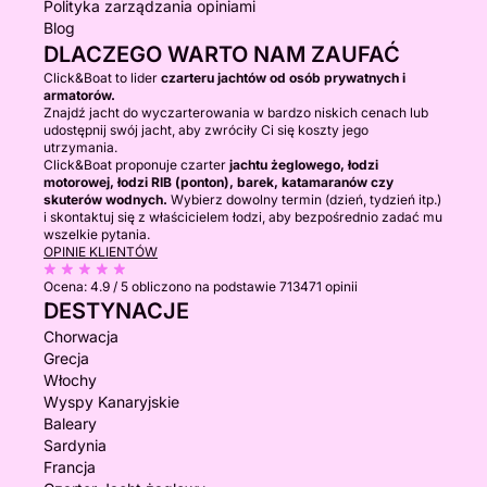
Polityka zarządzania opiniami
Blog
DLACZEGO WARTO NAM ZAUFAĆ
Click&Boat to lider
czarteru jachtów od osób prywatnych i
armatorów.
Znajdź jacht do wyczarterowania w bardzo niskich cenach lub
udostępnij swój jacht, aby zwróciły Ci się koszty jego
utrzymania.
Click&Boat proponuje czarter
jachtu żeglowego, łodzi
motorowej, łodzi RIB (ponton), barek, katamaranów czy
skuterów wodnych.
Wybierz dowolny termin (dzień, tydzień itp.)
i skontaktuj się z właścicielem łodzi, aby bezpośrednio zadać mu
wszelkie pytania.
OPINIE KLIENTÓW
Ocena:
4.9 / 5
obliczono na podstawie 713471 opinii
DESTYNACJE
Chorwacja
Grecja
Włochy
Wyspy Kanaryjskie
Baleary
Sardynia
Francja