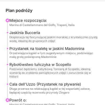
dzikiego piękna Sycylii, chwil świętowania z
przyjaciółmi i niezapomnianych przygód wodnych.
Plan podróży
Zostaw stres w domu i zanurz się w atmosferze
radości i wolności, podczas gdy popłyniemy do
Miejsce rozpoczęcia:
Marina di Castellammare del Golfo, Trapani, Italia
magicznych miejsc, które będą tłem dla cennych
wspomnień.
Jaskinia Bucceria
Eksploracja tej fascynującej jaskini morskiej z krystalicznie czystą
wodą, idealną do grupowych zdjęć
Nasza łódź będzie Twoją pływającą sceną na epicki
dzień. Popłyniemy wzdłuż wybrzeża, eksplorując
Przystanek na toaletę w jaskini Madonnina
Orzeźwiająca kąpiel w tym sugestywnym miejscu, podziwiając
tajemniczą Grotta della Bucceria, gdzie krystalicznie
małą grotę poświęconą Madonninie
czysta woda i gra świateł stworzą niemal
Rybołówstwo tuńczyka w Scopello
zaczarowaną atmosferę, idealną na specjalny toast.
Podziwiać będziemy zabytkową Tonnarę di Scopello, idealną
Zatrzymamy się na orzeźwiające kąpiele w
scenerię do zrobienia pamiątkowych zdjęć i zanurzenia się w
wymarzonych zatoczkach, takich jak sugestywna
historii
Grotta della Madonnina z jej zachęcającymi wodami
Cala dell'Uzzo (Przystanek na pływanie)
i wspaniała Cala dell'Uzzo, zakątek raju w
Długa przerwa na relaksującą kąpiel w tej wspaniałej zatoce,
będącej częścią rezerwatu przyrody Zingaro
rezerwacie przyrody Zingaro, gdzie można
nurkować i dobrze się bawić w grupie. Podziwiamy
Powrót o:
również historię wyłaniającą się z wód z
Marina di Castellammare del Golfo, Trapani, Italia