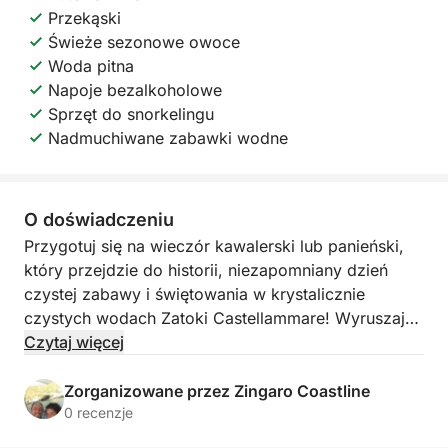
Przekąski
Świeże sezonowe owoce
Woda pitna
Napoje bezalkoholowe
Sprzęt do snorkelingu
Nadmuchiwane zabawki wodne
O doświadczeniu
Przygotuj się na wieczór kawalerski lub panieński,
który przejdzie do historii, niezapomniany dzień
czystej zabawy i świętowania w krystalicznie
czystych wodach Zatoki Castellammare! Wyruszając
z malowniczego lokalnego portu, zapraszamy na
Czytaj więcej
ekskluzywną przygodę zaprojektowaną tak, aby
uhonorować przyszłego pana młodego stylem,
Zorganizowane przez Zingaro Coastline
śmiechem i zapierającymi dech w piersiach
0 recenzje
widokami. Ta wycieczka to idealne połączenie