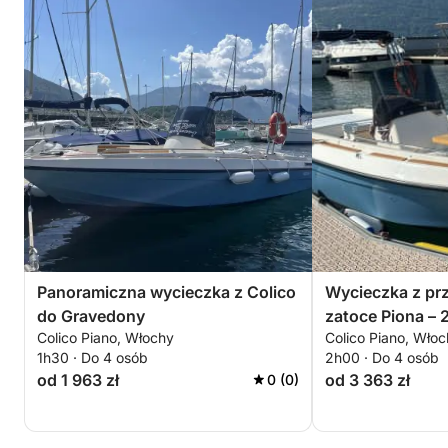
Panoramiczna wycieczka z Colico
Wycieczka z pr
do Gravedony
zatoce Piona – 
Colico Piano, Włochy
Colico Piano, Wło
jeziorze z Colic
1h30 · Do 4 osób
2h00 · Do 4 osób
od 1 963 zł
od 3 363 zł
0 (0)