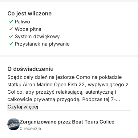
Co jest wliczone
Paliwo
Woda pitna
System dźwiękowy
Przystanek na pływanie
O doświadczeniu
Spędź cały dzień na jeziorze Como na pokładzie
statku Airon Marine Open Fish 22, wypływającego z
Colico, aby przeżyć relaksującą, autentyczną i
całkowicie prywatną przygodę. Podczas tej 7-
godzinnej wycieczki zobaczysz to, co najlepsze w
Czytaj więcej
Alto Lario: alpejskie widoki, zabytkowe wioski,
krystalicznie czyste wody i mnóstwo czasu na relaks
Zorganizowane przez Boat Tours Colico
w cudownej zatoce Piona.
0 recenzje