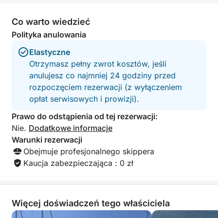
Idealne przeżycie dla par, grup przyjaciół i rodzin,
które chcą zwiedzić Jezioro Como w ekskluzywny i
Co warto wiedzieć
relaksujący sposób.
Polityka anulowania
Elastyczne
Otrzymasz pełny zwrot kosztów, jeśli
anulujesz co najmniej 24 godziny przed
rozpoczęciem rezerwacji (z wyłączeniem
opłat serwisowych i prowizji).
Prawo do odstąpienia od tej rezerwacji:
Nie.
Dodatkowe informacje
Warunki rezerwacji
Obejmuje profesjonalnego skippera
Kaucja zabezpieczająca : 0 zł
Więcej doświadczeń tego właściciela