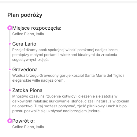
Po wypłynięciu z portu Colico trasa prowadzi
malowniczą trasą w kierunku Gera Lario i Gravedony
Plan podróży
– dwóch nadbrzeżnych perełek o bogatym uroku,
historii i architekturze. Stąd dotrzesz do spokojnej
Miejsce rozpoczęcia:
Colico Piano, Italia
zatoki Piona, gdzie możesz zakotwiczyć i spędzić
kilka godzin w całkowitym relaksie, zanurzony w
Gera Lario
ciszy i naturze.
Przejeżdżamy obok spokojnej wioski położonej nad jeziorem,
pomiędzy małymi portami i widokami idealnymi do zrobienia
sugestywnych zdjęć.
Będziesz mieć mnóstwo czasu na pływanie,
Gravedona
opalanie się, słuchanie muzyki lub po prostu na
Wzdłuż brzegu Gravedony góruje kościół Santa Maria del Tiglio i
podziwianie wyjątkowego widoku opactwa Piona.
eleganckie wille nad jeziorem.
Mając do dyspozycji siedem godzin, możesz
Zatoka Piona
cieszyć się jeziorem powoli i bez ograniczeń,
Mnóstwo czasu na rzucenie kotwicy i cieszenie się zatoką w
delektując się każdą chwilą.
całkowitym relaksie: nurkowanie, słońce, cisza i natura, z widokiem
na opactwo. Tutaj możesz popływać, zjeść piknikowy lunch lub po
prostu pozwolić się ukołysać nad brzegiem jeziora.
Na pokładzie: drink powitalny, przekąski, napoje
Powrót o:
bezalkoholowe, system stereo, prysznic,
Colico Piano, Italia
wyposażenie łazienkowe i maksymalny komfort.