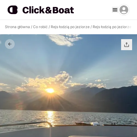
Strona główna
/
Co robić
/
Rejs łodzią po jeziorze
/
Rejs łodzią po jeziorze Co