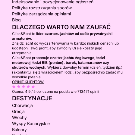
Indeksowanie i pozycjonowanie ogłoszeń
Polityka rozstrzygania sporów
Polityka zarządzania opiniami
Blog
DLACZEGO WARTO NAM ZAUFAĆ
Click&Boat to lider
czarteru jachtów od osób prywatnych i
armatorów.
Znajdź jacht do wyczarterowania w bardzo niskich cenach lub
udostępnij swój jacht, aby zwróciły Ci się koszty jego
utrzymania.
Click&Boat proponuje czarter
jachtu żeglowego, łodzi
motorowej, łodzi RIB (ponton), barek, katamaranów czy
skuterów wodnych.
Wybierz dowolny termin (dzień, tydzień itp.)
i skontaktuj się z właścicielem łodzi, aby bezpośrednio zadać mu
wszelkie pytania.
OPINIE KLIENTÓW
Ocena:
4.9 / 5
obliczono na podstawie 713471 opinii
DESTYNACJE
Chorwacja
Grecja
Włochy
Wyspy Kanaryjskie
Baleary