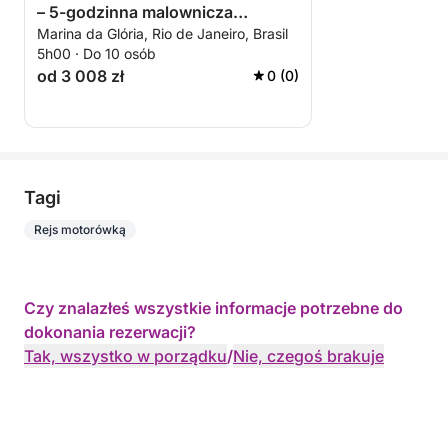
– 5-godzinna malownicza
Marina da Glória, Rio de Janeiro, Brasil
ucieczka z Marina da Glória
5h00 · Do 10 osób
od 3 008 zł
0 (0)
Tagi
Rejs motorówką
Czy znalazłeś wszystkie informacje potrzebne do
dokonania rezerwacji?
Tak, wszystko w porządku
/
Nie, czegoś brakuje