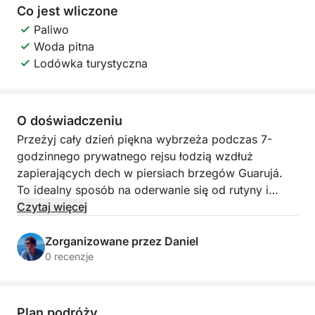
Co jest wliczone
Paliwo
Woda pitna
Lodówka turystyczna
O doświadczeniu
Przeżyj cały dzień piękna wybrzeża podczas 7-
godzinnego prywatnego rejsu łodzią wzdłuż
zapierających dech w piersiach brzegów Guarujá.
To idealny sposób na oderwanie się od rutyny i
ponowne połączenie z naturą, podczas gdy
Czytaj więcej
cieszysz się morską bryzą, malowniczymi widokami
i spokojnym rytmem oceanu.
Zorganizowane przez Daniel
0 recenzje
Wyobraź sobie, że ślizgasz się po krystalicznie
czystych wodach, kotwiczysz w cichych zatokach,
pływasz w naturalnych basenach lub po prostu
Plan podróży