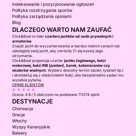
Indeksowanie i pozycjonowanie ogłoszeń
Polityka rozstrzygania sporów
Polityka zarządzania opiniami
Blog
DLACZEGO WARTO NAM ZAUFAĆ
Click&Boat to lider
czarteru jachtów od osób prywatnych i
armatorów.
Znajdź jacht do wyczarterowania w bardzo niskich cenach lub
udostępnij swój jacht, aby zwróciły Ci się koszty jego
utrzymania.
Click&Boat proponuje czarter
jachtu żeglowego, łodzi
motorowej, łodzi RIB (ponton), barek, katamaranów czy
skuterów wodnych.
Wybierz dowolny termin (dzień, tydzień itp.)
i skontaktuj się z właścicielem łodzi, aby bezpośrednio zadać mu
wszelkie pytania.
OPINIE KLIENTÓW
Ocena:
4.9 / 5
obliczono na podstawie 711274 opinii
DESTYNACJE
Chorwacja
Grecja
Włochy
Wyspy Kanaryjskie
Baleary