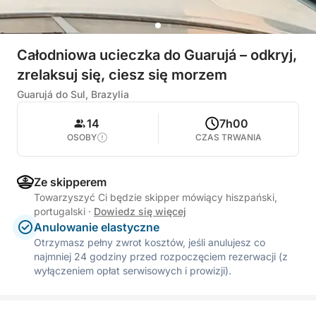
Całodniowa ucieczka do Guarujá – odkryj,
zrelaksuj się, ciesz się morzem
Guarujá do Sul, Brazylia
14
7h00
OSOBY
CZAS TRWANIA
Ze skipperem
Towarzyszyć Ci będzie skipper mówiący hiszpański,
portugalski
·
Dowiedz się więcej
Anulowanie elastyczne
Otrzymasz pełny zwrot kosztów, jeśli anulujesz co
najmniej 24 godziny przed rozpoczęciem rezerwacji (z
wyłączeniem opłat serwisowych i prowizji).