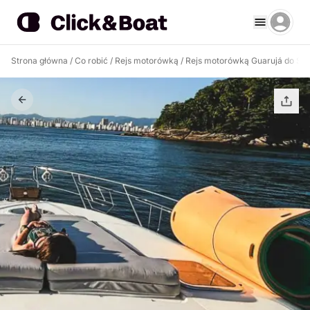
Strona główna
/
Co robić
/
Rejs motorówką
/
Rejs motorówką Guarujá do Sul