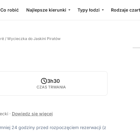
Co robić
Najlepsze kierunki
Typy łodzi
Rodzaje czar
rë
/
Wycieczka do Jaskini Piratów
3h30
CZAS TRWANIA
recki
·
Dowiedz się więcej
ajmniej 24 godziny przed rozpoczęciem rezerwacji (z