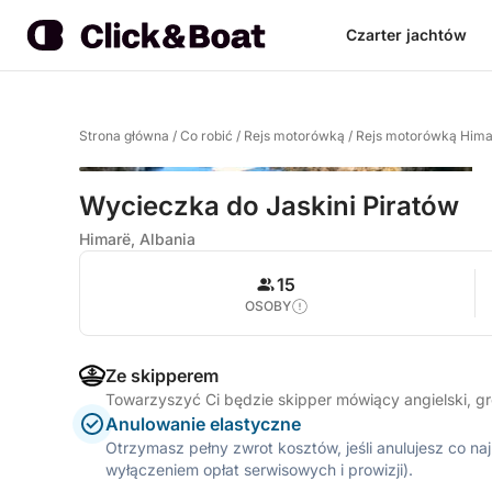
Czarter jachtów
Strona główna
/
Co robić
/
Rejs motorówką
/
Rejs motorówką Hima
Wycieczka do Jaskini Piratów
Himarë, Albania
15
OSOBY
Ze skipperem
Towarzyszyć Ci będzie skipper mówiący angielski, g
Anulowanie elastyczne
Otrzymasz pełny zwrot kosztów, jeśli anulujesz co n
wyłączeniem opłat serwisowych i prowizji).