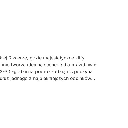
iej Riwierze, gdzie majestatyczne klify,
kinie tworzą idealną scenerię dla prawdziwie
 3-3,5-godzinna podróż łodzią rozpoczyna
dłuż jednego z najpiękniejszych odcinków
ki i dziewicze plaże, które oferują wspaniałe
quarium, plaży Jali, zatoki Crystal Bay,
aży Gjipe, jaskini św. Teodora (Bliźniacze
sz mieć czas, aby zwolnić tempo i delektować
aplanowana, aby umożliwić Ci pływanie,