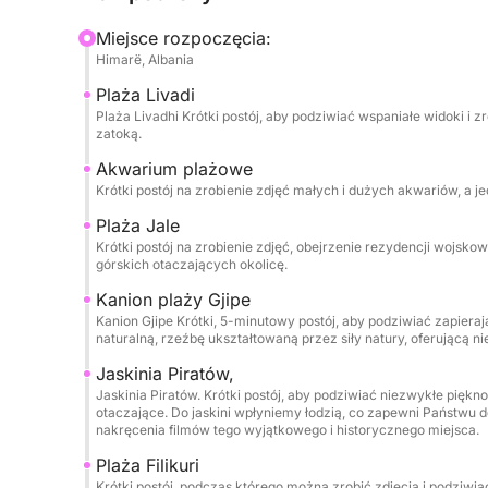
snurkowanie i relaks w najczystszych wodach, z
Miejsce rozpoczęcia:
Secret Cave, Dove’s Cave i Alevra Beach. Zape
Himarë, Albania
butelkowaną, dzięki czemu możesz po prostu p
Plaża Livadi
Plaża Livadhi Krótki postój, aby podziwiać wspaniałe widoki i
Jednym z najbardziej ekskluzywnych momentów wy
zatoką.
Jaskiń św. Teodora i legendarnej Jaskini Piratów,
Akwarium plażowe
aby doświadczyć ich skali, koloru i atmosfery z
Krótki postój na zrobienie zdjęć małych i dużych akwariów, a j
zmienia linię brzegową w coś filmowego i nieza
Plaża Jale
Krótki postój na zrobienie zdjęć, obejrzenie rezydencji wojsko
Zabierz krem z filtrem, kapelusz i ręcznik, a Riwi
górskich otaczających okolicę.
wypad nad morze: bez wysiłku, piękny i stworzony
Kanion plaży Gjipe
Kanion Gjipe Krótki, 5-minutowy postój, aby podziwiać zapiera
naturalną, rzeźbę ukształtowaną przez siły natury, oferującą n
Jaskinia Piratów,
Jaskinia Piratów. Krótki postój, aby podziwiać niezwykłe piękno
otaczające. Do jaskini wpłyniemy łodzią, co zapewni Państwu d
nakręcenia filmów tego wyjątkowego i historycznego miejsca.
Plaża Filikuri
Krótki postój, podczas którego można zrobić zdjęcia i podziwia