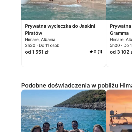
Prywatna wycieczka do Jaskini
Prywatna
Piratów
Gramma
Himarë, Albania
Himarë, Al
2h30 · Do 11 osób
5h00 · Do 
od 1 551 zł
od 3 102 
0 (1)
Podobne doświadczenia w pobliżu Hima