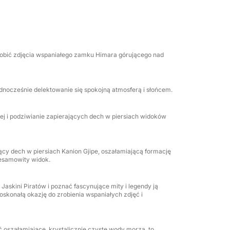
 niezapomnianymi przerwami w Crystal Bay,
wniamy maski do snurkowania i wodę
rzybyć gotowy do zabawy.
 zrobić zdjęcia wspaniałego zamku Himara górującego nad
cieczki jest wejście łodzią do Bliźniaczych
 wślizgując się do tych naturalnych komnat,
 wody. To wyjątkowa perspektywa, która
ednocześnie delektowanie się spokojną atmosferą i słońcem.
pomnianego.
wej i podziwianie zapierających dech w piersiach widoków
era zajmie się resztą. To krótki, luksusowy
 z myślą o czystej, letniej błogości.
jący dech w piersiach Kanion Gjipe, oszałamiającą formację
iesamowity widok.
 Jaskini Piratów i poznać fascynujące mity i legendy ją
oskonałą okazję do zrobienia wspaniałych zdjęć i
ć oszałamiające, krystalicznie czyste wody morza, to