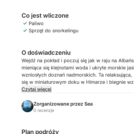
Co jest wliczone
Paliwo
Sprzęt do snorkelingu
O doświadczeniu
Wejdź na pokład i poczuj się jak w raju na Albańsk
mieniąca się klejnotami woda i ukryte morskie jas
wzniosłych doznań nadmorskich. Ta relaksująca,
się w miniaturowym doku w Himarze i biegnie wz
linii brzegowej w kraju, odsłaniając zaciszne zato
Czytaj więcej
odosobnienie od tłumów.
Zorganizowane przez Sea
Podczas rejsu obok Himary, plaży Livadhi, plaży A
0 recenzje
zatoki Couple’s Bay, Secret Cave, Dove’s Cave, pl
Jaskinie), jaskini Piratów i plaży Alevra, będzie
Plan podróży
się każdym przystankiem. Trasa jest starannie z