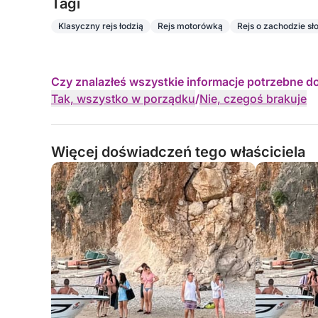
Tagi
Klasyczny rejs łodzią
Rejs motorówką
Rejs o zachodzie sł
Czy znalazłeś wszystkie informacje potrzebne d
Tak, wszystko w porządku
/
Nie, czegoś brakuje
Więcej doświadczeń tego właściciela