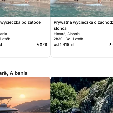
 wycieczka po zatoce
Prywatna wycieczka o zachod
słońca
bania
Himarë, Albania
11 osób
2h30 · Do 11 osób
zł
od 1 418 zł
0 (1)
rë, Albania