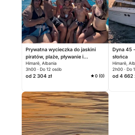
Prywatna wycieczka do jaskini
Dyna 45 
piratów, plaże, pływanie i
słońca
Himarë, Albania
Himarë, Al
nurkowanie z rurką – 3-godzinna
3h00 · Do 12 osób
2h00 · Do 
ekskluzywna wycieczka
od 2 304 zł
od 4 662 
0 (0)