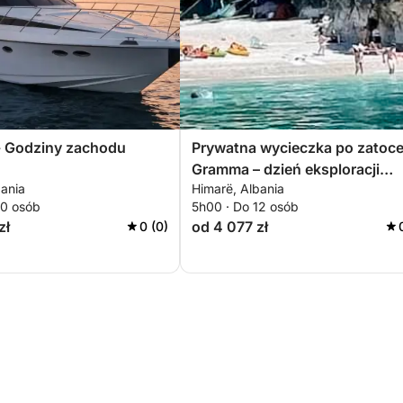
- Godziny zachodu
Prywatna wycieczka po zatoc
Gramma – dzień eksploracji
bania
Himarë, Albania
wybrzeża i relaksu
10 osób
5h00 · Do 12 osób
zł
od 4 077 zł
0 (0)