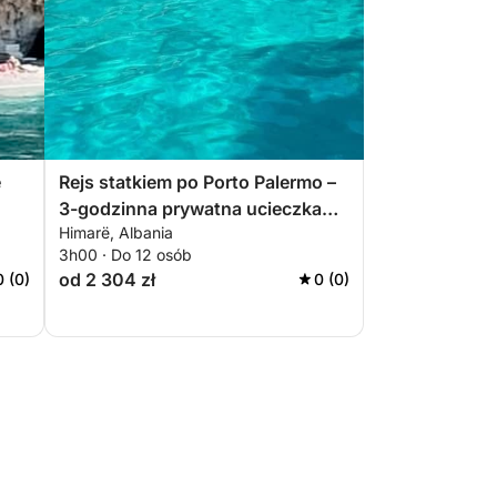
e
Rejs statkiem po Porto Palermo –
3-godzinna prywatna ucieczka
Himarë, Albania
przez ukryte perełki i historię
3h00 · Do 12 osób
wybrzeża
od 2 304 zł
0 (0)
0 (0)