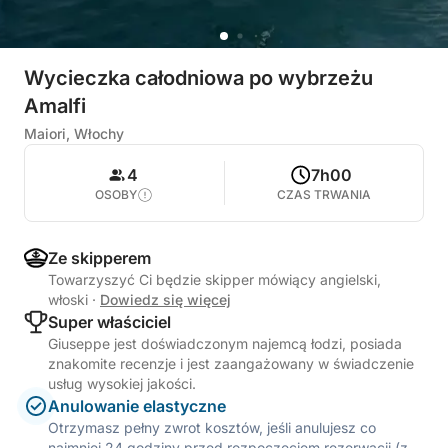
Wycieczka całodniowa po wybrzeżu
Amalfi
Maiori, Włochy
4
7h00
OSOBY
CZAS TRWANIA
Ze skipperem
Towarzyszyć Ci będzie skipper mówiący angielski,
włoski
·
Dowiedz się więcej
Super właściciel
Giuseppe jest doświadczonym najemcą łodzi, posiada
znakomite recenzje i jest zaangażowany w świadczenie
usług wysokiej jakości.
Anulowanie elastyczne
Otrzymasz pełny zwrot kosztów, jeśli anulujesz co
najmniej 24 godziny przed rozpoczęciem rezerwacji (z