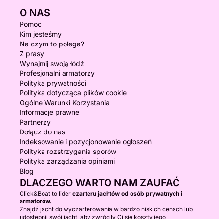
O NAS
Pomoc
Kim jesteśmy
Na czym to polega?
Z prasy
Wynajmij swoją łódź
Profesjonalni armatorzy
Polityka prywatności
Polityka dotycząca plików cookie
Ogólne Warunki Korzystania
Informacje prawne
Partnerzy
Dołącz do nas!
Indeksowanie i pozycjonowanie ogłoszeń
Polityka rozstrzygania sporów
Polityka zarządzania opiniami
Blog
DLACZEGO WARTO NAM ZAUFAĆ
Click&Boat to lider
czarteru jachtów od osób prywatnych i
armatorów.
Znajdź jacht do wyczarterowania w bardzo niskich cenach lub
udostępnij swój jacht, aby zwróciły Ci się koszty jego