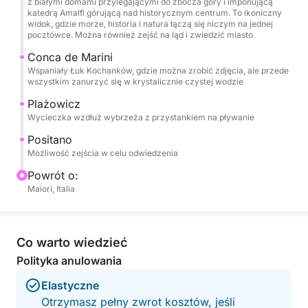
z białymi domami przylegającymi do zbocza góry i imponującą
prysznic ze słodką wodą, system stereo Bluetooth,
katedrą Amalfi górującą nad historycznym centrum. To ikoniczny
porty USB, drabinkę i lodówkę. Pomieści do 6 osób,
widok, gdzie morze, historia i natura łączą się niczym na jednej
pocztówce. Można również zejść na ląd i zwiedzić miasto.
co czyni ją idealną dla rodzin i grup przyjaciół.
Conca de Marini
Wspaniały Łuk Kochanków, gdzie można zrobić zdjęcia, ale przede
Cena obejmuje łódź, paliwo, sternika, napoje na
wszystkim zanurzyć się w krystalicznie czystej wodzie
pokładzie i ręczniki plażowe, dzięki czemu możesz
Plażowicz
skupić się wyłącznie na podziwianiu morza i
Wycieczka wzdłuż wybrzeża z przystankiem na pływanie
widoków.
Positano
Możliwość zejścia w celu odwiedzenia
Ta przygoda to idealny wybór dla tych, którzy chcą
doświadczyć Wybrzeża Amalfi od strony morza w
Powrót o:
autentyczny, relaksujący i niezapomniany sposób,
Maiori, Italia
tworząc wyjątkowe wspomnienia z bliskimi.
Paliwo wliczone w cenę.
Co warto wiedzieć
Polityka anulowania
Nie wahaj się skontaktować ze mną przez
Elastyczne
Click&Boat, aby uzyskać więcej informacji i
Otrzymasz pełny zwrot kosztów, jeśli
zarezerwować tę wysokiej klasy łódź i stworzyć