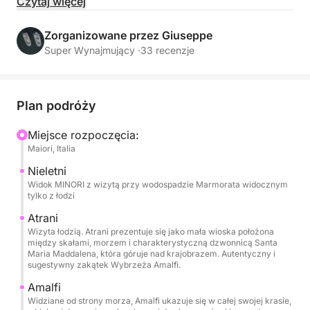
spokojnym tempie na pokładzie Allegra 21. Ta
Czytaj więcej
wycieczka jest przeznaczona dla tych, którzy chcą
odkryć całe wybrzeże, łącząc panoramiczną
Zorganizowane przez Giuseppe
nawigację, orzeźwiające kąpiele i chwile czystego
Super Wynajmujący ·
33 recenzje
relaksu.
W ciągu dnia będziesz żeglować wzdłuż jednego z
Plan podróży
najbardziej kultowych wybrzeży Morza
Śródziemnego, podziwiając Amalfi, Praiano i
Miejsce rozpoczęcia:
Maiori, Italia
Positano od strony morza z ich stromymi klifami i
niepowtarzalnymi kolorami. Przystanki na kąpiel
Nieletni
pozwolą Ci popływać w krystalicznie czystej wodzie
Widok MINORI z wizytą przy wodospadzie Marmorata widocznym
tylko z łodzi
i cieszyć się morzem z dala od tłumów, a na
pokładzie możesz zrelaksować się na wygodnych
Atrani
Wizyta łodzią. Atrani prezentuje się jako mała wioska położona
pokładach słonecznych i w cieniu markizy w
między skałami, morzem i charakterystyczną dzwonnicą Santa
najgorętszych godzinach dnia.
Maria Maddalena, która góruje nad krajobrazem. Autentyczny i
sugestywny zakątek Wybrzeża Amalfi.
Łódź oferuje wszystkie udogodnienia niezbędne do
Amalfi
spędzenia idealnego dnia: duży pokład słoneczny,
Widziane od strony morza, Amalfi ukazuje się w całej swojej krasie,