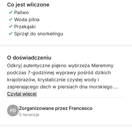
Co jest wliczone
Paliwo
Woda pitna
Przekąski
Sprzęt do snorkelingu
O doświadczeniu
Odkryj autentyczne piękno wybrzeża Maremmy
podczas 7-godzinnej wyprawy pośród dzikich
krajobrazów, krystalicznie czystej wody i
zapierającego dech w piersiach dna morskiego.
Wyruszając z Marina di Grosseto, popłyniemy
Czytaj więcej
wzdłuż malowniczego wybrzeża Argentario, mijając
wyrzeźbione przez wiatr klify i zatoczki dostępne
Zorganizowane przez Francesco
FD
tylko drogą morską.
0 recenzje
Dotrzemy do Talamone, urokliwej nadmorskiej