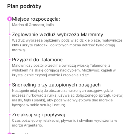
miejscowości, gdzie można podziwiać jej
Plan podróży
historyczną panoramę z wyjątkowej perspektywy
wody. Punktem kulminacyjnym będzie przystanek na
Miejsce rozpoczęcia:
Marina di Grosseto, Italia
snorkeling przy zanurzonych posągach – wyjątkowe
przeżycie łączące sztukę i naturę w malowniczej i
Żeglowanie wzdłuż wybrzeża Maremmy
spokojnej scenerii.
Wzdłuż wybrzeża będziemy podziwiać dzikie plaże, malownicze
klify i ukryte zatoczki, do których można dotrzeć tylko drogą
morską.
Na pokładzie znajdziesz wodę i przekąski, a także
Przyjazd do Talamone
kompletny sprzęt do snorkelingu: płetwy, maskę,
Malowniczy postój przed malowniczą wioską Talamone, z
fajkę i piankę, aby cieszyć się morzem w pełnym
widokiem na skałę górującą nad cyplem. Możliwość kąpieli w
krystalicznie czystej wodzie i zrobienia zdjęć.
komforcie.
Snorkeling przy zatopionych posągach
Idealna wycieczka dla osób poszukujących relaksu,
Następnie udaj się do obszaru zanurzonych posągów, gdzie
możesz nurkować z rurką, używając dołączonego sprzętu (płetw,
odkryć i autentycznego kontaktu z toskańskim
maski, fajki i pianki), aby podziwiać wyjątkowe dno morskie
morzem.
łączące w sobie sztukę i naturę.
Zrelaksuj się i popływaj
Czas poświęcony relaksowi, pływaniu i chwilom wyciszenia w
morzu Argentario.