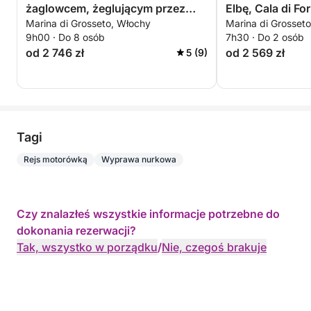
żaglowcem, żeglującym przez
Elbę, Cala di Fo
Marina di Grosseto, Włochy
Marina di Grosset
serce toskańskiego archipelagu.
Czterech gości.
9h00 · Do 8 osób
7h30 · Do 2 osób
od 2 746 zł
od 2 569 zł
5 (9)
Tagi
Rejs motorówką
Wyprawa nurkowa
Czy znalazłeś wszystkie informacje potrzebne do
dokonania rezerwacji?
Tak, wszystko w porządku
/
Nie, czegoś brakuje