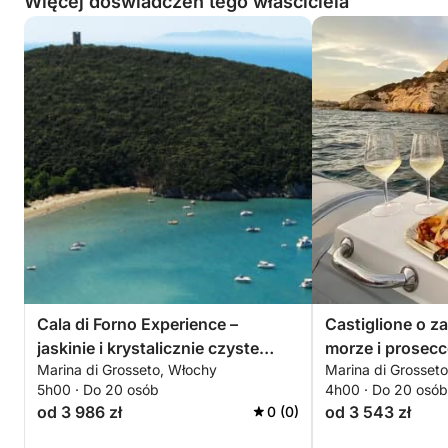
Więcej doświadczeń tego właściciela
Cala di Forno Experience –
Castiglione o z
jaskinie i krystalicznie czyste
morze i prosec
Marina di Grosseto, Włochy
Marina di Grosset
morze
5h00 · Do 20 osób
4h00 · Do 20 osób
od 3 986 zł
od 3 543 zł
0 (0)