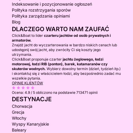
Indeksowanie i pozycjonowanie ogłoszeń
Polityka rozstrzygania sporów
Polityka zarządzania opiniami
Blog
DLACZEGO WARTO NAM ZAUFAĆ
Click&Boat to lider
czarteru jachtów od osób prywatnych i
armatorów.
Znajdź jacht do wyczarterowania w bardzo niskich cenach lub
udostępnij swój jacht, aby zwróciły Ci się koszty jego
utrzymania.
Click&Boat proponuje czarter
jachtu żeglowego, łodzi
motorowej, łodzi RIB (ponton), barek, katamaranów czy
skuterów wodnych.
Wybierz dowolny termin (dzień, tydzień itp.)
i skontaktuj się z właścicielem łodzi, aby bezpośrednio zadać mu
wszelkie pytania.
OPINIE KLIENTÓW
Ocena:
4.9 / 5
obliczono na podstawie 713471 opinii
DESTYNACJE
Chorwacja
Grecja
Włochy
Wyspy Kanaryjskie
Baleary