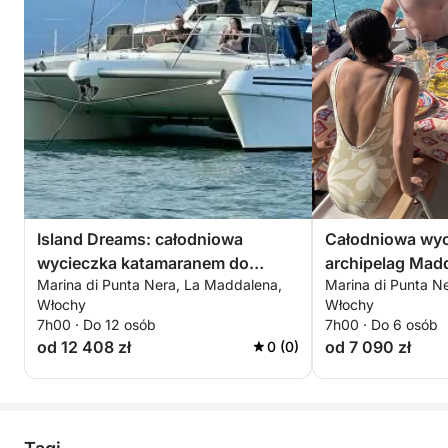
Island Dreams: całodniowa
Całodniowa wyc
wycieczka katamaranem do
archipelag Mad
Marina di Punta Nera, La Maddalena,
Marina di Punta N
Spargi i Budelli
Włochy
Włochy
7h00 · Do 12 osób
7h00 · Do 6 osób
od 12 408 zł
od 7 090 zł
0 (0)