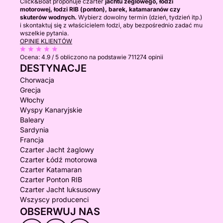
Click&Boat proponuje czarter
jachtu żeglowego, łodzi
motorowej, łodzi RIB (ponton), barek, katamaranów czy
skuterów wodnych.
Wybierz dowolny termin (dzień, tydzień itp.)
i skontaktuj się z właścicielem łodzi, aby bezpośrednio zadać mu
wszelkie pytania.
OPINIE KLIENTÓW
Ocena:
4.9 / 5
obliczono na podstawie 711274 opinii
DESTYNACJE
Chorwacja
Grecja
Włochy
Wyspy Kanaryjskie
Baleary
Sardynia
Francja
Czarter Jacht żaglowy
Czarter Łódź motorowa
Czarter Katamaran
Czarter Ponton RIB
Czarter Jacht luksusowy
Wszyscy producenci
OBSERWUJ NAS