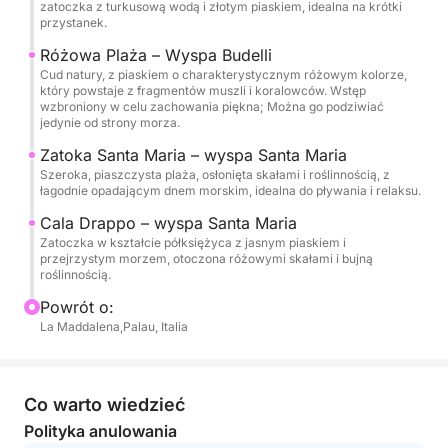
oraz kabiny do przebierania się i wypoczynku.
zatoczka z turkusową wodą i złotym piaskiem, idealna na krótki
przystanek.
Aktywność ta jest przeznaczona dla małych grup,
Różowa Plaża – Wyspa Budelli
Cud natury, z piaskiem o charakterystycznym różowym kolorze,
aby zapewnić swobodną i kameralną atmosferę.
który powstaje z fragmentów muszli i koralowców. Wstęp
Idealne miejsce dla par, rodzin lub grup przyjaciół,
wzbroniony w celu zachowania piękna; Można go podziwiać
jedynie od strony morza.
którzy chcą zwiedzić jedną z najpiękniejszych
części Morza Śródziemnego, ciesząc się całkowitym
Zatoka Santa Maria – wyspa Santa Maria
bezpieczeństwem i komfortem.
Szeroka, piaszczysta plaża, osłonięta skałami i roślinnością, z
łagodnie opadającym dnem morskim, idealna do pływania i relaksu.
Zarezerwuj miejsce już teraz i wyrusz z nami w
Cala Drappo – wyspa Santa Maria
Zatoczka w kształcie półksiężyca z jasnym piaskiem i
podróż do rajskiego zakątka!
przejrzystym morzem, otoczona różowymi skałami i bujną
roślinnością.
Powrót o:
La Maddalena,Palau, Italia
Co warto wiedzieć
Polityka anulowania