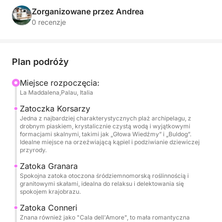
zapewniając Ci cały komfort potrzebny do
Zorganizowane przez Andrea
spędzenia dnia pełnego relaksu i odkrywania świata.
0 recenzje
Podczas naszej jednodniowej wycieczki odkryjesz
najbardziej charakterystyczne wyspy archipelagu.
Plan podróży
Będziemy żeglować pomiędzy Spargi, z jej białymi
plażami i cichymi zatoczkami, Budelli, słynącą z
Miejsce rozpoczęcia:
La Maddalena,Palau, Italia
niezwykłej Różowej Plaży (widocznej z morza, co
pozwala zachować jej naturalne piękno), a Santa
Zatoczka Korsarzy
Marią, z jej turkusowymi wodami, idealnymi na
Jedna z najbardziej charakterystycznych plaż archipelagu, z
drobnym piaskiem, krystalicznie czystą wodą i wyjątkowymi
kąpiel lub nurkowanie.
formacjami skalnymi, takimi jak „Głowa Wiedźmy” i „Buldog”.
Idealne miejsce na orzeźwiającą kąpiel i podziwianie dziewiczej
przyrody.
W ciągu dnia możesz cieszyć się słońcem na
pokładzie, pływać w ukrytych zatoczkach, a jeśli
Zatoka Granara
Spokojna zatoka otoczona śródziemnomorską roślinnością i
zechcesz, wziąć udział w manewrach żeglarskich,
granitowymi skałami, idealna do relaksu i delektowania się
aby w pełni cieszyć się żeglarską atmosferą. Na
spokojem krajobrazu.
pokładzie znajdą Państwo duże przestrzenie
Zatoka Conneri
zewnętrzne, strefę do opalania, wygodną jadalnię
Znana również jako "Cala dell'Amore", to mała romantyczna