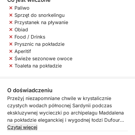
Paliwo
Sprzęt do snorkelingu
Przystanek na pływanie
Obiad
Food / Drinks
Prysznic na pokładzie
Aperitif
Świeże sezonowe owoce
Toaleta na pokładzie
O doświadczeniu
Przeżyj niezapomniane chwile w krystalicznie
czystych wodach północnej Sardynii podczas
ekskluzywnej wycieczki po archipelagu Maddalena
na pokładzie eleganckiej i wygodnej łodzi Dufour
500 Grand Large. Ten 15-metrowy żaglowiec łączy
Czytaj więcej
w sobie przestrzeń, elegancję i wydajność,