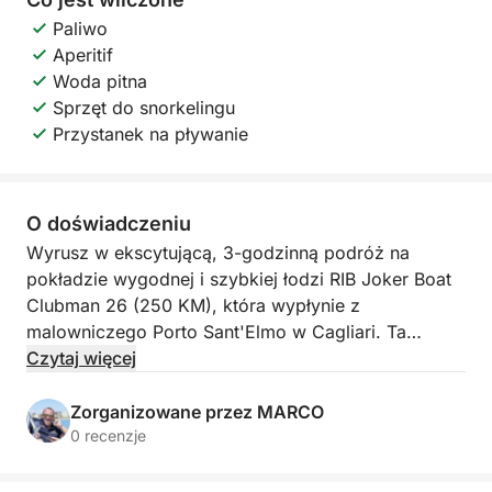
Paliwo
Aperitif
Woda pitna
Sprzęt do snorkelingu
Przystanek na pływanie
O doświadczeniu
Wyrusz w ekscytującą, 3-godzinną podróż na
pokładzie wygodnej i szybkiej łodzi RIB Joker Boat
Clubman 26 (250 KM), która wypłynie z
malowniczego Porto Sant'Elmo w Cagliari. Ta
wycieczka jest w całości poświęcona odkrywaniu
Czytaj więcej
majestatycznego Sella del Diavolo (Siodła Diabła) i
jego ukrytych skarbów.
Zorganizowane przez MARCO
0 recenzje
Popłyniesz wzdłuż wybrzeża, podziwiając Cala
Bernat i Cala Mosca, z przystankami na pływanie i