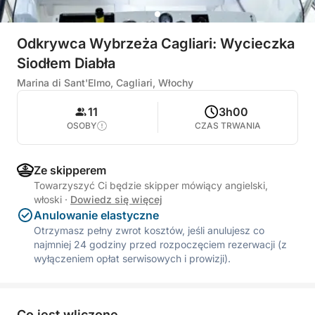
Odkrywca Wybrzeża Cagliari: Wycieczka
Siodłem Diabła
Marina di Sant'Elmo, Cagliari, Włochy
11
3h00
OSOBY
CZAS TRWANIA
Ze skipperem
Towarzyszyć Ci będzie skipper mówiący angielski,
włoski
·
Dowiedz się więcej
Anulowanie elastyczne
Otrzymasz pełny zwrot kosztów, jeśli anulujesz co
najmniej 24 godziny przed rozpoczęciem rezerwacji (z
wyłączeniem opłat serwisowych i prowizji).
Co jest wliczone