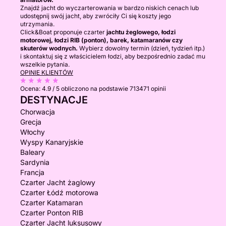
Znajdź jacht do wyczarterowania w bardzo niskich cenach lub
udostępnij swój jacht, aby zwróciły Ci się koszty jego
utrzymania.
Click&Boat proponuje czarter
jachtu żeglowego, łodzi
motorowej, łodzi RIB (ponton), barek, katamaranów czy
skuterów wodnych.
Wybierz dowolny termin (dzień, tydzień itp.)
i skontaktuj się z właścicielem łodzi, aby bezpośrednio zadać mu
wszelkie pytania.
OPINIE KLIENTÓW
Ocena:
4.9 / 5
obliczono na podstawie 713471 opinii
DESTYNACJE
Chorwacja
Grecja
Włochy
Wyspy Kanaryjskie
Baleary
Sardynia
Francja
Czarter Jacht żaglowy
Czarter Łódź motorowa
Czarter Katamaran
Czarter Ponton RIB
Czarter Jacht luksusowy