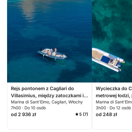
Rejs pontonem z Cagliari do
Wycieczka do Ca
Villasimius, między zatoczkami i
metrowej łodzi, 
Marina di Sant'Elmo, Cagliari, Włochy
Marina di Sant'Elm
krystalicznie czystym morzem
cenie!
7h00 · Do 10 osób
3h00 · Do 12 osób
od 2 936 zł
od 248 zł
5 (7)