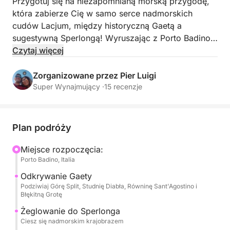
Przygotuj się na niezapomnianą morską przygodę,
która zabierze Cię w samo serce nadmorskich
cudów Lacjum, między historyczną Gaetą a
sugestywną Sperlongą! Wyruszając z Porto Badino,
wsiądziesz na pokład naszego zwinnego i
Czytaj więcej
wygodnego Gommone Master 640 o mocy 150 KM,
na ekskluzywną podróż przez ukryte zatoczki,
Zorganizowane przez Pier Luigi
jaskinie morskie i zapierające dech w piersiach
Super Wynajmujący ·
15 recenzje
widoki.
Nasza nawigacja zabierze Cię najpierw w kierunku
Plan podróży
majestatycznego wybrzeża Gaety. Podziwiamy
imponującą Falesię della Montagna Spaccata z jej
Miejsce rozpoczęcia:
Porto Badino, Italia
legendami i naturalnymi szczelinami, które zanurzają
się w błękicie. Odkryjemy tajemnicze Pozzo del
Odkrywanie Gaety
Diavolo i oczaruje nas piękno Piana di Sant'Agostino
Podziwiaj Górę Split, Studnię Diabła, Równinę Sant'Agostino i
Błękitną Grotę
z jej złotymi plażami. Zatrzymamy się, aby
podziwiać sugestywną Grotta Azzurra w Gaecie,
Żeglowanie do Sperlonga
Ciesz się nadmorskim krajobrazem
gdzie gra świateł tworzy magiczną atmosferę.