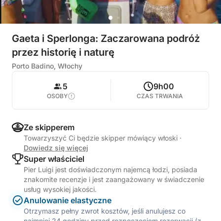
Gaeta i Sperlonga: Zaczarowana podróż
przez historię i naturę
Porto Badino, Włochy
5
9h00
OSOBY
CZAS TRWANIA
Ze skipperem
Towarzyszyć Ci będzie skipper mówiący włoski
·
Dowiedz się więcej
Super właściciel
Pier Luigi jest doświadczonym najemcą łodzi, posiada
znakomite recenzje i jest zaangażowany w świadczenie
usług wysokiej jakości.
Anulowanie elastyczne
Otrzymasz pełny zwrot kosztów, jeśli anulujesz co
najmniej 24 godziny przed rozpoczęciem rezerwacji (z