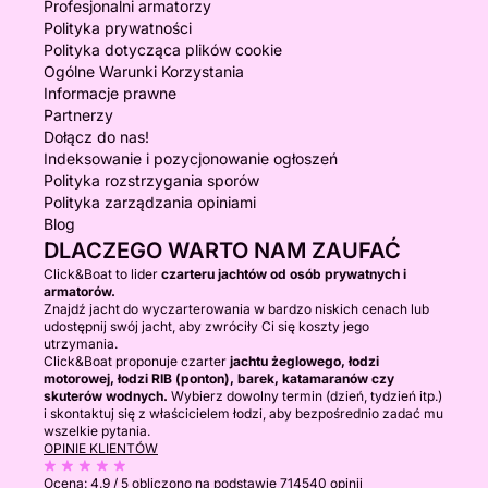
Profesjonalni armatorzy
Polityka prywatności
Polityka dotycząca plików cookie
Ogólne Warunki Korzystania
Informacje prawne
Partnerzy
Dołącz do nas!
Indeksowanie i pozycjonowanie ogłoszeń
Polityka rozstrzygania sporów
Polityka zarządzania opiniami
Blog
DLACZEGO WARTO NAM ZAUFAĆ
Click&Boat to lider
czarteru jachtów od osób prywatnych i
armatorów.
Znajdź jacht do wyczarterowania w bardzo niskich cenach lub
udostępnij swój jacht, aby zwróciły Ci się koszty jego
utrzymania.
Click&Boat proponuje czarter
jachtu żeglowego, łodzi
motorowej, łodzi RIB (ponton), barek, katamaranów czy
skuterów wodnych.
Wybierz dowolny termin (dzień, tydzień itp.)
i skontaktuj się z właścicielem łodzi, aby bezpośrednio zadać mu
wszelkie pytania.
OPINIE KLIENTÓW
Ocena:
4.9 / 5
obliczono na podstawie 714540 opinii