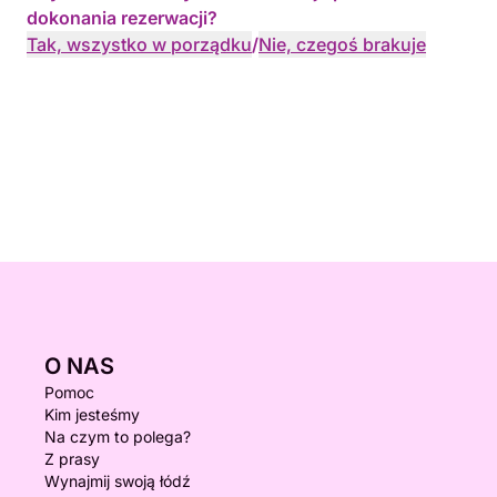
dokonania rezerwacji?
Tak, wszystko w porządku
/
Nie, czegoś brakuje
O NAS
Pomoc
Kim jesteśmy
Na czym to polega?
Z prasy
Wynajmij swoją łódź