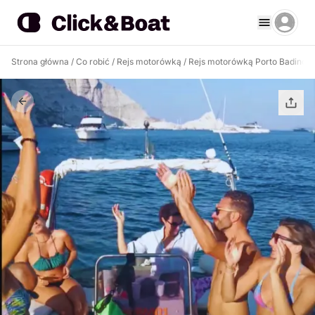
Strona główna
/
Co robić
/
Rejs motorówką
/
Rejs motorówką Porto Badino
/