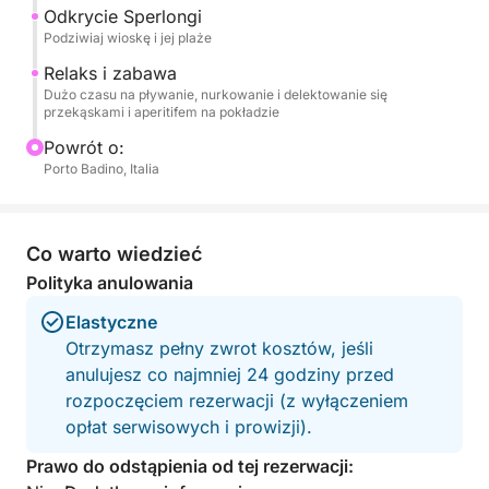
Odkrycie Sperlongi
Następnie udamy się do malowniczej Sperlonga,
Podziwiaj wioskę i jej plaże
nadmorskiej wioski położonej w skale, słynącej z
Relaks i zabawa
plaż i Willi Tyberiusza. Każdy przystanek będzie
Dużo czasu na pływanie, nurkowanie i delektowanie się
przekąskami i aperitifem na pokładzie
okazją do nurkowania w przejrzystym morzu i
delektowania się spokojem i pięknem tych
Powrót o:
wyjątkowych miejsc. Możesz poświęcić się
Porto Badino, Italia
snurkowaniu i eksploracji dna morskiego bogatego
w życie, odkrywając morską bioróżnorodność.
Co warto wiedzieć
Na pokładzie każdy szczegół jest zaprojektowany
Polityka anulowania
dla Twojego maksymalnego komfortu i
Elastyczne
przyjemności. Będziesz mieć stereo do słuchania
Otrzymasz pełny zwrot kosztów, jeśli
ulubionej muzyki i wygodny prysznic na pokładzie,
anulujesz co najmniej 24 godziny przed
aby odświeżyć się po każdym nurkowaniu.
rozpoczęciem rezerwacji (z wyłączeniem
Wycieczka obejmuje również parking dla Twojego
opłat serwisowych i prowizji).
samochodu, końcowe czyszczenie łodzi, pyszną
przekąskę, dużo wody i orzeźwiający aperitif, aby
Prawo do odstąpienia od tej rezerwacji:
wznieść toast za piękno krajobrazu. Kompletne