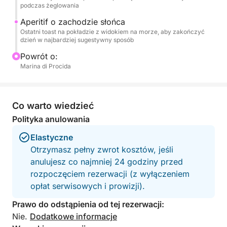
czekał na nas zasłużony aperitif, podczas którego
podczas żeglowania
wspólnie wzniesiemy toast za piękno morza i nowo
Aperitif o zachodzie słońca
odkrytą pasję do żeglarstwa.
Ostatni toast na pokładzie z widokiem na morze, aby zakończyć
dzień w najbardziej sugestywny sposób
Powrót o:
Marina di Procida
Co warto wiedzieć
Polityka anulowania
Elastyczne
Otrzymasz pełny zwrot kosztów, jeśli
anulujesz co najmniej 24 godziny przed
rozpoczęciem rezerwacji (z wyłączeniem
opłat serwisowych i prowizji).
Prawo do odstąpienia od tej rezerwacji:
Nie.
Dodatkowe informacje