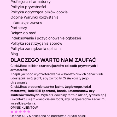
Profesjonalni armatorzy
Polityka prywatności
Polityka dotycząca plików cookie
Ogólne Warunki Korzystania
Informacje prawne
Partnerzy
Dołącz do nas!
Indeksowanie i pozycjonowanie ogłoszeń
Polityka rozstrzygania sporów
Polityka zarządzania opiniami
Blog
DLACZEGO WARTO NAM ZAUFAĆ
Click&Boat to lider
czarteru jachtów od osób prywatnych i
armatorów.
Znajdź jacht do wyczarterowania w bardzo niskich cenach lub
udostępnij swój jacht, aby zwróciły Ci się koszty jego
utrzymania.
Click&Boat proponuje czarter
jachtu żeglowego, łodzi
motorowej, łodzi RIB (ponton), barek, katamaranów czy
skuterów wodnych.
Wybierz dowolny termin (dzień, tydzień itp.)
i skontaktuj się z właścicielem łodzi, aby bezpośrednio zadać mu
wszelkie pytania.
OPINIE KLIENTÓW
Ocena:
4.9 / 5
obliczono na podstawie 712391 opinii