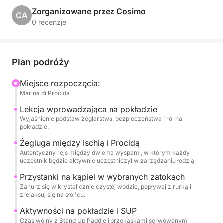
Procida. Żadnych pracujących silników: tylko szum
Zorganizowane przez Cosimo
CA
fal, siła żagla i wolność otwartego morza. Pod
0 recenzje
okiem doświadczonych instruktorów nauczysz się
podstaw żeglarstwa w zrelaksowanej, przyjaznej i
zachwycająco malowniczej scenerii.
Plan podróży
Dzień rozpoczyna się o godzinie 9.00 wejściem na
Miejsce rozpoczęcia:
Marina di Procida
pokład i krótkim wprowadzeniem teoretycznym, po
czym wypływamy na otwarte morze. W zależności
Lekcja wprowadzająca na pokładzie
od warunków wiatrowych, pożeglujesz wzdłuż
Wyjaśnienie podstaw żeglarstwa, bezpieczeństwa i ról na
pokładzie.
wybrzeży wysp Ischia i Procida, ucząc się obsługi
steru, żagli i wykonywania podstawowych
Żegluga między Ischią i Procidą
Autentyczny rejs między dwiema wyspami, w którym każdy
manewrów. Będzie mnóstwo czasu na przerwę i
uczestnik będzie aktywnie uczestniczył w zarządzaniu łodzią
pływanie w krystalicznie czystej wodzie, nurkowanie
Przystanki na kąpiel w wybranych zatokach
z rurką lub po prostu relaks na słońcu. Na pokładzie
Zanurz się w krystalicznie czystej wodzie, popływaj z rurką i
znajdziesz przekąski, napoje bezalkoholowe i deskę
zrelaksuj się na słońcu.
SUP, dzięki którym Twoja wyprawa będzie jeszcze
Aktywności na pokładzie i SUP
przyjemniejsza. Na koniec dnia na pokładzie będzie
Czas wolny z Stand Up Paddle i przekąskami serwowanymi