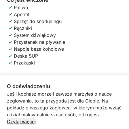
Paliwo
Aperitif
Sprzęt do snorkelingu
Ręczniki
System dźwiękowy
Przystanek na pływanie
Napoje bezalkoholowe
Deska SUP
Przekąski
O doświadczeniu
Jeśli kochasz morze i zawsze marzyłeś o nauce
żeglowania, to ta przygoda jest dla Ciebie. Na
pokładzie naszego żaglowca, w którym może wziąć
udział maksymalnie sześć osób, odkryjesz
autentyczne emocje związane ze sterowaniem
Czytaj więcej
wiatrem pomiędzy wspaniałymi wyspami Ischia i