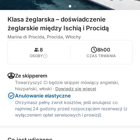
Klasa żeglarska – doświadczenie
żeglarskie między Ischią i Procidą
Marina di Procida, Procida, Włochy
8
8h00
OSOBY
CZAS TRWANIA
Ze skipperem
Towarzyszyć Ci będzie skipper mówiący angielski,
hiszpański, włoski
·
Dowiedz się więcej
Anulowanie elastyczne
Otrzymasz pełny zwrot kosztów, jeśli anulujesz co
najmniej 24 godziny przed rozpoczęciem rezerwacji (z
wyłączeniem opłat serwisowych i prowizji).
Co jest wliczone