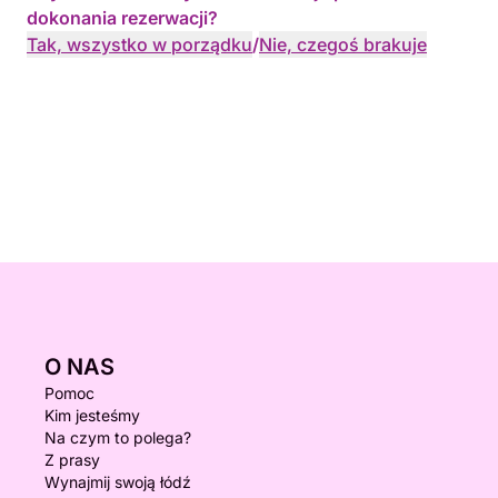
dokonania rezerwacji?
Tak, wszystko w porządku
/
Nie, czegoś brakuje
O NAS
Pomoc
Kim jesteśmy
Na czym to polega?
Z prasy
Wynajmij swoją łódź