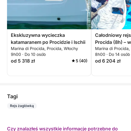
Ekskluzywna wycieczka
Całodniowy rejs
katamaranem po Procidzie i Ischii
Procida (8h) – w
Marina di Procida, Procida, Włochy
Marina di Procida,
Corricella/Mont
9h00 · Do 10 osób
8h00 · Do 14 osób
Acquamorta-na 
od 5 318 zł
od 6 204 zł
5 (40)
Tagi
Rejs żaglówką
Czy znalazłeś wszystkie informacje potrzebne do