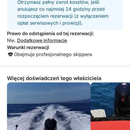
odosobnienia. Będziesz cieszyć się bezpłatnymi
Otrzymasz pełny zwrot kosztów, jeśli
napojami bezalkoholowymi i lokalnymi przekąskami,
anulujesz co najmniej 24 godziny przed
gdy będziemy wznosić toast za koniec dnia z Etną
rozpoczęciem rezerwacji (z wyłączeniem
widoczną na horyzoncie. Niezależnie od tego, czy
opłat serwisowych i prowizji).
świętujesz coś wyjątkowego, czy po prostu
Prawo do odstąpienia od tej rezerwacji:
oddajesz się pięknu, to jest Twoje miejsce w
Nie.
Dodatkowe informacje
pierwszym rzędzie na najbardziej hipnotyzującym
Warunki rezerwacji
widowisku Sycylii — zachodzie słońca na morzu.
Obejmuje profesjonalnego skippera
Więcej doświadczeń tego właściciela