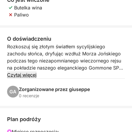
Butelka wina
Paliwo
O doświadczeniu
Rozkoszuj się złotym światłem sycylijskiego
zachodu słońca, dryfując wzdłuż Morza Jońskiego
podczas tego niezapomnianego wieczornego rejsu
na pokładzie naszego eleganckiego Gommone SPX
24. Z Etną za plecami i migoczącymi światłami
Czytaj więcej
nadmorskich wiosek przed sobą, ta wycieczka
uchwyca prawdziwy romantyzm i magię sycylijskiej
Zorganizowane przez giuseppe
GA
linii brzegowej.
0 recenzje
Wyruszając z Marina di Riposto późnym
popołudniem, płyniemy na południe wzdłuż
Plan podróży
dramatycznego wybrzeża uformowanego z lawy, z
pierwszym malowniczym przelotem obok
Miejsce rozpoczęcia: