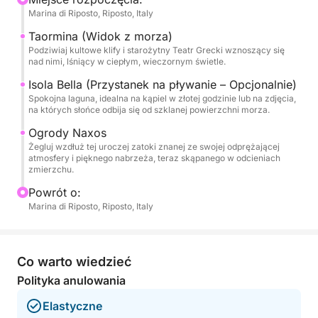
Marina di Riposto, Riposto, Italy
historycznej zatoki Giardini Naxos. Gdy słońce
zaczyna zachodzić niżej, przesuwamy się obok
Taormina (Widok z morza)
klifów Taorminy, podziwiając widoki starożytnego
Podziwiaj kultowe klify i starożytny Teatr Grecki wznoszący się
nad nimi, lśniący w ciepłym, wieczornym świetle.
Teatru Greckiego z morza. Zatrzymamy się w
pobliżu Isola Bella, gdzie możesz wziąć
Isola Bella (Przystanek na pływanie – Opcjonalnie)
Spokojna laguna, idealna na kąpiel w złotej godzinie lub na zdjęcia,
orzeźwiającą kąpiel lub po prostu podziwiać
na których słońce odbija się od szklanej powierzchni morza.
zmieniające się kolory nieba odbijające się w
Ogrody Naxos
wodzie. Wycieczka trwa niespiesznie, pozwalając Ci
Żegluj wzdłuż tej uroczej zatoki znanej ze swojej odprężającej
zanurzyć się w spokojnej atmosferze, gdy wybrzeże
atmosfery i pięknego nabrzeża, teraz skąpanego w odcieniach
jest pomalowane na delikatne róże, pomarańcze i
zmierzchu.
fiolety.
Powrót o:
Marina di Riposto, Riposto, Italy
To, co czyni tę wycieczkę wyjątkową, to idealna
równowaga intymności, piękna i spokoju. W
przeciwieństwie do zatłoczonych łodzi grupowych,
Co warto wiedzieć
Gommone SPX 24 oferuje bardziej osobiste i
Polityka anulowania
elastyczne doświadczenie — idealne dla par, małych
grup lub każdego, kto szuka spokojnego
Elastyczne