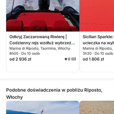
Odkryj Zaczarowaną Riwierę |
Sicilian Sparkle
Codzienny rejs wzdłuż wybrzeża
ucieczka na wyb
Marina di Riposto, Taormina, Włochy
Marina di Riposto,
z Marina di Riposto na pokładzie
Riposto
8h00 · Do 10 osób
3h30 · Do 10 osób
SPX 24
od 2 936 zł
od 1 806 zł
0 (0)
Podobne doświadczenia w pobliżu Riposto,
Włochy