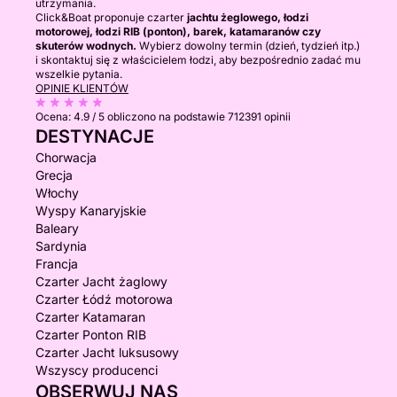
utrzymania.
Click&Boat proponuje czarter
jachtu żeglowego, łodzi
motorowej, łodzi RIB (ponton), barek, katamaranów czy
skuterów wodnych.
Wybierz dowolny termin (dzień, tydzień itp.)
i skontaktuj się z właścicielem łodzi, aby bezpośrednio zadać mu
wszelkie pytania.
OPINIE KLIENTÓW
Ocena:
4.9 / 5
obliczono na podstawie 712391 opinii
DESTYNACJE
Chorwacja
Grecja
Włochy
Wyspy Kanaryjskie
Baleary
Sardynia
Francja
Czarter Jacht żaglowy
Czarter Łódź motorowa
Czarter Katamaran
Czarter Ponton RIB
Czarter Jacht luksusowy
Wszyscy producenci
OBSERWUJ NAS