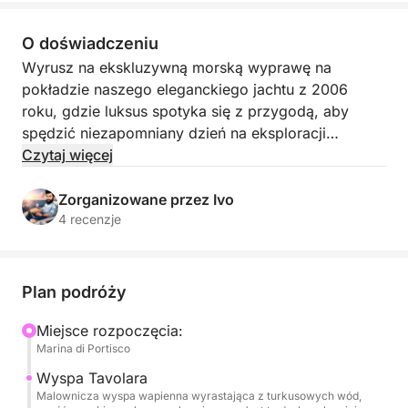
O doświadczeniu
Wyrusz na ekskluzywną morską wyprawę na
pokładzie naszego eleganckiego jachtu z 2006
roku, gdzie luksus spotyka się z przygodą, aby
spędzić niezapomniany dzień na eksploracji
kultowej wyspy Isola di Tavolara. Zaprojektowany
Czytaj więcej
dla wymagających podróżników, ten statek łączy
wyrafinowany styl z wyjątkowym komfortem,
Zorganizowane przez Ivo
oferując przestronne strefy wypoczynkowe i
4 recenzje
skrupulatną dbałość o szczegóły. Twoja
profesjonalna załoga — w tym wykwalifikowany
sternik i oddana hostessa — zapewni
Plan podróży
spersonalizowaną obsługę przez cały czas Twojej
podróży.
Miejsce rozpoczęcia:
Marina di Portisco
Twój dzień zaczyna się od malowniczego rejsu
Wyspa Tavolara
wzdłuż północno-wschodniego wybrzeża Sardynii,
Malownicza wyspa wapienna wyrastająca z turkusowych wód,