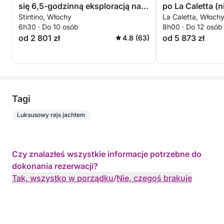
się 6,5-godzinną eksploracją na
po La Caletta (n
Stintino, Włochy
La Caletta, Włoch
pokładzie 14-metrowej łodzi
6h30 · Do 10 osób
8h00 · Do 12 osób
motorowej
od 2 801 zł
od 5 873 zł
4.8 (63)
Tagi
Luksusowy rejs jachtem
Czy znalazłeś wszystkie informacje potrzebne do
dokonania rezerwacji?
Tak, wszystko w porządku
/
Nie, czegoś brakuje