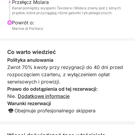
Przełęcz Molara
Idealny dla osób poszukujących zarówno spokoju,
Kanał pomiędzy wyspami Tavolara i Molara znany jest z silnych
jak i przygody, ten prywatny czarter zapewnia
prądów, które przyciągają różne gatunki ryb pelagicznych.
idealną równowagę naturalnego piękna Sardynii i
Powrót o:
pięciogwiazdkowej obsługi. Zarezerwuj już teraz,
Marina di Portisco
aby spędzić dzień w luksusie, prywatności i
zapierających dech w piersiach widokach.
Co warto wiedzieć
Polityka anulowania
Zwrot 70% kwoty przy rezygnacji do 40 dni przed
rozpoczęciem czarteru, z wyłączeniem opłat
serwisowych i prowizji.
Prawo do odstąpienia od tej rezerwacji:
Nie.
Dodatkowe informacje
Warunki rezerwacji
Obejmuje profesjonalnego skippera