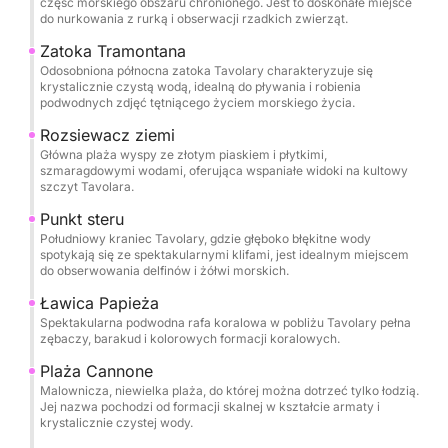
część morskiego obszaru chronionego. Jest to doskonałe miejsce
docierając do majestatycznej Tavolary,
do nurkowania z rurką i obserwacji rzadkich zwierząt.
dramatycznej wapiennej góry wznoszącej się nad
Zatoka Tramontana
szmaragdowymi wodami. Ten chroniony obszar
Odosobniona północna zatoka Tavolary charakteryzuje się
morski oferuje jedne z najbardziej dziewiczych
krystalicznie czystą wodą, idealną do pływania i robienia
podwodnych zdjęć tętniącego życiem morskiego życia.
miejsc do pływania i nurkowania na Morzu
Śródziemnym, z tętniącym życiem morskim i
Rozsiewacz ziemi
krystalicznie czystą widocznością. Zakotwicz w
Główna plaża wyspy ze złotym piaskiem i płytkimi,
szmaragdowymi wodami, oferująca wspaniałe widoki na kultowy
odosobnionych zatoczkach, aby popływać, opalać
szczyt Tavolara.
się na pokładzie lub odkrywać wyjątkowy krajobraz
Punkt steru
wyspy.
Południowy kraniec Tavolary, gdzie głęboko błękitne wody
spotykają się ze spektakularnymi klifami, jest idealnym miejscem
do obserwowania delfinów i żółwi morskich.
Chociaż konkretne udogodnienia nie są wymienione,
najwyższej klasy funkcje jachtu i troskliwa załoga
Ławica Papieża
gwarantują dostosowane do potrzeb doświadczenie
Spektakularna podwodna rafa koralowa w pobliżu Tavolary pełna
zębaczy, barakud i kolorowych formacji koralowych.
— niezależnie od tego, czy wolisz leniwy lunch na
pokładzie (weź własny lub zorganizuj catering), czy
Plaża Cannone
Malownicza, niewielka plaża, do której można dotrzeć tylko łodzią.
aktywny dzień eksploracji wody. Przestronny układ
Jej nazwa pochodzi od formacji skalnej w kształcie armaty i
łodzi zapewnia komfort relaksu między przygodami.
krystalicznie czystej wody.