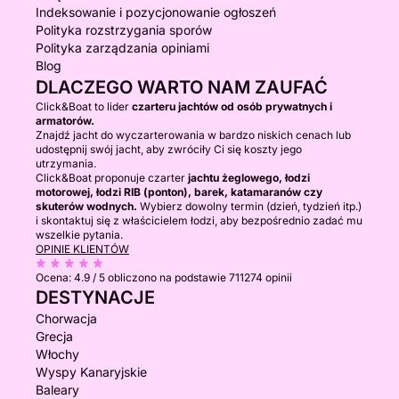
Indeksowanie i pozycjonowanie ogłoszeń
Polityka rozstrzygania sporów
Polityka zarządzania opiniami
Blog
DLACZEGO WARTO NAM ZAUFAĆ
Click&Boat to lider
czarteru jachtów od osób prywatnych i
armatorów.
Znajdź jacht do wyczarterowania w bardzo niskich cenach lub
udostępnij swój jacht, aby zwróciły Ci się koszty jego
utrzymania.
Click&Boat proponuje czarter
jachtu żeglowego, łodzi
motorowej, łodzi RIB (ponton), barek, katamaranów czy
skuterów wodnych.
Wybierz dowolny termin (dzień, tydzień itp.)
i skontaktuj się z właścicielem łodzi, aby bezpośrednio zadać mu
wszelkie pytania.
OPINIE KLIENTÓW
Ocena:
4.9 / 5
obliczono na podstawie 711274 opinii
DESTYNACJE
Chorwacja
Grecja
Włochy
Wyspy Kanaryjskie
Baleary