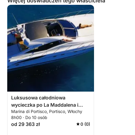
Więcej doświadczeń tego właściciela
Luksusowa całodniowa
wycieczka po La Maddalena i
Marina di Portisco, Portisco, Włochy
archipelagu Caprera
8h00 · Do 10 osób
od 29 363 zł
0 (0)