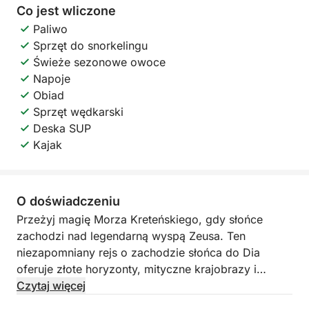
Co jest wliczone
Paliwo
Sprzęt do snorkelingu
Świeże sezonowe owoce
Napoje
Obiad
Sprzęt wędkarski
Deska SUP
Kajak
O doświadczeniu
Przeżyj magię Morza Kreteńskiego, gdy słońce
zachodzi nad legendarną wyspą Zeusa. Ten
niezapomniany rejs o zachodzie słońca do Dia
oferuje złote horyzonty, mityczne krajobrazy i
rzadką okazję do obcowania z naturą w jednym z
Czytaj więcej
najbardziej chronionych i czarujących miejsc na