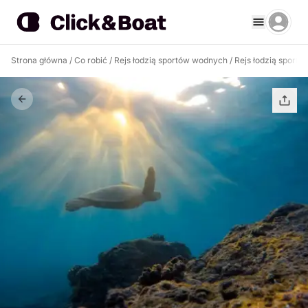
Strona główna
/
Co robić
/
Rejs łodzią sportów wodnych
/
Rejs łodzią sportó