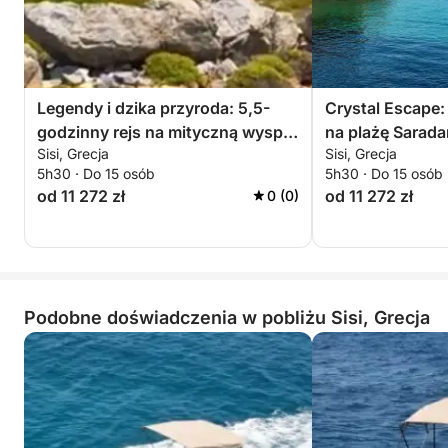
popołudniowym świetle, a następnie relaks, gdy
niebo zapada w noc.
Niewielka grupa zapewnia intymne doświadczenie, z
osobistym opowiadaniem historii, lokalnymi
Legendy i dzika przyroda: 5,5-
Crystal Escape:
spostrzeżeniami i dużą ilością miejsca, aby się
godzinny rejs na mityczną wyspę
na plażę Sarada
zrelaksować i wchłonąć wszystko. Niezależnie od
Sisi, Grecja
Sisi, Grecja
Dia
tego, czy jesteś entuzjastą natury, romantykiem w
5h30 · Do 15 osób
5h30 · Do 15 osób
od 11 272 zł
od 11 272 zł
0 (0)
sercu, czy po prostu szukasz czegoś innego, ten
rejs o zachodzie słońca oferuje chwilę spokoju i
piękna, których nie zapomnisz.
Zarezerwuj swój zachód słońca już teraz —
Podobne doświadczenia w pobliżu Sisi, Grecja
zrelaksuj się, odkrywaj i bądź świadkiem
ponadczasowego piękna Dia skąpanego w złotym
świetle!