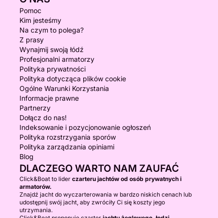
Pomoc
Kim jesteśmy
Na czym to polega?
Z prasy
Wynajmij swoją łódź
Profesjonalni armatorzy
Polityka prywatności
Polityka dotycząca plików cookie
Ogólne Warunki Korzystania
Informacje prawne
Partnerzy
Dołącz do nas!
Indeksowanie i pozycjonowanie ogłoszeń
Polityka rozstrzygania sporów
Polityka zarządzania opiniami
Blog
DLACZEGO WARTO NAM ZAUFAĆ
Click&Boat to lider
czarteru jachtów od osób prywatnych i
armatorów.
Znajdź jacht do wyczarterowania w bardzo niskich cenach lub
udostępnij swój jacht, aby zwróciły Ci się koszty jego
utrzymania.
Click&Boat proponuje czarter
jachtu żeglowego, łodzi