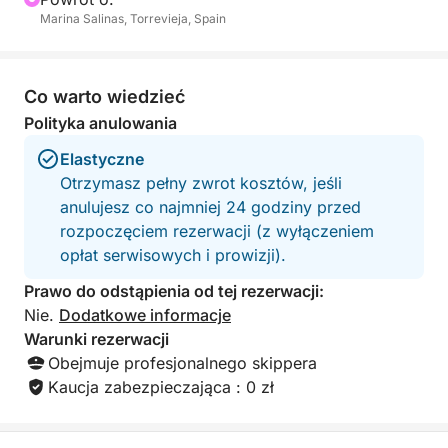
wyborem na relaksujący i efektywny rejs wzdłuż
Marina Salinas, Torrevieja, Spain
wybrzeża. Oferuje również łuk do wakeboardingu
lub jazdy na nartach wodnych, co stanowi bardziej
dynamiczną opcję dla tych, którzy szukają nieco
Co warto wiedzieć
więcej emocji.
Polityka anulowania
Podczas rejsu będziesz mieć okazję zatrzymać się
Elastyczne
w Cabo Roig, Cala Ferris i La Zenia, trzech pięknych
Otrzymasz pełny zwrot kosztów, jeśli
nadmorskich miejscowościach znanych z
anulujesz co najmniej 24 godziny przed
krystalicznie czystej wody i relaksującej atmosfery.
rozpoczęciem rezerwacji (z wyłączeniem
Te przystanki są idealne do pływania, snurkowania,
opłat serwisowych i prowizji).
relaksu na pokładzie i podziwiania wybrzeża we
Prawo do odstąpienia od tej rezerwacji:
własnym tempie.
Nie.
Dodatkowe informacje
Warunki rezerwacji
Niezależnie od tego, czy planujesz spokojny
Obejmuje profesjonalnego skippera
rodzinny dzień, przyjemną wycieczkę z
Kaucja zabezpieczająca : 0 zł
przyjaciółmi, czy słoneczną przygodę na wybrzeżu,
ta łódź zapewni Ci idealne warunki do
niezapomnianych wrażeń na wodzie.