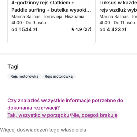
4-godzinny rejs statkiem +
Luksus w każdej
Paddle surfing + butelka wysokiej
rejs wzdłuż wyb
Marina Salinas, Torrevieja, Hiszpania
Marina Salinas, Tor
jakości cavy – ALL INCLUSIVE
4h00 · Do 9 osób
4h00 · Do 11 osób
od 1 544 zł
od 4 423 zł
4.9 (27)
Tagi
Rejs motorówką
Rejs motorówką
Czy znalazłeś wszystkie informacje potrzebne do
dokonania rezerwacji?
Tak, wszystko w porządku
/
Nie, czegoś brakuje
Więcej doświadczeń tego właściciela