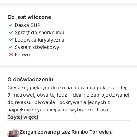
Co jest wliczone
Deska SUP
Sprzęt do snorkelingu
Lodówka turystyczna
System dźwiękowy
Paliwo
O doświadczeniu
Ciesz się pięknym dniem na morzu na pokładzie tej
9-metrowej, otwartej łodzi, idealnie zaprojektowanej
do relaksu, pływania i odkrywania jednych z
najpiękniejszych miejsc na wybrzeżu. Trasa
obejmuje trzy przystanki: Cabo Roig, Cala Ferris i La
Czytaj więcej
Zenia, oferując idealne połączenie malowniczego
żeglowania, krystalicznie czystej wody i czasu na
Zorganizowane przez Rumbo Torrevieja