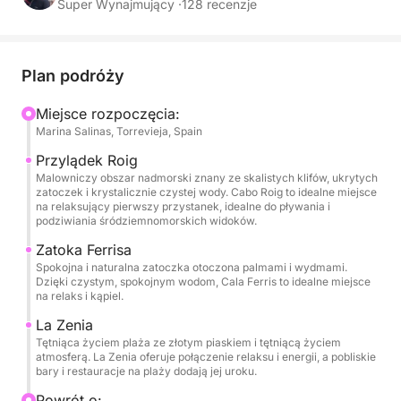
pełne rozkoszowanie się Morzem Śródziemnym.
Super Wynajmujący ·
128 recenzje
Łódź, idealna dla maksymalnie 11 osób, jest
wyposażona we wszystko, czego potrzebujesz, aby
Plan podróży
zapewnić sobie komfort i przyjemność z
żeglowania. Na pokładzie znajdziesz bimini
Miejsce rozpoczęcia:
Marina Salinas, Torrevieja, Spain
chroniące przed słońcem, GPS, ploter i echosondę,
miejsce do opalania na dziobie oraz stolik dziobowy
Przylądek Roig
dla maksymalnie 6 osób, idealny do dzielenia się
Malowniczy obszar nadmorski znany ze skalistych klifów, ukrytych
zatoczek i krystalicznie czystej wody. Cabo Roig to idealne miejsce
napojami lub przekąskami podczas postoju w
na relaksujący pierwszy przystanek, idealne do pływania i
pięknej zatoce. Łódź wyposażona jest również w
podziwiania śródziemnomorskich widoków.
prysznic, toaletę, system nagłośnienia,
Zatoka Ferrisa
amortyzowaną podłogę, uchwyty na wędki, sprzęt
Spokojna i naturalna zatoczka otoczona palmami i wydmami.
Dzięki czystym, spokojnym wodom, Cala Ferris to idealne miejsce
kotwiczny i elektryczną windę kotwiczną,
na relaks i kąpiel.
zapewniając komfort i wygodę przez cały dzień.
La Zenia
Tętniąca życiem plaża ze złotym piaskiem i tętniącą życiem
Napędzana czterosuwowym silnikiem Honda o
atmosferą. La Zenia oferuje połączenie relaksu i energii, a pobliskie
mocy 100 KM, ta łódź oferuje niezawodne osiągi
bary i restauracje na plaży dodają jej uroku.
przy niskim zużyciu paliwa, co czyni ją doskonałym
Powrót o: