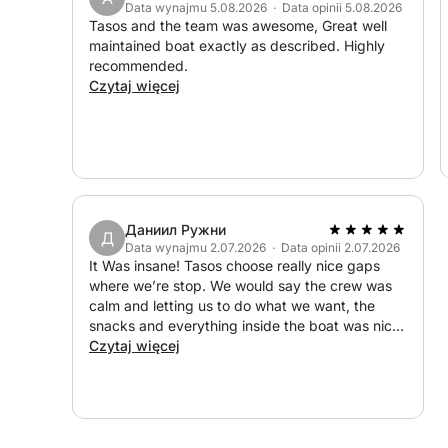
Data wynajmu 5.08.2026 · Data opinii 5.08.2026
Dla gości poszukujących mocniejszych wrażeń, 
Tasos and the team was awesome, Great well
maintained boat exactly as described. Highly
wodne w lokalnym centrum sportów wodnych (w 
recommended.
opłatą).
Czytaj więcej
Даниил Ружни
Д
Data wynajmu 2.07.2026 · Data opinii 2.07.2026
It Was insane! Tasos choose really nice gaps
where we’re stop. We would say the crew was
calm and letting us to do what we want, the
snacks and everything inside the boat was nice!
I would really recommend these boat!
Czytaj więcej