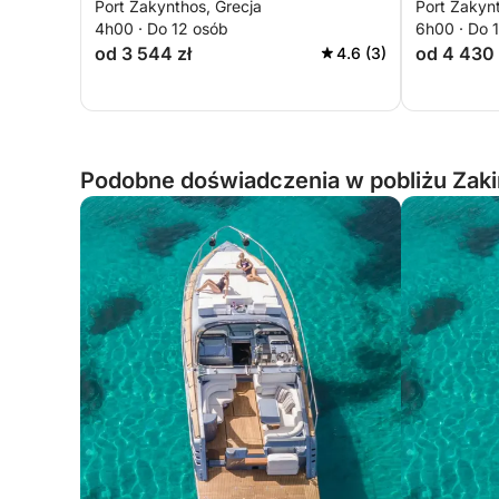
Port Zakynthos, Grecja
Port Zakynt
prywatny wypad all-inclusive
4h00 · Do 12 osób
6h00 · Do 
od 3 544 zł
od 4 430 
4.6 (3)
Podobne doświadczenia w pobliżu Zaki