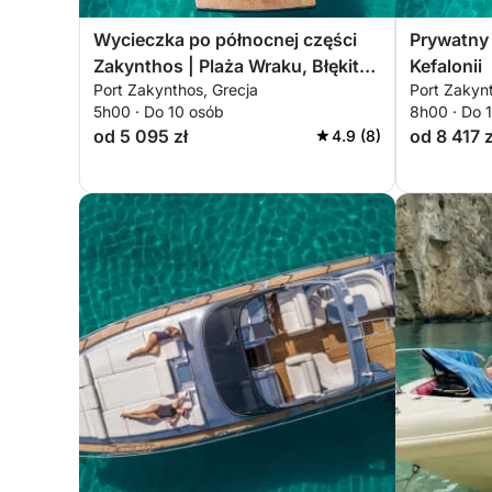
Wycieczka po północnej części
Prywatny 
Zakynthos | Plaża Wraku, Błękitne
Kefalonii
Port Zakynthos, Grecja
Port Zakynt
Jaskinie, Xygia
5h00 · Do 10 osób
8h00 · Do 
od 5 095 zł
od 8 417 z
4.9 (8)