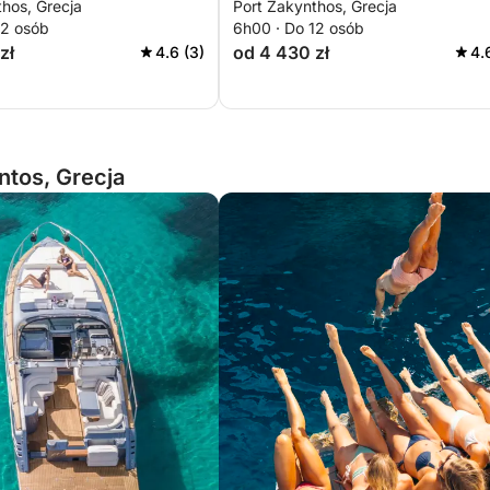
hos, Grecja
Port Zakynthos, Grecja
12 osób
6h00 · Do 12 osób
zł
od 4 430 zł
4.6 (3)
4.
ntos, Grecja