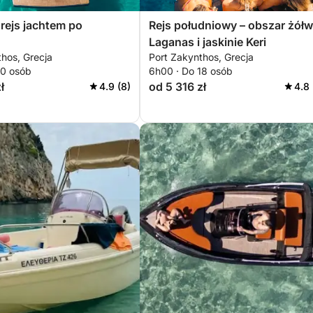
rejs jachtem po
Rejs południowy – obszar żółw
Laganas i jaskinie Keri
hos, Grecja
Port Zakynthos, Grecja
10 osób
6h00 · Do 18 osób
ł
od 5 316 zł
4.9 (8)
4.8 