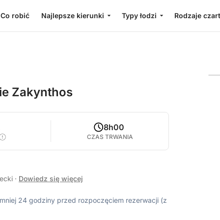
Co robić
Najlepsze kierunki
Typy łodzi
Rodzaje czar
ie Zakynthos
2
8h00
CZAS TRWANIA
recki
·
Dowiedz się więcej
ajmniej 24 godziny przed rozpoczęciem rezerwacji (z