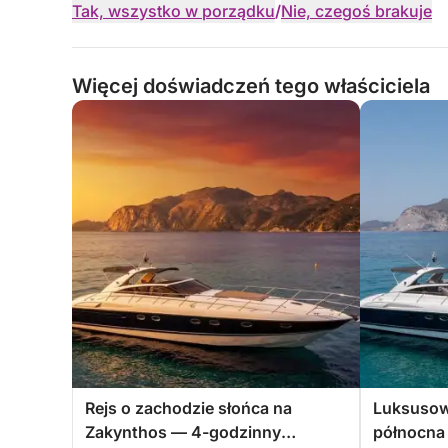
Tak, wszystko w porządku
/
Nie, czegoś brakuje
Więcej doświadczeń tego właściciela
Rejs o zachodzie słońca na
Luksusow
Zakynthos — 4-godzinny
północna