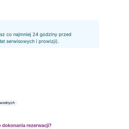
esz co najmniej 24 godziny przed
t serwisowych i prowizji).
w wodnych
o dokonania rezerwacji?