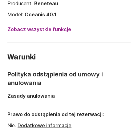
Producent:
Beneteau
Model:
Oceanis 40.1
Rok:
2022
Zobacz wszystkie funkcje
Liczba osób:
Liczba osób: 8
Liczba kabin:
4
Warunki
Liczba koi:
8
Ilość kabin łazienkowych:
2
Polityka odstąpienia od umowy i
Długość:
12.01m
anulowania
Szerokość:
4.18m
Zasady anulowania
Zanurzenie:
1.68m
Moc silnika:
Prawo do odstąpienia od tej rezerwacji:
45KM
Nie.
Dodatkowe informacje