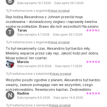
B
Data wynajmu 19.7.2026 · Data opinii 29.7.2026
profesjonalny, zarówno pod względem koleżeństwa, jak i
nawigacji. Znał okolicę od podszewki i polecił kilka
Przetłumaczone z angielski
Pokaż oryginał
wymarzonych miejscówek. Na pewno jeszcze z nimi
Rejs łodzią Alexandrosa z Johnem przerósł moje
popływamy!
oczekiwania – doświadczony żeglarz i naprawdę świetna
osoba na pokładzie. Brawo dla nich wszystkich! Na pewno
Taras
T
wrócę w przyszłym roku, żeby popłynąć po Cykladach.
Data wynajmu 4.7.2026 · Data opinii 30.7.2026
Przetłumaczone z angielski
Pokaż oryginał
To był niesamowity czas. Alexandros był bardzo miły.
Mieliśmy wsparcie przez cały rejs. Jakość łodzi jest dobra.
Mogę polecić ten czarter.
Marcio
Data wynajmu 20.6.2026 · Data opinii 1.7.2026
Przetłumaczone z kataloński
Pokaż oryginał
Wszystko poszło zgodnie z planem, Alexandros był bardzo
uważny, zawsze pomagając nam we wszystkim, czego
potrzebowaliśmy. Rewelacyjny kapitan. Żeglowaliśmy
Nadine
N
pięknie. 10 na 10.
Data wynajmu 6.6.2026 · Data opinii 14.6.2026
Przetłumaczone z niemiecki
Pokaż oryginał