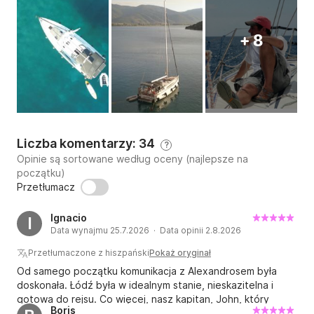
+ 8
Liczba komentarzy: 34
?
Opinie są sortowane według oceny (najlepsze na
początku)
Przetłumacz
Ignacio
I
Data wynajmu 25.7.2026 · Data opinii 2.8.2026
Przetłumaczone z hiszpański
Pokaż oryginał
Od samego początku komunikacja z Alexandrosem była
doskonała. Łódź była w idealnym stanie, nieskazitelna i
gotowa do rejsu. Co więcej, nasz kapitan, John, który
Boris
towarzyszył nam przez cały tydzień, był niesamowicie