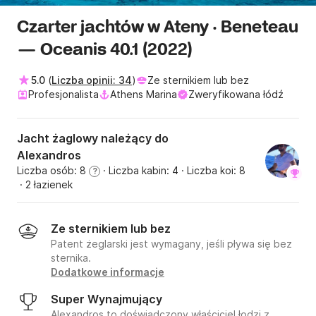
Czarter jachtów w Ateny · Beneteau
— Oceanis 40.1 (2022)
5.0
(
Liczba opinii: 34
)
Ze sternikiem lub bez
Profesjonalista
Athens Marina
Zweryfikowana łódź
Jacht żaglowy należący do
Alexandros
Liczba osób: 8
· Liczba kabin: 4
· Liczba koi: 8
?
· 2 łazienek
Ze sternikiem lub bez
Patent żeglarski jest wymagany, jeśli pływa się bez
sternika.
Dodatkowe informacje
Super Wynajmujący
Alexandros to doświadczony właściciel łodzi z