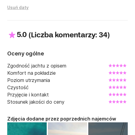
Łódź jest dostępna na minimalny okres wynajmu 7 dni 
Usuń daty
(od soboty do soboty) i musi zostać zwrócona do 
bazy do godziny 17:00 dnia poprzedzającego 
ostateczne wymeldowanie (piątek) w celu 
przeprowadzenia inspekcji.

5.0
(
)
Liczba komentarzy: 34
SUGEROWANA MAKSYMALNA LICZBA ZAŁOGI: 8

Oceny ogólne
Jeśli jesteś zainteresowany, skontaktuj się z nami 
Zgodność jachtu z opisem
pod numerem Click&Boat!
Komfort na pokładzie
Poziom utrzymania
Czystość
Przyjęcie i kontakt
Stosunek jakości do ceny
Zdjęcia dodane przez poprzednich najemców