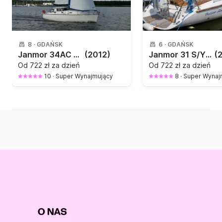
8
·
GDAŃSK
6
·
GDAŃSK
Janmor 34AC Arwena (wewnętrzne sterowanie)
(2012)
Janmor 31 S/Y "Bellew Zawierucha" -
(
Od
722 zł za dzień
Od
722 zł za dzień
10
·
Super Wynajmujący
8
·
Super Wynaj
O NAS