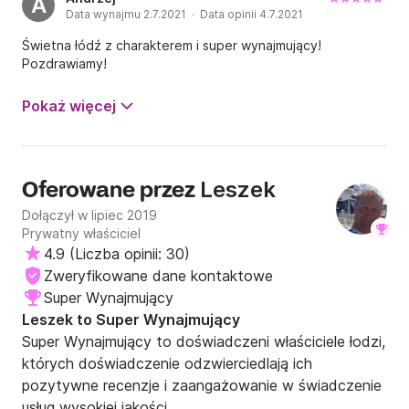
A
wynajmowana jest bez karty bezpieczeństwa.
Data wynajmu 2.7.2021 · Data opinii 4.7.2021
Świetna łódź z charakterem i super wynajmujący!
Pozdrawiamy!
Pokaż więcej
Leszek
Oferowane przez
Dołączył w lipiec 2019
Prywatny właściciel
4.9
(
Liczba opinii: 30
)
Zweryfikowane dane kontaktowe
Super Wynajmujący
Leszek to Super Wynajmujący
Super Wynajmujący to doświadczeni właściciele łodzi,
których doświadczenie odzwierciedlają ich
pozytywne recenzje i zaangażowanie w świadczenie
usług wysokiej jakości.