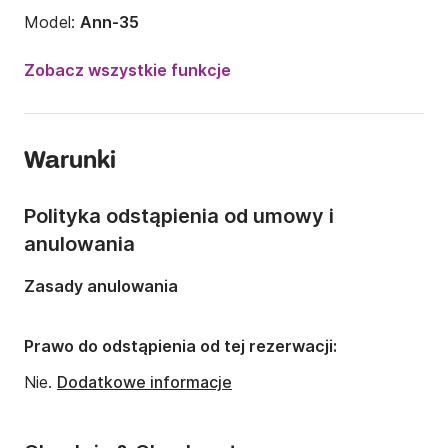
Model:
Ann-35
Rok:
1990 (Odnowiony w 2020)
Zobacz wszystkie funkcje
Liczba osób:
Liczba osób: 6
Liczba kabin:
2
Warunki
Liczba koi:
5
Ilość kabin łazienkowych:
1
Polityka odstąpienia od umowy i
Długość:
10.88m
anulowania
Szerokość:
3.1m
Zasady anulowania
Zanurzenie:
1.9m
Moc silnika:
Prawo do odstąpienia od tej rezerwacji:
22KM
Nie.
Dodatkowe informacje