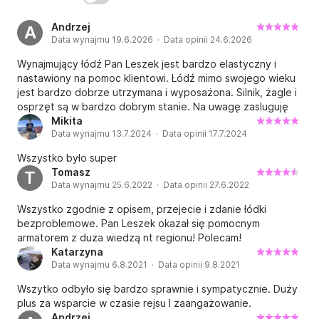
Dane techniczne.

Andrzej
A
Długość całkowita 10,88 m.

Data wynajmu 19.6.2026 · Data opinii 24.6.2026
Szerokość 3.05 m

Wynajmujący łódź Pan Leszek jest bardzo elastyczny i
Zanurzenie: 1,9

nastawiony na pomoc klientowi. Łódź mimo swojego wieku
Pow. ożaglowania 60 m2

jest bardzo dobrze utrzymana i wyposażona. Silnik, żagle i
Załoga 5+1 osób

osprzęt są w bardzo dobrym stanie. Na uwagę zasluguję
Jacht jest dobrze wyposażony i przygotowany do 
bardzo łatwe stawianie i zwijanie grota :).
Mikita
żeglugi, posiada 5 koi stałych plus 1 dostawka. 
Data wynajmu 13.7.2024 · Data opinii 17.7.2024
Dwuosobowa koja w kabinie dziobowej, dwie bardzo 
Wszystko było super
szerokie koje w mesie z możliwością poszerzenia 
Tomasz
T
jednej z nich o dodatkowe miejsce, oraz jedna koja 
Data wynajmu 25.6.2022 · Data opinii 27.6.2022
rufowa.

Wszystko zgodnie z opisem, przejecie i zdanie łódki
Inne informacje

bezproblemowe. Pan Leszek okazał się pomocnym
◾Kaucja 3000 zł zwrotna przy odbiorze jachtu

armatorem z duża wiedzą nt regionu! Polecam!
Katarzyna
Jacht o masie 8ton i wzmocnionym olinowaniu, 
Data wynajmu 6.8.2021 · Data opinii 9.8.2021
niezwykle dzielny i zdolny do żeglugi w każdych 
warunkach meteorologicznych.

Wszytko odbyło się bardzo sprawnie i sympatycznie. Duży
plus za wsparcie w czasie rejsu I zaangażowanie.
"Yenefer" jest jednostką prywatną i jako taka 
Andrzej