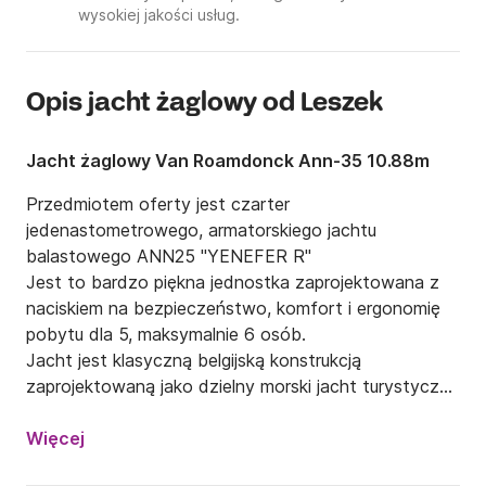
wysokiej jakości usług.
Opis jacht żaglowy od Leszek
Jacht żaglowy Van Roamdonck Ann-35 10.88m
Przedmiotem oferty jest czarter 
jedenastometrowego, armatorskiego jachtu 
balastowego ANN25 "YENEFER R"

Jest to bardzo piękna jednostka zaprojektowana z 
naciskiem na bezpieczeństwo, komfort i ergonomię 
pobytu dla 5, maksymalnie 6 osób.

Jacht jest klasyczną belgijską konstrukcją 
zaprojektowaną jako dzielny morski jacht turystyczny 
o wysokim standardzie wykończenia w drewnie 
naturalnym.

Więcej
Pokład teakowy z wysokim relingiem, koszami wokół 