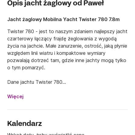
Opis jacht żaglowy od Paweł
Jacht żaglowy Mobilna Yacht Twister 780 7.8m
Twister 780 - jest to naszym zdaniem najlepszy jacht 
czarterowy łączący frajdę żeglowania z wygodą 
życia na jachcie. Małe zanurzenie, ostrość, jaką płynie 
względem linii wiatru i kompaktowe wymiary 
pozwalają dotrzeć tam, gdzie inne jachty mogą tylko 
o tym pomarzyć. 

Dane jachtu Twister 780

• Długość jachtu 7,8 metra

• Szerokość jachtu 2,70 metra

Więcej
• Zanurzenie kadłuba minimalne 0,35 m

• Zanurzenie maksymalne 1,45 metra

• Powierzchnia żagli 34 metry kwadratowe

Kalendarz
• Załoga 6 – 8 osób
