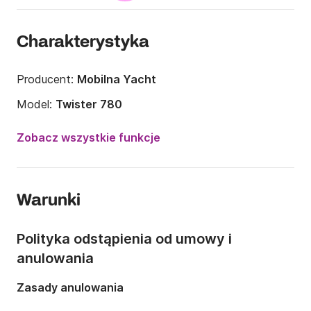
Charakterystyka
Producent:
Mobilna Yacht
Model:
Twister 780
Rok:
2009
Zobacz wszystkie funkcje
Liczba osób:
Liczba osób: 8
Liczba kabin:
3
Warunki
Liczba koi:
6
Długość:
7.8m
Polityka odstąpienia od umowy i
Zanurzenie:
0m
anulowania
Moc silnika:
0KM
Zasady anulowania