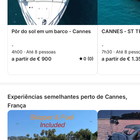
envolver custos adicionais.
Esta experiência oferece a combinação perfeita de
relaxamento, exploração e o estilo de vida da
Pôr do sol em um barco - Cannes
CANNES - ST T
Riviera.
-
-
4h00 · Até 8 pessoas
7h30 · Até 8 pess
a partir de € 900
a partir de € 1.
0 (0)
Experiências semelhantes perto de Cannes,
França