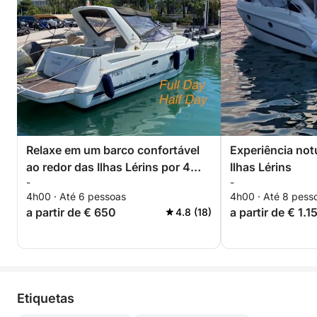
Relaxe em um barco confortável
Experiência not
ao redor das Ilhas Lérins por 4
Ilhas Lérins
-
-
horas. Desconto especial para
4h00 · Até 6 pessoas
4h00 · Até 8 pess
casais!
a partir de € 650
a partir de € 1.1
4.8 (18)
Etiquetas