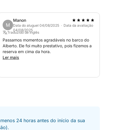
Manon
M
Data do aluguel 04/08/2025 · Data da avaliação
04/08/2025
Traduzido de Inglês
Passamos momentos agradáveis no barco do
Alberto. Ele foi muito prestativo, pois fizemos a
reserva em cima da hora.
Ler mais
 menos 24 horas antes do início da sua
são).