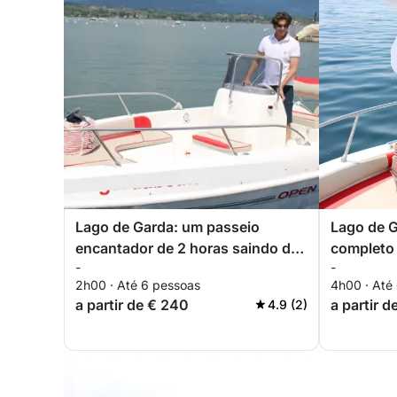
Lago de Garda: um passeio
Lago de G
encantador de 2 horas saindo de
completo 
-
-
Manerba
Manerba
2h00 · Até 6 pessoas
4h00 · Até
a partir de € 240
a partir 
4.9 (2)