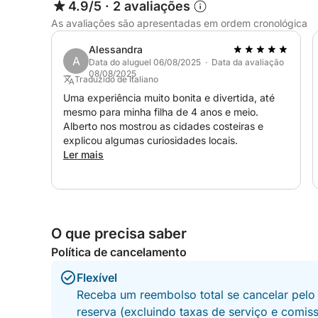
4.9/5
·
2 avaliações
As avaliações são apresentadas em ordem cronológica
Alessandra
A
Data do aluguel 06/08/2025 · Data da avaliação
08/08/2025
Traduzido de Italiano
Uma experiência muito bonita e divertida, até
mesmo para minha filha de 4 anos e meio.
Alberto nos mostrou as cidades costeiras e
explicou algumas curiosidades locais.
Ler mais
O que precisa saber
Política de cancelamento
Flexível
Receba um reembolso total se cancelar pelo
reserva (excluindo taxas de serviço e comis