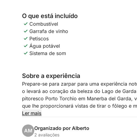
O que está incluído
Combustível
Garrafa de vinho
Petiscos
Água potável
Sistema de som
Sobre a experiência
Prepare-se para zarpar para uma experiência not
o levará ao coração da beleza do Lago de Garda 
pitoresco Porto Torchio em Manerba del Garda,
que lhe proporcionará vistas de tirar o fôlego e
Ler mais
Nosso itinerário o levará em direção à sugestiva 
suntuosa vila que se reflete nas águas douradas
Organizado por Alberto
AM
direção ao elegante Salò, com suas margens ilum
2 avaliações