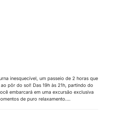
urna inesquecível, um passeio de 2 horas que
ao pôr do sol! Das 19h às 21h, partindo do
 você embarcará em uma excursão exclusiva
 momentos de puro relaxamento.
Isola del Garda, a maior do lago, com sua
 do pôr do sol. Em seguida, seguiremos em
inadas pelas luzes do entardecer e sua