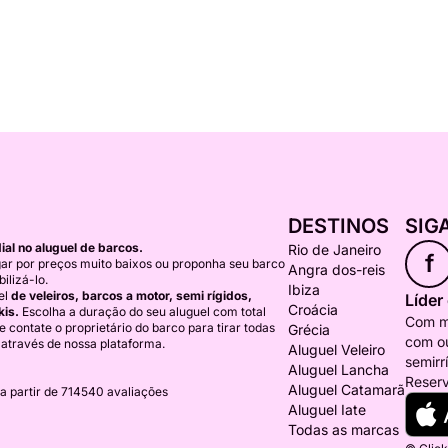
DESTINOS
SIG
al no aluguel de barcos.
Rio de Janeiro
f
ar por preços muito baixos ou proponha seu barco
Angra dos-reis
ilizá-lo.
Ibiza
el
de veleiros, barcos a motor, semi rígidos,
Líder
Croácia
kis.
Escolha a duração do seu aluguel com total
Com ma
) e contate o proprietário do barco para tirar todas
Grécia
com ou
 através de nossa plataforma.
Aluguel Veleiro
semirr
Aluguel Lancha
Reserv
Aluguel Catamarã
a partir de 714540 avaliações
Aluguel Iate
Todas as marcas