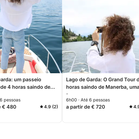
arda: um passeio
Lago de Garda: O Grand Tour 
de 4 horas saindo de
horas saindo de Manerba, um
-
experiência inesquecível
 6 pessoas
6h00 · Até 6 pessoas
de € 480
a partir de € 720
4.9 (2)
4.