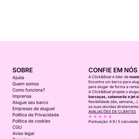
SOBRE
CONFIE EM NÓS
A Click&Boat é líder de
mundi
Ajuda
Encontre um barco para alug
Quem somos
para alugar de forma a rentab
Como funciona?
A Click&Boat propõe o alugu
Imprensa
barcaças, catamarãs e jet s
flexibilidade (dia, semana,...
Alugue seu barco
as suas dúvidas diretamente
Empresas de aluguel
AVALIAÇÕES DE CLIENTES
Política de Privacidade
Política de cookies
Pontuação:
4.9 / 5
calculada 
CGU
Aviso legal