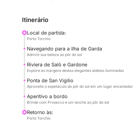
atmosfera requintada. Admiraremos a histórica Ri
cores quentes, e a esplêndida Punta San Vigilio,
Itinerário
majestosamente no lago, criando um espetáculo 
uma oportunidade para admirar a beleza única de
Local de partida:
crepúsculo.
Porto Torchio
Navegando para a Ilha de Garda
A bordo, cada detalhe foi pensado para o seu má
Admire sua beleza ao pôr do sol
com uma deliciosa garrafa de Prosecco para brin
saboroso lanche para acompanhar seu aperitivo. 
Riviera de Salò e Gardone
Explore as margens destas elegantes aldeias iluminadas
um aparelho de som para acompanhar sua viagem
atmosfera perfeita. Uma experiência completa, 
Ponta de San Vigilio
e a beleza autêntica do Lago de Garda ao pôr do 
Aproveite o espetáculo do pôr do sol em um lugar encantador
Aperitivo a bordo
Brinde com Prosecco e um lanche ao pôr do sol
Retorno às:
Porto Torchio