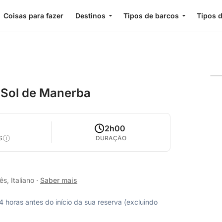
Coisas para fazer
Destinos
Tipos de barcos
Tipos d
 Sol de Manerba
2h00
S
DURAÇÃO
s, Italiano
·
Saber mais
horas antes do início da sua reserva (excluindo