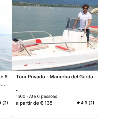
de 6
Tour Privado - Manerba del Garda
a
-
1h00 · Até 6 pessoas
a partir de € 135
9 (2)
4.9 (2)